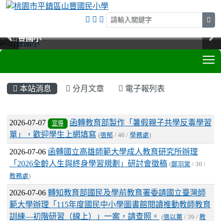
sea
山豐國小
山豐國小
山豐國小
山豐國小
T
:::
本站消息
分月文章
電子報列表
文章列表
2026-07-07
函轉教育部製作「暑假親子共學反毒學習
宣導
單」，歡迎學生上網填寫
(
張郁
/ 46 /
學務處
)
2026-07-06
函轉國立高雄師範大學成人教育研究所辦理
「2026全齡人生與終身學習規劃」研討會徵稿
(
鄭羽棠
/ 30 /
教務處
)
2026-07-06
轉知教育部國民及學前教育署委請國立臺灣師
範大學辦理「115年度國民中小學圖書館閱讀推動教師教育
訓練—初階研習（線上）」一案，請查照。
(
張以蕙
/ 39 /
教