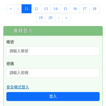
(current)
«
‹
11
12
13
14
15
16
17
18
19
20
›
»
:::
會員登入
帳號
密碼
安全模式登入
登入