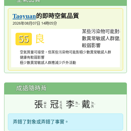
的即時空氣品質
Taoyuan
2026年08月07日 14時05分
良
55
空氣質量可接受，但某些污染物可能對極少數異常敏感人群
健康有較弱影響
極少數異常敏感人群應減少戶外活動
成語隨時背
張
冠
李
戴
ㄍ
ㄓ
ㄌ
ㄉ
ˇ
ˋ
ㄨ
ㄤ
ㄧ
ㄞ
ㄢ
弄錯了對象或弄錯了事實。