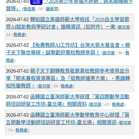
2026-07-03
「2026青少年幸福不迷網：週末關機親子
公告
營隊」
(
張佳惠
/ 50 /
輔導室
)
2026-07-02
轉知國立高雄師範大學檢送「2026自主學習節
暨AI賦能教與學研討會」徵稿資訊（如附件）一案
(
鄭羽棠
/
34 /
教務處
)
2026-07-02
【免費教師AI工作坊】台灣大哥大基金會 × 親
子天下聯合舉辦，誠摯歡迎貴校教師參與！
(
鄭羽棠
/ 50 /
教
務處
)
2026-07-02
親子天下翻轉教育敬邀貴校教師參考使用並分
享「期末暑假資源專區」及「挺教師優惠方案」，惠請轉
知所屬教師。
(
鄭羽棠
/ 39 /
教務處
)
2026-07-02
函轉國立臺灣師範大學辦理「第四期數學活動
師培訓研習工作坊-臺北場」相關資料
(
鄭羽棠
/ 45 /
教務處
)
2026-07-02
函轉國立臺灣師範大學數學教育中心辦理「第
五期數學活動師培訓研習工作坊-臺北場」相關資訊
(
鄭羽棠
/ 74 /
教務處
)