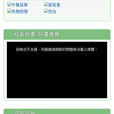
:::
校長說書_好書推薦
This
is
a
因格式不支援、伺服器或網路的問題無法載入媒體。
modal
window.
空氣品質