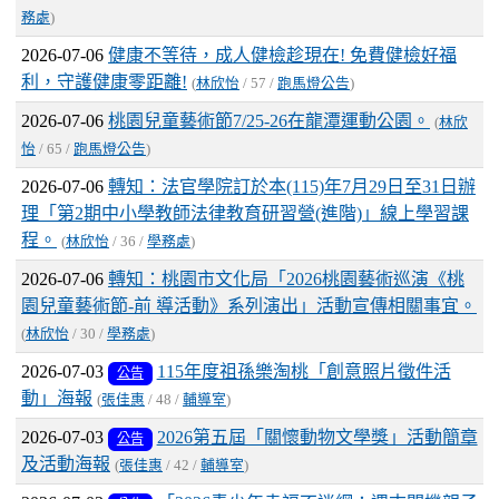
務處
)
2026-07-06
健康不等待，成人健檢趁現在! 免費健檢好福
利，守護健康零距離!
(
林欣怡
/ 57 /
跑馬燈公告
)
2026-07-06
桃園兒童藝術節7/25-26在龍潭運動公園。
(
林欣
怡
/ 65 /
跑馬燈公告
)
2026-07-06
轉知：法官學院訂於本(115)年7月29日至31日辦
理「第2期中小學教師法律教育研習營(進階)」線上學習課
程。
(
林欣怡
/ 36 /
學務處
)
2026-07-06
轉知：桃園市文化局「2026桃園藝術巡演《桃
園兒童藝術節-前 導活動》系列演出」活動宣傳相關事宜。
(
林欣怡
/ 30 /
學務處
)
2026-07-03
115年度祖孫樂淘桃「創意照片徵件活
公告
動」海報
(
張佳惠
/ 48 /
輔導室
)
2026-07-03
2026第五屆「關懷動物文學獎」活動簡章
公告
及活動海報
(
張佳惠
/ 42 /
輔導室
)