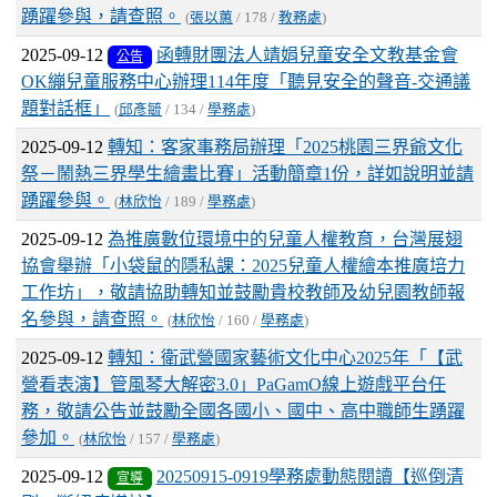
踴躍參與，請查照。
(
張以蕙
/ 178 /
教務處
)
2025-09-12
函轉財團法人靖娟兒童安全文教基金會
公告
OK繃兒童服務中心辦理114年度「聽見安全的聲音-交通議
題對話框」
(
邱彥毓
/ 134 /
學務處
)
2025-09-12
轉知：客家事務局辦理「2025桃園三界爺文化
祭－鬧熱三界學生繪畫比賽」活動簡章1份，詳如說明並請
踴躍參與。
(
林欣怡
/ 189 /
學務處
)
2025-09-12
為推廣數位環境中的兒童人權教育，台灣展翅
協會舉辦「小袋鼠的隱私課：2025兒童人權繪本推廣培力
工作坊」，敬請協助轉知並鼓勵貴校教師及幼兒園教師報
名參與，請查照。
(
林欣怡
/ 160 /
學務處
)
2025-09-12
轉知：衛武營國家藝術文化中心2025年「【武
營看表演】管風琴大解密3.0」PaGamO線上遊戲平台任
務，敬請公告並鼓勵全國各國小、國中、高中職師生踴躍
參加。
(
林欣怡
/ 157 /
學務處
)
2025-09-12
20250915-0919學務處動態閱讀【巡倒清
宣導