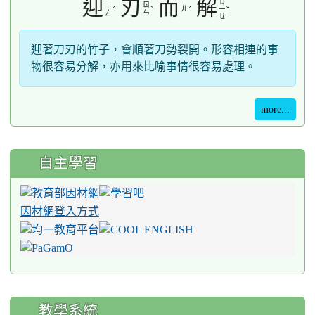
迎
刃
而
解
ㄐ
ㄧ
ㄖ
ˊ
ˋ
ㄦ
ˊ
ˇ
ㄧ
ㄥ
ㄣ
ㄝ
迎著刀刃的竹子，會順著刀勢裂開。形容相連的事
物很容易分解，亦用來比喻事情很容易處理。
more...
自主學習
因材網登入方式
教學系統