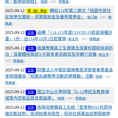
刷，斷絕病媒蚊】
(
張郁
/ 409 /
學務處
)
2025-09-12
轉知114年第二梯次「桃園市原住
獎（助）學金
民族學生獎助－清寒獎助金及優秀獎學金」
(
張芯敏
/ 181 /
教
務處
)
2025-09-12
函轉「114-115年度COVID-19疫苗接種計
公告
畫」1份，自114年10月1日起實施
(
張文芳
/ 197 /
學務處
)
2025-09-12
維護教職員工生健康及落實校園結核病防
公告
治，落實體檢胸部X光異常者追蹤與及早轉介就醫
(
張文芳
/
157 /
學務處
)
2025-09-12
財團法人中華民國佛教慈濟慈善事業基金
公告
會辦理優良「校園永續教學活動評選獎勵」活動
(
張郁
/ 141 /
學務處
)
2025-09-12
國立中山大學辦理「K-12學校及教育場
公告
域室內空氣品質改善論壇」
(
張郁
/ 147 /
學務處
)
2025-09-12
為降低教職員工生經「登革熱NS1抗原快
公告
速診斷試劑」檢測結果為陰性，但尚在病毒血症期個案進