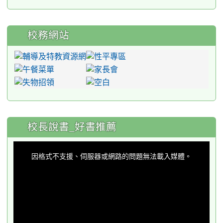
校務網站
:::
校長說書_好書推薦
This
is
a
因格式不支援、伺服器或網路的問題無法載入媒體。
modal
window.