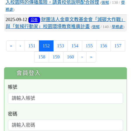
入校園時的傳播風險，請貴校依說明配合辦理
(
張郁
/ 130 /
學
務處
)
2025-09-12
財團法人金車文教基金會​​​​​​​「減碳大作戰」
公告
與「氣候行動家」校園環境教育推廣計畫
(
張郁
/ 140 /
學務處
)
(current)
«
‹
151
152
153
154
155
156
157
158
159
160
›
»
:::
會員登入
帳號
密碼