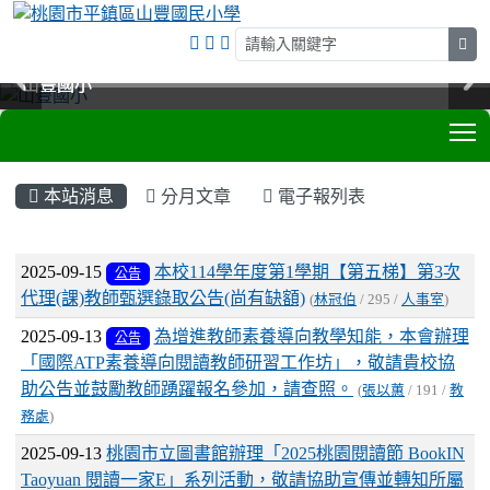
sea
山豐國小
山豐國小
山豐國小
山豐國小
T
:::
本站消息
分月文章
電子報列表
文章列表
2025-09-15
本校114學年度第1學期【第五梯】第3次
公告
代理(課)教師甄選錄取公告(尚有缺額)
(
林冠伯
/ 295 /
人事室
)
2025-09-13
為增進教師素養導向教學知能，本會辦理
公告
「國際ATP素養導向閱讀教師研習工作坊」，敬請貴校協
助公告並鼓勵教師踴躍報名參加，請查照。
(
張以蕙
/ 191 /
教
務處
)
2025-09-13
桃園市立圖書館辦理「2025桃園閱讀節 BookIN
Taoyuan 閱讀一家E」系列活動，敬請協助宣傳並轉知所屬