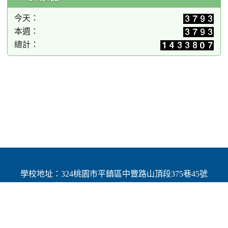
今天：
本週：
總計：
學校地址：324桃園市平鎮區中豐路山頂段375巷45號
| 電話：(03)4691784 | 傳真：(03)4692060
Add：No.45, Lane 375, Shanding Sec., Jhongfeng Rd.,
Pingjhen Dist, Taoyuan City 324, Taiwan (R.O.C.)
Powered by XOOPS © 2001-2025
The XOOPS Project