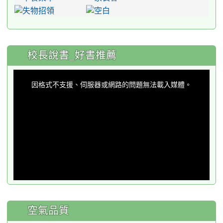
:::
校長說書_好書推薦
This
is
a
因格式不支援、伺服器或網路的問題無法載入媒體。
modal
window.
空氣品質