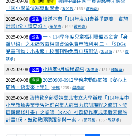
2025-09-09
函轉中華民國一貫道慈善功德會
獎（助）學金
「國小學童清寒獎助學金
(
張芯敏
/ 166 /
教務處
)
2025-09-09
檢送本市「114年度AI素養爭霸賽」實施
公告
計畫1份，請查照。
(
黃榮杰
/ 164 /
教務處
)
2025-09-08
一、114學年度兒童福利聯盟基金會「身
公告
體界線」之永續教育相關資源免費申請利用 二、「SDGs
兒童刊物：小永報」校園刊物免費申請辦法
(
張以蕙
/ 133 /
教
務處
)
2025-09-08
小桃家9月課程資訊
公告
(
張佳惠
/ 181 /
輔導室
)
2025-09-08
20250909-0912學務處動態閱讀【安心上
宣導
廁所，快樂來上學】
(
張郁
/ 239 /
學務處
)
2025-09-08
函轉教育部委請臺北市立大學辦理「114年度中
小學教師專業學習社群召集人經營力培訓課程之修訂、發
展與實踐計畫」之睿師（RAS）社群協作家成果發表實施
計畫1份，鼓勵教師踴躍參與一案。
(
鄭羽棠
/ 156 /
教務處
)