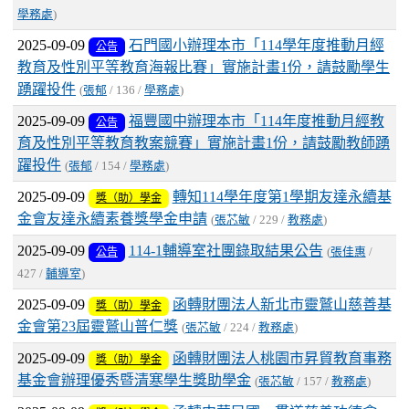
學務處
)
2025-09-09
石門國小辦理本市「114學年度推動月經
公告
教育及性別平等教育海報比賽」實施計畫1份，請鼓勵學生
踴躍投件
(
張郁
/ 136 /
學務處
)
2025-09-09
福豐國中辦理本市「114年度推動月經教
公告
育及性別平等教育教案競賽」實施計畫1份，請鼓勵教師踴
躍投件
(
張郁
/ 154 /
學務處
)
2025-09-09
轉知114學年度第1學期友達永續基
獎（助）學金
金會友達永續素養獎學金申請
(
張芯敏
/ 229 /
教務處
)
2025-09-09
114-1輔導室社團錄取結果公告
公告
(
張佳惠
/
427 /
輔導室
)
2025-09-09
函轉財團法人新北市靈鷲山慈善基
獎（助）學金
金會第23屆靈鷲山普仁獎
(
張芯敏
/ 224 /
教務處
)
2025-09-09
函轉財團法人桃園市昇貿教育事務
獎（助）學金
基金會辦理優秀暨清寒學生獎助學金
(
張芯敏
/ 157 /
教務處
)