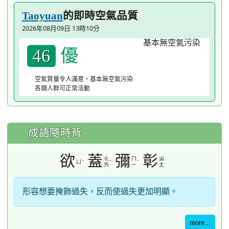
的即時空氣品質
Taoyuan
2026年08月09日 13時10分
優
46
空氣質量令人滿意，基本無空氣污染
各類人群可正常活動
成語隨時背
欲
蓋
彌
彰
ㄍ
ㄇ
ㄓ
ㄩ
ˋ
ˋ
ˊ
ㄞ
ㄧ
ㄤ
形容想要掩飾過失，反而使過失更加明顯。
more...