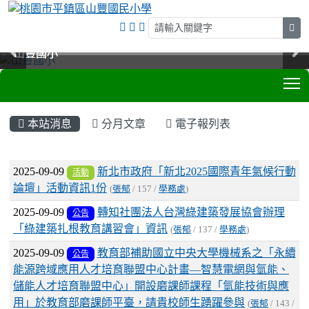
sea
山豐國小
山豐國小
山豐國小
山豐國小
T
:::
本站消息
分月文章
電子報列表
文章列表
2025-09-09
新北市政府「新北2025國際青年氣候行動
活動
論壇」活動資訊1份
(
張郁
/ 157 /
學務處
)
2025-09-09
轉知社團法人台灣綠建築發展協會辦理
公告
「綠建築扎根教育講習會」資訊
(
張郁
/ 137 /
學務處
)
2025-09-09
教育部補助國立中央大學機械系之「永續
公告
能源跨域應用人才培育聯盟中心計畫—智慧電網與氫能、
儲能人才培育聯盟中心」開設磨課師課程「氫能技術與應
用」於教育部磨課師平臺，請貴校師生踴躍參與
(
張郁
/ 143 /