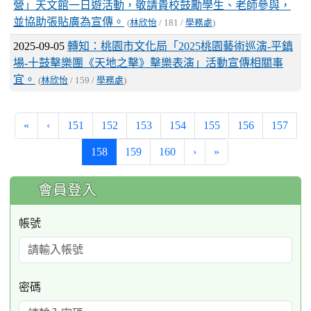
營」天文館一日遊活動，敬請貴校鼓勵學生、老師參與，
並協助張貼廣為宣傳。
(
林欣怡
/ 181 /
學務處
)
2025-09-05
轉知：桃園市文化局「2025桃園藝術巡演-平鎮
場-十鼓擊樂團《天地之擊》擊樂表演」活動宣傳相關事
宜。
(
林欣怡
/ 159 /
學務處
)
«
‹
151
152
153
154
155
156
157
(current)
158
159
160
›
»
:::
會員登入
帳號
密碼