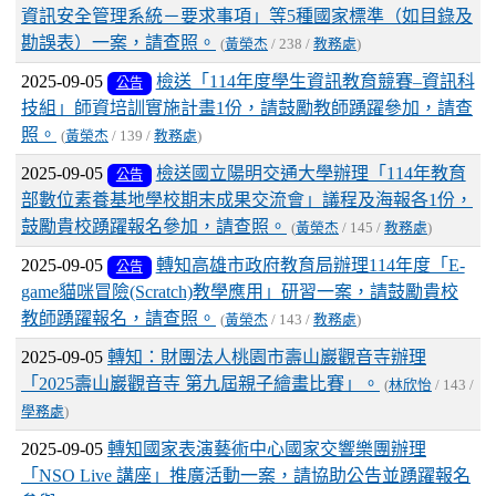
資訊安全管理系統－要求事項」等5種國家標準（如目錄及
勘誤表）一案，請查照。
(
黃榮杰
/ 238 /
教務處
)
2025-09-05
檢送「114年度學生資訊教育競賽–資訊科
公告
技組」師資培訓實施計畫1份，請鼓勵教師踴躍參加，請查
照。
(
黃榮杰
/ 139 /
教務處
)
2025-09-05
檢送國立陽明交通大學辦理「114年教育
公告
部數位素養基地學校期末成果交流會」議程及海報各1份，
鼓勵貴校踴躍報名參加，請查照。
(
黃榮杰
/ 145 /
教務處
)
2025-09-05
轉知高雄市政府教育局辦理114年度「E-
公告
game貓咪冒險(Scratch)教學應用」研習一案，請鼓勵貴校
教師踴躍報名，請查照。
(
黃榮杰
/ 143 /
教務處
)
2025-09-05
轉知：財團法人桃園市壽山巖觀音寺辦理
「2025壽山巖觀音寺 第九屆親子繪畫比賽」。
(
林欣怡
/ 143 /
學務處
)
2025-09-05
轉知國家表演藝術中心國家交響樂團辦理
「NSO Live 講座」推廣活動一案，請協助公告並踴躍報名