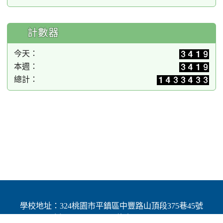
計數器
今天：
本週：
總計：
學校地址：324桃園市平鎮區中豐路山頂段375巷45號
| 電話：(03)4691784 | 傳真：(03)4692060