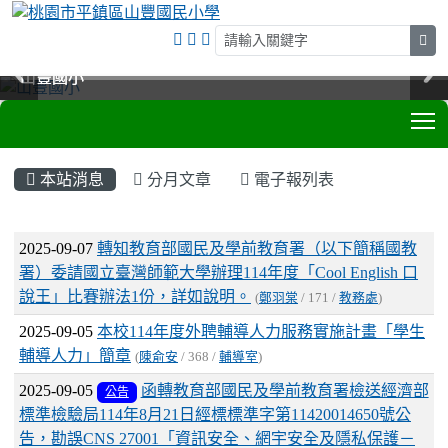
sea
山豐國小
山豐國小
山豐國小
山豐國小
T
:::
本站消息
分月文章
電子報列表
文章列表
2025-09-07
轉知教育部國民及學前教育署（以下簡稱國教
署）委請國立臺灣師範大學辦理114年度「Cool English 口
說王」比賽辦法1份，詳如說明。
(
鄭羽棠
/ 171 /
教務處
)
2025-09-05
本校114年度外聘輔導人力服務實施計畫「學生
輔導人力」簡章
(
陳俞安
/ 368 /
輔導室
)
2025-09-05
函轉教育部國民及學前教育署檢送經濟部
公告
標準檢驗局114年8月21日經標標準字第11420014650號公
告，勘誤CNS 27001「資訊安全、網宇安全及隱私保護－