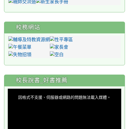
校務網站
:::
校長說書_好書推薦
This
is
a
因格式不支援、伺服器或網路的問題無法載入媒體。
modal
window.