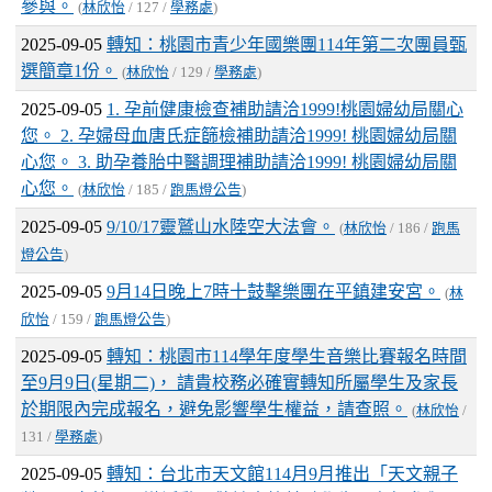
參與。
(
林欣怡
/ 127 /
學務處
)
2025-09-05
轉知：桃園市青少年國樂團114年第二次團員甄
選簡章1份。
(
林欣怡
/ 129 /
學務處
)
2025-09-05
1. 孕前健康檢查補助請洽1999!桃園婦幼局關心
您。 2. 孕婦母血唐氏症篩檢補助請洽1999! 桃園婦幼局關
心您。 3. 助孕養胎中醫調理補助請洽1999! 桃園婦幼局關
心您。
(
林欣怡
/ 185 /
跑馬燈公告
)
2025-09-05
9/10/17靈鷲山水陸空大法會。
(
林欣怡
/ 186 /
跑馬
燈公告
)
2025-09-05
9月14日晚上7時十鼓擊樂團在平鎮建安宮。
(
林
欣怡
/ 159 /
跑馬燈公告
)
2025-09-05
轉知：桃園市114學年度學生音樂比賽報名時間
至9月9日(星期二)， 請貴校務必確實轉知所屬學生及家長
於期限內完成報名，避免影響學生權益，請查照。
(
林欣怡
/
131 /
學務處
)
2025-09-05
轉知：台北市天文館114月9月推出「天文親子