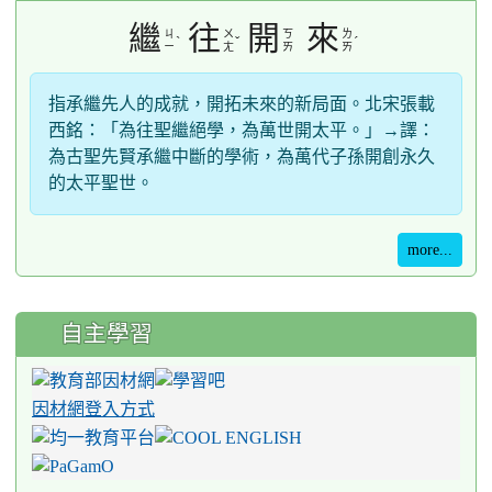
繼
往
開
來
ㄐ
ㄨ
ㄎ
ㄌ
ˋ
ˇ
ˊ
ㄧ
ㄤ
ㄞ
ㄞ
指承繼先人的成就，開拓未來的新局面。北宋張載
西銘：「為往聖繼絕學，為萬世開太平。」→譯：
為古聖先賢承繼中斷的學術，為萬代子孫開創永久
的太平聖世。
more...
自主學習
因材網登入方式