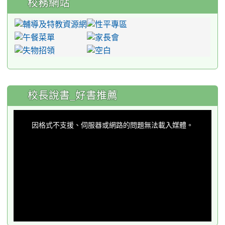
校務網站
:::
校長說書_好書推薦
This
is
a
因格式不支援、伺服器或網路的問題無法載入媒體。
modal
window.