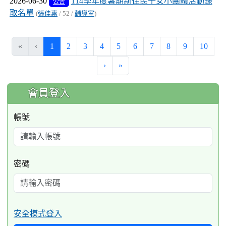
2026-06-30
114學年度暑期新住民子女小團體活動錄
公告
取名單
(
張佳惠
/ 52 /
輔導室
)
(current)
«
‹
1
2
3
4
5
6
7
8
9
10
›
»
:::
會員登入
帳號
密碼
安全模式登入