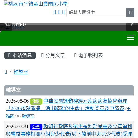
sea
山豐國小
山豐國小
山豐國小
山豐國小
T
:::
本站消息
分月文章
電子報列表
輔導室
文章列表
輔導室
2026-08-06
中華民國運動神經元疾病病友協會辦理
活動
「2026超越漸凍－活出精彩的生命」活動簡章及申請表
(
王
雅奇
/ 8 /
輔導室
)
2026-07-31
轉知行政院及衛生福利部兒童及少年福利
公告
與權益事務相關小組兒少代表(以下簡稱中央兒少代表)受理