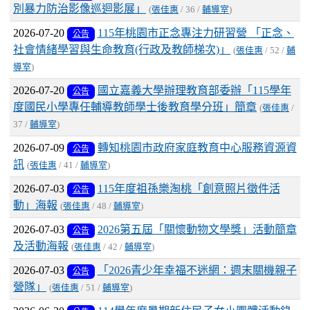
別暴力防治影像巡迴影展」
(
張佳惠
/ 36 /
輔導室
)
2026-07-20
115年桃園市正念專注力研習營 「正念、
公告
社會情緒學習與生命教育(行政及教師梯次)」
(
張佳惠
/ 52 /
輔
導室
)
2026-07-20
國立嘉義大學辦理教育部委辦「115學年
公告
度國民小學專任輔導教師學士後教育學分班」簡章
(
張佳惠
/
37 /
輔導室
)
2026-07-09
轉知桃園市政府家庭教育中心服務資源資
公告
訊
(
張佳惠
/ 41 /
輔導室
)
2026-07-03
115年度祖孫樂淘桃「創意照片徵件活
公告
動」海報
(
張佳惠
/ 48 /
輔導室
)
2026-07-03
2026第五屆「關懷動物文學獎」活動簡章
公告
及活動海報
(
張佳惠
/ 42 /
輔導室
)
2026-07-03
「2026青少年幸福不迷網：週末關機親子
公告
營隊」
(
張佳惠
/ 51 /
輔導室
)