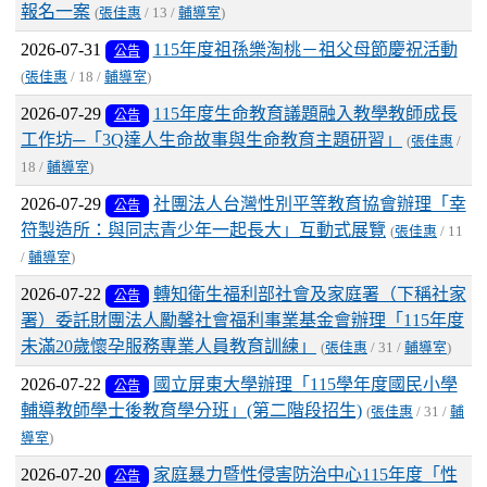
報名一案
(
張佳惠
/ 13 /
輔導室
)
2026-07-31
115年度祖孫樂淘桃－祖父母節慶祝活動
公告
(
張佳惠
/ 18 /
輔導室
)
2026-07-29
115年度生命教育議題融入教學教師成長
公告
工作坊─「3Q達人生命故事與生命教育主題研習」
(
張佳惠
/
18 /
輔導室
)
2026-07-29
社團法人台灣性別平等教育協會辦理「幸
公告
符製造所：與同志青少年一起長大」互動式展覽
(
張佳惠
/ 11
/
輔導室
)
2026-07-22
轉知衛生福利部社會及家庭署（下稱社家
公告
署）委託財團法人勵馨社會福利事業基金會辦理「115年度
未滿20歲懷孕服務專業人員教育訓練」
(
張佳惠
/ 31 /
輔導室
)
2026-07-22
國立屏東大學辦理「115學年度國民小學
公告
輔導教師學士後教育學分班」(第二階段招生)
(
張佳惠
/ 31 /
輔
導室
)
2026-07-20
家庭暴力暨性侵害防治中心115年度「性
公告