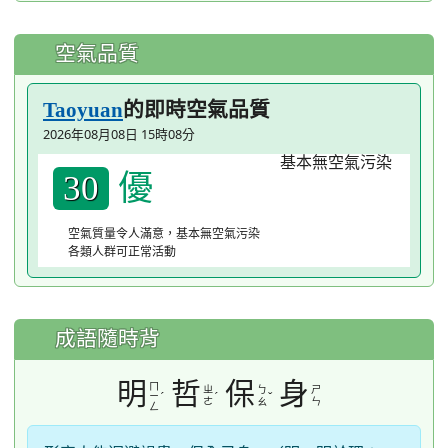
空氣品質
的即時空氣品質
Taoyuan
2026年08月08日 15時08分
優
30
空氣質量令人滿意，基本無空氣污染
各類人群可正常活動
成語隨時背
明
哲
保
身
ㄇ
ㄓ
ㄅ
ㄕ
ˊ
ˊ
ˇ
ㄧ
ㄜ
ㄠ
ㄣ
ㄥ