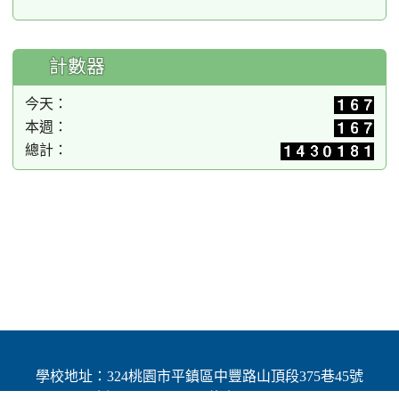
計數器
今天：
本週：
總計：
學校地址：324桃園市平鎮區中豐路山頂段375巷45號
| 電話：(03)4691784 | 傳真：(03)4692060