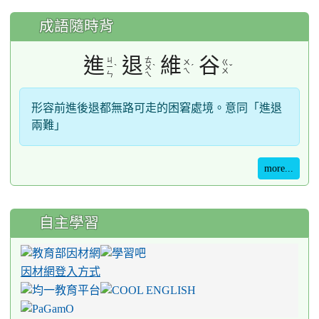
成語隨時背
進
退
維
谷
ㄐ
ㄊ
ㄨ
ㄍ
ˋ
ˋ
ˊ
ˇ
ㄧ
ㄨ
ㄟ
ㄨ
ㄣ
ㄟ
形容前進後退都無路可走的困窘處境。意同「進退
兩難」
more...
自主學習
因材網登入方式