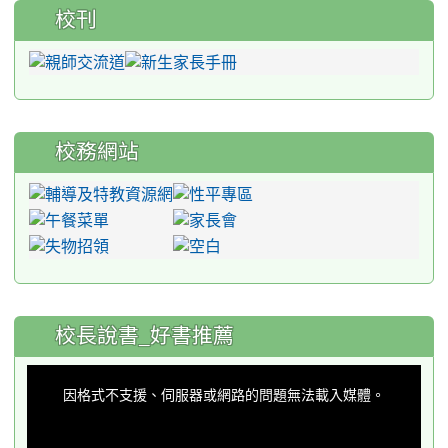
校刊
校務網站
:::
校長說書_好書推薦
This
is
a
因格式不支援、伺服器或網路的問題無法載入媒體。
modal
window.