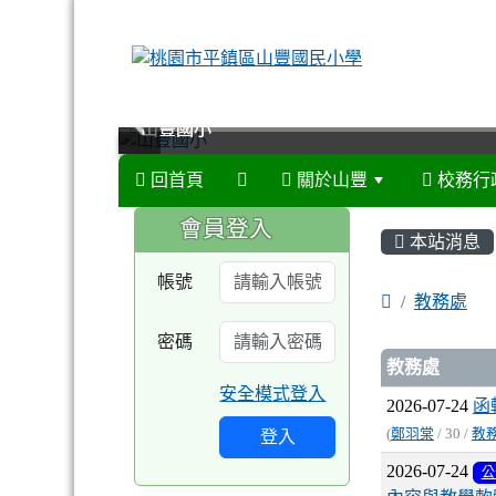
山豐國小
山豐國小
山豐國小
山豐國小
回首頁
關於山豐
校務行
:::
:::
會員登入
本站消息
帳號
教務處
密碼
文章列
教務處
安全模式登入
2026-07-24
函
(
鄭羽棠
/ 30 /
教
登入
2026-07-24
公