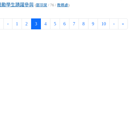
鼓勵學生踴躍參與
(
鄭羽棠
/ 76 /
教務處
)
(current)
‹
1
2
3
4
5
6
7
8
9
10
›
»