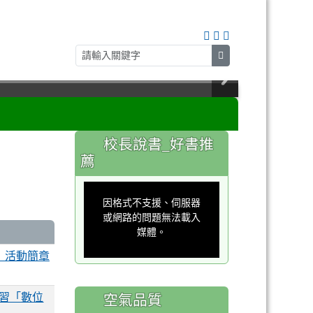
search
:::
校長說書_好書推
薦
This
is
a
因格式不支援、伺服器
modal
window.
或網路的問題無法載入
媒體。
」活動簡章
研習「數位
空氣品質