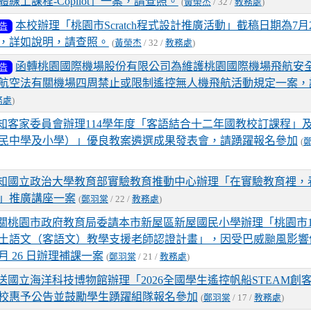
線上課程-Copilot」一案，請查照。
(
黃榮杰
/ 32 /
教務處
)
本校辦理「桃園市Scratch程式設計推廣活動」截稿日期為7月26
告
止，詳如說明，請查照。
(
黃榮杰
/ 32 /
教務處
)
函轉桃園國際機場股份有限公司為維護桃園國際機場飛航安
告
航空法有關機場四周禁止或限制遙控無人機飛航活動規定一案，
務處
)
知客家委員會辦理114學年度「客語結合十二年國教校訂課程」
民中學及小學）」優良教案遴選成果發表會，請踴躍報名參加
(
知國立政治大學教育部實驗教育推動中心辦理「在實驗教育裡，
」推廣講座一案
(
鄭羽棠
/ 22 /
教務處
)
關桃園市政府教育局委請本市新屋區新屋國民小學辦理「桃園市1
土語文（客語文）教學支援老師認證計畫」，因受巴威颱風影響
7 月 26 日辦理補課一案
(
鄭羽棠
/ 21 /
教務處
)
送國立海洋科技博物館辦理「2026全國學生遙控帆船STEAM創
校惠予公告並鼓勵學生踴躍組隊報名參加
(
鄭羽棠
/ 17 /
教務處
)