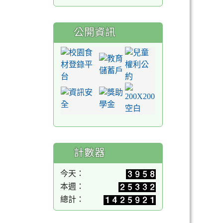
公開資訊
計數器
今天：
本週：
總計：