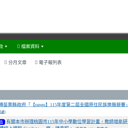
政
檔案資料
:::
分月文章
電子報列表
表
轉苗栗縣政府「【rangu】115年度第二屆全國原住民族樂舞競賽
務處
)
有關本市辦理桃園市115年中小學數位學習計畫，教師增能
告