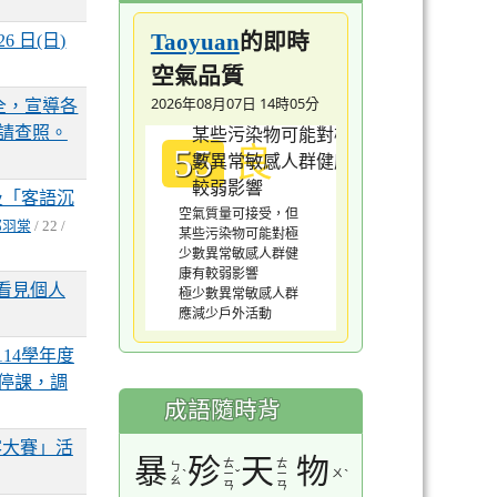
的即時
Taoyuan
 日(日)
空氣品質
2026年08月07日 14時05分
全，宣導各
請查照。
良
55
及「客語沉
空氣質量可接受，但
鄭羽棠
/ 22 /
某些污染物可能對極
少數異常敏感人群健
康有較弱影響
看見個人
極少數異常敏感人群
應減少戶外活動
14學年度
停課，調
成語隨時背
客大賽」活
暴
殄
天
物
ㄊ
ㄊ
ㄅ
ˋ
ˇ
ㄨ
ˋ
ㄧ
ㄧ
ㄠ
ㄢ
ㄢ