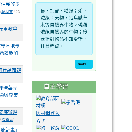
原住民族學
暴，損害、糟蹋；殄，
(
鄭羽棠
/ 23
滅絕；天物，指鳥獸草
木等自然界生物。殘殺
光罩教學
滅絕自然界的生物；後
泛指對物品不知愛惜，
教學基地學
任意糟蹋。
踴躍參加
more...
明並請踴躍
自主學習
辦理清華光
適與專業
究院辦理
因材網登入
 /
教務處
)
方式
實施計畫」