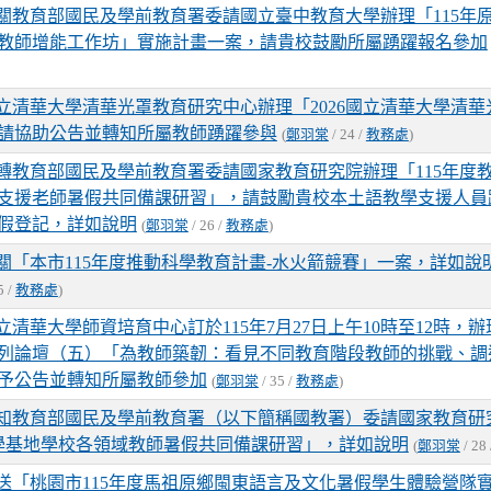
關教育部國民及學前教育署委請國立臺中教育大學辦理「115年
教師增能工作坊」實施計畫一案，請貴校鼓勵所屬踴躍報名參加
立清華大學清華光罩教育研究中心辦理「2026國立清華大學清華
請協助公告並轉知所屬教師踴躍參與
(
鄭羽棠
/ 24 /
教務處
)
轉教育部國民及學前教育署委請國家教育研究院辦理「115年度
支援老師暑假共同備課研習」，請鼓勵貴校本土語教學支援人員
假登記，詳如說明
(
鄭羽棠
/ 26 /
教務處
)
關「本市115年度推動科學教育計畫-水火箭競賽」一案，詳如說
5 /
教務處
)
立清華大學師資培育中心訂於115年7月27日上午10時至12時，
列論壇（五）「為教師築韌：看見不同教育階段教師的挑戰、調
予公告並轉知所屬教師參加
(
鄭羽棠
/ 35 /
教務處
)
知教育部國民及學前教育署（以下簡稱國教署）委請國家教育研
教學基地學校各領域教師暑假共同備課研習」，詳如說明
(
鄭羽棠
/ 28
送「桃園市115年度馬祖原鄉閩東語言及文化暑假學生體驗營隊