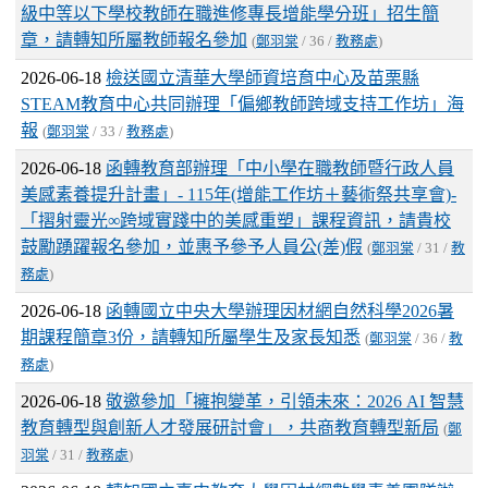
級中等以下學校教師在職進修專長增能學分班」招生簡
章，請轉知所屬教師報名參加
(
鄭羽棠
/ 36 /
教務處
)
2026-06-18
檢送國立清華大學師資培育中心及苗栗縣
STEAM教育中心共同辦理「偏鄉教師跨域支持工作坊」海
報
(
鄭羽棠
/ 33 /
教務處
)
2026-06-18
函轉教育部辦理「中小學在職教師暨行政人員
美感素養提升計畫」- 115年(增能工作坊＋藝術祭共享會)-
「摺射靈光∞跨域實踐中的美感重塑」課程資訊，請貴校
鼓勵踴躍報名參加，並惠予參予人員公(差)假
(
鄭羽棠
/ 31 /
教
務處
)
2026-06-18
函轉國立中央大學辦理因材網自然科學2026暑
期課程簡章3份，請轉知所屬學生及家長知悉
(
鄭羽棠
/ 36 /
教
務處
)
2026-06-18
敬邀參加「擁抱變革，引領未來：2026 AI 智慧
教育轉型與創新人才發展研討會」，共商教育轉型新局
(
鄭
羽棠
/ 31 /
教務處
)