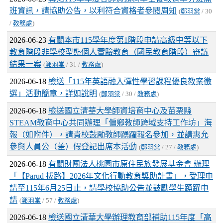
班資訊，請協助公告，以利符合資格者參閱周知
(
鄭羽棠
/ 30
/
教務處
)
2026-06-23
有關本市115學年度第1階段申請高級中等以下
教育階段非學校型態個人實驗教育（國民教育階段）審議
結果一案
(
鄭羽棠
/ 31 /
教務處
)
2026-06-18
檢送「115年英語融入彈性學習課程優良教案徵
選」活動簡章，詳如說明
(
鄭羽棠
/ 30 /
教務處
)
2026-06-18
檢送國立清華大學師資培育中心及苗栗縣
STEAM教育中心共同辦理「偏鄉教師跨域支持工作坊」海
報（如附件），請貴校鼓勵教師踴躍報名參加，並請惠允
參與人員公（差）假登記出席本活動
(
鄭羽棠
/ 27 /
教務處
)
2026-06-18
有關財團法人桃園市原住民族發展基金會 辦理
「【Parud 拔路】2026年文化行動教育獎助計畫」，受理申
請至115年6月25日止，請學校協助公告並鼓勵學生踴躍申
請
(
鄭羽棠
/ 57 /
教務處
)
2026-06-18
檢送國立清華大學辦理教育部補助115年度「高