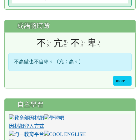
成語隨時背
不
亢
不
卑
ㄅ
ㄎ
ㄅ
ㄅ
ˋ
ˋ
ˋ
ㄨ
ㄤ
ㄨ
ㄟ
不高傲也不自卑。（亢：高。）
more...
自主學習
因材網登入方式