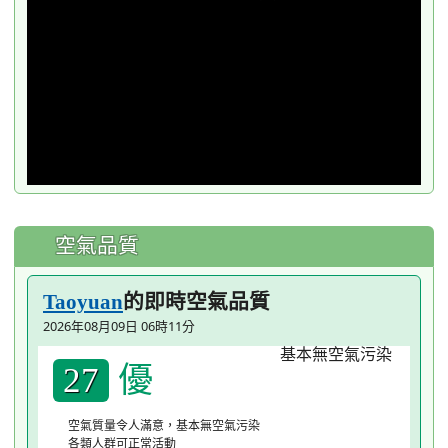
window.
空氣品質
的即時空氣品質
Taoyuan
2026年08月09日 06時11分
優
27
空氣質量令人滿意，基本無空氣污染
各類人群可正常活動