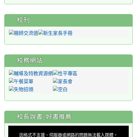
校刊
校務網站
:::
校長說書_好書推薦
This
is
a
因格式不支援、伺服器或網路的問題無法載入媒體。
modal