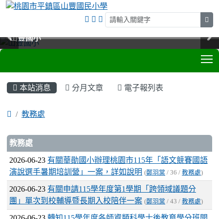
sea
山豐國小
山豐國小
山豐國小
山豐國小
T
:::
本站消息
分月文章
電子報列表
教務處
文章列表
教務處
2026-06-23
有關華勛國小辦理桃園市115年「語文競賽國語
演說選手暑期培訓營」一案，詳如說明
(
鄭羽棠
/ 36 /
教務處
)
2026-06-23
有關申請115學年度第1學期「跨領域議題分
團」單次到校輔導暨長期入校陪伴一案
(
鄭羽棠
/ 43 /
教務處
)
2026-06-23
轉知115學年度各師資類科學士後教育學分班開