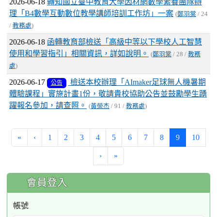
2026-06-18
轉知國立臺中教育大學因材網數學素養團隊辦
理「B4數學互動數位教學講師培訓工作坊」一案
(
鄭羽棠
/ 24
/
教務處
)
2026-06-18
函轉教育部檢送「高級中等以下學校人工智慧
使用和學習指引」相關資訊，詳如說明。
(
鄭羽棠
/ 28 /
教務
處
)
2026-06-17
檢送本校辦理「AImaker足球無人機暑期
公告
體驗課程」實施計畫1份，敬請貴校協助公告並鼓勵學生踴
躍報名參加，請查照。
(
黃榮杰
/ 91 /
教務處
)
(current)
«
‹
1
2
3
4
5
6
7
8
9
10
›
»
:::
會員登入
帳號