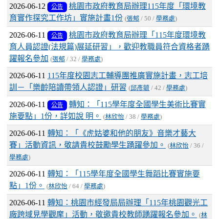
2026-06-12
桃園市政府教育局​​​​​​​辦理115年度「環境教
公告
育實作探究工作坊」實施計畫1份
(
張郁
/ 50 /
學務處
)
2026-06-11
桃園市政府教育局​​​​​​​辦理「115年度環境教
公告
育人員認證(法規篇)展延研習」，歡迎教職員符合資格者踴
躍報名參加
(
張郁
/ 32 /
學務處
)
2026-06-11
115年度校園志工輔導團推廣實施計畫，志工培
訓－「樂齡陪讀帶領人認證」研習
(
邱彥毓
/ 42 /
學務處
)
2026-06-11
轉知：「115學年度全國學生美術比賽實
公告
施要點」1份，詳如說 明。
(
林欣怡
/ 38 /
學務處
)
2026-06-11
轉知：「《虎姑婆和他的朋友》音樂才藝大
賽」活動資訊，敬請貴校鼓勵學生踴躍參加。
(
林欣怡
/ 36 /
學務處
)
2026-06-11
轉知：「115學年度全國學生舞蹈比賽實施要
點」1份。
(
林欣怡
/ 64 /
學務處
)
2026-06-11
轉知：桃園市經發局局辦理「115年桃園觀光工
廠跨域見學觀摩」活動，敬邀貴校教師踴躍報名參加。
(
林