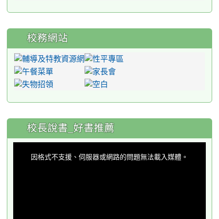
校務網站
:::
校長說書_好書推薦
This
is
a
因格式不支援、伺服器或網路的問題無法載入媒體。
modal
window.