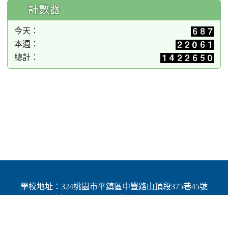
計數器
今天：
本週：
總計：
學校地址：324桃園市平鎮區中豐路山頂段375巷45號
| 電話：(03)4691784 | 傳真：(03)4692060
Add：No.45, Lane 375, Shanding Sec., Jhongfeng Rd.,
Pingjhen Dist, Taoyuan City 324, Taiwan (R.O.C.)