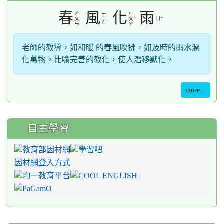
春
風
化
雨
ㄔ
ㄏ
ㄈ
ˋ
ㄩ
ˇ
ㄨ
ㄨ
ㄥ
ㄣ
ㄚ
老師的教導，如和暖 的春風吹拂，如及時的雨水潤
化萬物。比喻完善的教化，使人潛移默化。
more...
自主學習
因材網登入方式