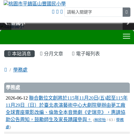
sea
山豐國小
山豐國小
山豐國小
山豐國小
T
:::
本站消息
分月文章
電子報列表
學務處
文章列表
學務處
2026-06-12
聯合數位文創將於115年11月20日(五)起至115年
11月29日（日）於臺北表演藝術中心大劇院舉辦由夢工廠
全球賣座電影改編、倫敦全本音樂劇《史瑞克》，惠請協
助公告周知，鼓勵師生及家長踴躍參與。
(
林欣怡
/ 63 /
學務
處
)