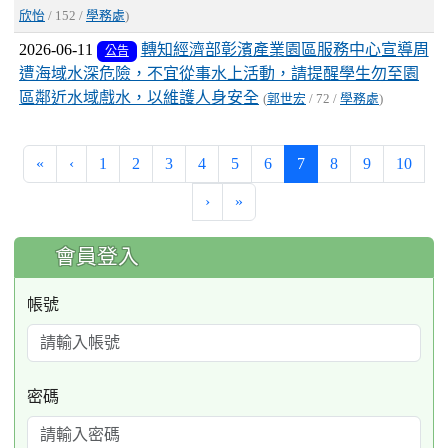
欣怡
/ 152 /
學務處
)
2026-06-11
轉知經濟部彰濱產業園區服務中心宣導周
公告
遭海域水深危險，不宜從事水上活動，請提醒學生勿至園
區鄰近水域戲水，以維護人身安全
(
郭世宏
/ 72 /
學務處
)
(current)
«
‹
1
2
3
4
5
6
7
8
9
10
›
»
:::
會員登入
帳號
密碼