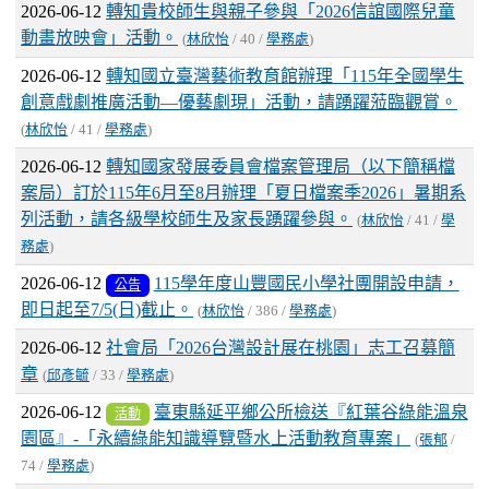
2026-06-12
轉知貴校師生與親子參與「2026信誼國際兒童
動畫放映會」活動。
(
林欣怡
/ 40 /
學務處
)
2026-06-12
轉知國立臺灣藝術教育館辦理「115年全國學生
創意戲劇推廣活動—優藝劇現」活動，請踴躍蒞臨觀賞。
(
林欣怡
/ 41 /
學務處
)
2026-06-12
轉知國家發展委員會檔案管理局（以下簡稱檔
案局）訂於115年6月至8月辦理「夏日檔案季2026」暑期系
列活動，請各級學校師生及家長踴躍參與。
(
林欣怡
/ 41 /
學
務處
)
2026-06-12
115學年度山豐國民小學社團開設申請，
公告
即日起至7/5(日)截止。
(
林欣怡
/ 386 /
學務處
)
2026-06-12
社會局「2026台灣設計展在桃園」志工召募簡
章
(
邱彥毓
/ 33 /
學務處
)
2026-06-12
臺東縣延平鄉公所檢送『紅葉谷綠能溫泉
活動
園區』-「永續綠能知識導覽暨水上活動教育專案」
(
張郁
/
74 /
學務處
)