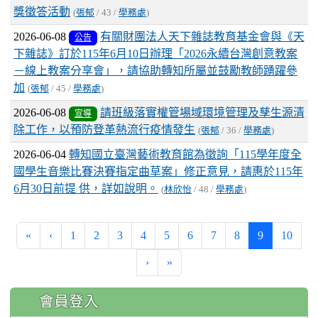
獎徵答活動
(
張郁
/ 43 /
學務處
)
2026-06-08
有關財團法人天下雜誌教育基金會與《天
公告
下雜誌》訂於115年6月10日辦理「2026永續台灣創意教案
－線上教案分享會」，請協助轉知所屬並鼓勵教師踴躍參
加
(
張郁
/ 45 /
學務處
)
2026-06-08
請班級落實權管場域環境管理及孳生源清
宣導
除工作，以預防登革熱流行疫情發生
(
張郁
/ 36 /
學務處
)
2026-06-04
轉知國立臺灣藝術教育館為徵詢「115學年度全
國學生音樂比賽決賽指定曲草案」修正意見，請惠於115年
6月30日前提 供，詳如說明。
(
林欣怡
/ 48 /
學務處
)
(current)
«
‹
1
2
3
4
5
6
7
8
9
10
›
»
:::
會員登入