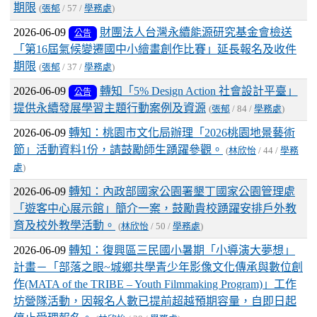
期限
(
張郁
/ 57 /
學務處
)
2026-06-09
財團法人台灣永續能源研究基金會檢送
公告
「第16屆氣候變遷國中小繪畫創作比賽」延長報名及收件
期限
(
張郁
/ 37 /
學務處
)
2026-06-09
轉知「5% Design Action 社會設計平臺」
公告
提供永續發展學習主題行動案例及資源
(
張郁
/ 84 /
學務處
)
2026-06-09
轉知：桃園市文化局辦理「2026桃園地景藝術
節」活動資料1份，請鼓勵師生踴躍參觀。
(
林欣怡
/ 44 /
學務
處
)
2026-06-09
轉知：內政部國家公園署墾丁國家公園管理處
「遊客中心展示館」簡介一案，鼓勵貴校踴躍安排戶外教
育及校外教學活動。
(
林欣怡
/ 50 /
學務處
)
2026-06-09
轉知：復興區三民國小暑期「小導演大夢想」
計畫－「部落之眼~城鄉共學青少年影像文化傳承與數位創
作(MATA of the TRIBE – Youth Filmmaking Program)」工作
坊營隊活動，因報名人數已提前超越預期容量，自即日起