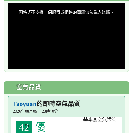
This
is
a
因格式不支援、伺服器或網路的問題無法載入媒體。
modal
window.
空氣品質
的即時空氣品質
Taoyuan
2026年08月09日 23時10分
優
42