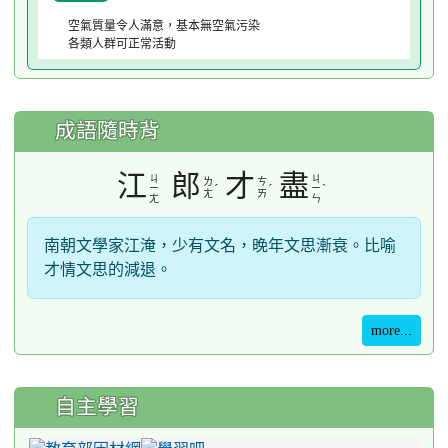
空氣質量令人滿意，基本無空氣污染
各類人群可正常活動
成語隨時背
江
郎
才
盡
ㄐ
ㄐ
ㄌ
ㄘ
ˊ
ˊ
ˋ
ㄧ
ㄧ
ㄤ
ㄞ
ㄤ
ㄣ
南朝文學家江淹，少有文名，晚年文思漸衰。比喻
才情文思的減退。
more...
自主學習