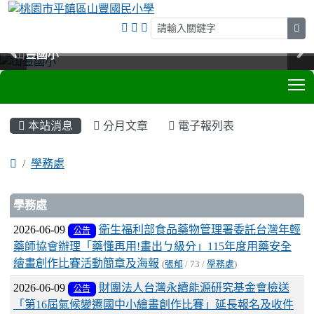
sea
山豐國小
山豐國小
山豐國小
山豐國小
T
:::
本站消息
分月文章
電子報列表
學務處
文章列表
學務處
2026-06-09
衛生福利部食品藥物管理署委託台灣年輕
公告
藥師協會辦理「藥懂再用!畫出ㄅ級分」115年度用藥安全
繪畫創作比賽活動簡章及海報
(
張郁
/ 73 /
學務處
)
2026-06-09
財團法人台灣永續能源研究基金會檢送
公告
「第16屆氣候變遷國中小繪畫創作比賽」延長報名及收件