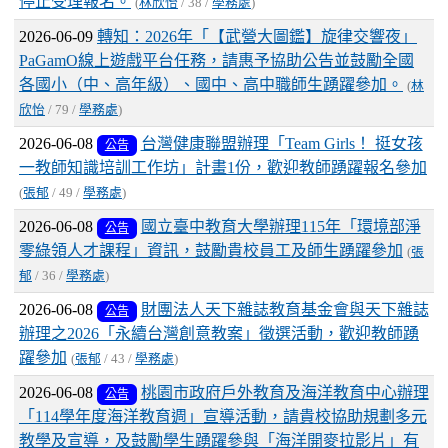
停止受理報名。
(
林欣怡
/ 38 /
學務處
)
2026-06-09
轉知：2026年「【武營大圖鑑】旋律交響夜」
PaGamO線上遊戲平台任務，請惠予協助公告並鼓勵全國
各國小（中、高年級）、國中、高中職師生踴躍參加。
(
林
欣怡
/ 79 /
學務處
)
2026-06-08
台灣健康聯盟辦理「Team Girls！ 挺女孩
公告
一教師知識培訓工作坊」計畫1份，歡迎教師踴躍報名參加
(
張郁
/ 49 /
學務處
)
2026-06-08
國立臺中教育大學辦理115年「環境部淨
公告
零綠領人才課程」資訊，鼓勵貴校員工及師生踴躍參加
(
張
郁
/ 36 /
學務處
)
2026-06-08
財團法人天下雜誌教育基金會與天下雜誌
公告
辦理之2026「永續台灣創意教案」徵選活動，歡迎教師踴
躍參加
(
張郁
/ 43 /
學務處
)
2026-06-08
桃園市政府戶外教育及海洋教育中心辦理
公告
「114學年度海洋教育週」宣導活動，請貴校協助規劃多元
教學及宣導，及鼓勵學生踴躍參與「海洋開麥拉影片」有