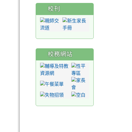
校刊
校務網站