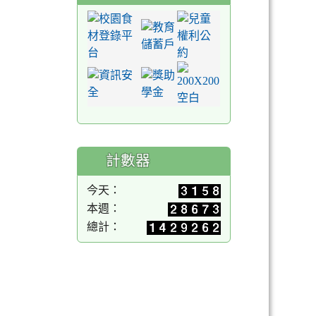
計數器
今天：
本週：
總計：