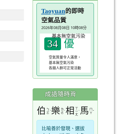
的即時
Taoyuan
空氣品質
2026年08月08日 10時08分
優
34
空氣質量令人滿意，
基本無空氣污染
各類人群可正常活動
成語隨時背
伯
樂
相
馬
ㄒ
ㄅ
ㄌ
ㄇ
ˊ
ˋ
ˋ
ˇ
ㄧ
ㄛ
ㄜ
ㄚ
ㄤ
比喻善於發現、選拔