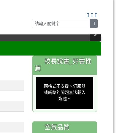
search
:::
校長說書_好書推
薦
This
is
a
因格式不支援、伺服器
modal
window.
或網路的問題無法載入
媒體。
空氣品質