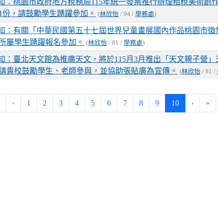
知：桃園市政府地方稅務局115年統一發票推行辦理租稅美術創
1份，請鼓勵學生踴躍參加。
(
林欣怡
/ 94 /
學務處
)
知：有關「中華民國第五十七屆世界兒童畫展國內作品桃園市徵
所屬學生踴躍報名參加。
(
林欣怡
/ 81 /
學務處
)
知：臺北天文館為推廣天文，將於115月3月推出「天文親子營」
請貴校鼓勵學生、老師參與，並協助張貼廣為宣傳。
(
林欣怡
/ 81 /
(current)
‹
1
2
3
4
5
6
7
8
9
10
›
»