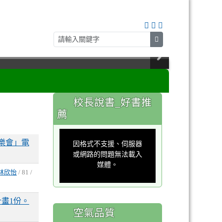
search
:::
校長說書_好書推
薦
This
is
樂會」電
a
因格式不支援、伺服器
modal
window.
或網路的問題無法載入
媒體。
林欣怡
/ 81 /
畫1份。
空氣品質