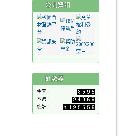
公開資訊
計數器
今天：
本週：
總計：