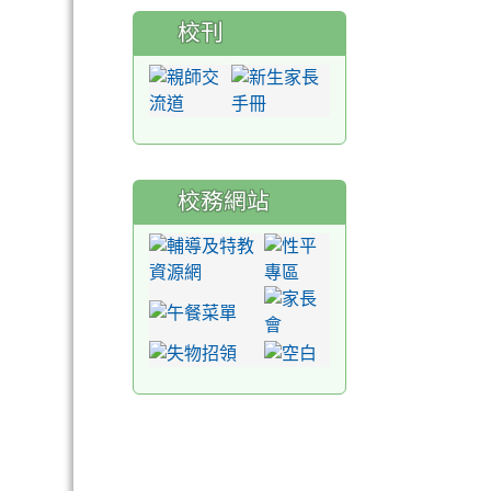
校刊
校務網站