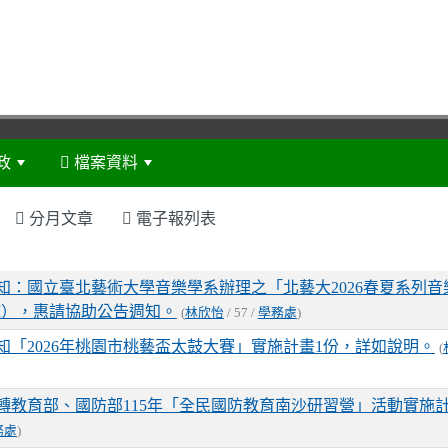
政
檔案資料
:::
分月文章
電子報列表
表
知：國立臺北藝術大學音樂學系辦理之「北藝大2026春夏系列音
M），惠請協助公告週知。
(
林欣怡
/ 57 /
學務處
)
知「2026年桃園市桃藝盃太鼓大賽」實施計畫1份，詳如說明。
(
轉教育部、國防部115年「全民國防教育南沙研習營」活動實施計
務處
)