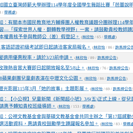
知國立臺灣師範大學辦理114學年度全國學生舞蹈比賽「芭蕾說
3 /
學務處
)
知：有關本市國民教育地方輔導團人權教育議題分團辦理114學
習—「探索世界人權．翻轉教學視野」一案，請鼓勵貴校教師踴
本權責核予參與教師公（差）假登記。
(
林欣怡
/ 65 /
學務處
)
月客語認證初級考試即日起請洽客家局報名。
(
林欣怡
/ 86 /
跑馬燈公
屋適用優惠稅率，請於3/23前申請。
(
林欣怡
/ 89 /
跑馬燈公告
)
玫瑰熱音賞大賽即日起開放報名至5/8止。
(
林欣怡
/ 76 /
跑馬燈公告
)
/28蘋果劇團兒童劇表演在中壢文化公園。
(
林欣怡
/ 86 /
跑馬燈公告
)
壢光影館115年3月「她的故事」主題影展。
(
林欣怡
/ 69 /
跑馬燈公告
知：【小公視】兒童新聞《新聞超小號》3/6(五)正式上線，從兒
請惠予轉知貴校班級導師。
(
林欣怡
/ 153 /
學務處
)
知：公視文教基金會與華碩文教基金會共同主辦之「第17屆感動
選活動資料，惠請貴校鼓勵學生踴躍報名參加。
(
林欣怡
/ 83 /
學務