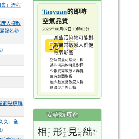
明會」流程
的即時
Taoyuan
空氣品質
年度人權教
2026年08月07日 13時03分
躍報名參
良
55
告
)
空氣質量可接受，但
某些污染物可能對極
少數異常敏感人群健
康有較弱影響
極少數異常敏感人群
應減少戶外活動
)
童觀點瞭解
成語隨時背
久久」全
相
形
見
絀
處
)
ㄒ
ㄒ
ㄐ
ㄔ
ˊ
ˋ
ˋ
ㄧ
ㄧ
ㄧ
ㄨ
ㄤ
ㄥ
ㄢ