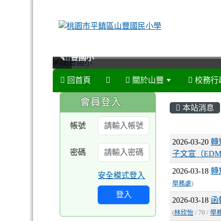
山豐國小
山豐國小
山豐國小
山豐國小
回首頁
關於山豐
校務行
:::
:::
會員登入
本站消息
帳號
文章列
2026-03-20
轉
密碼
子文宣（ED
2026-03-18
轉
安全模式登入
學務處
)
登入
2026-03-18
函
(
林欣怡
/ 70 /
學