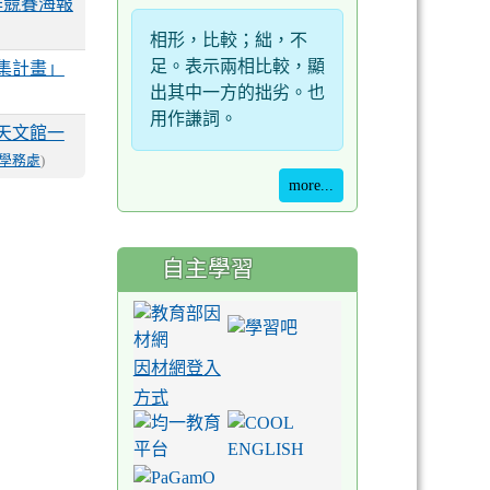
作競賽海報
相形，比較；絀，不
足。表示兩相比較，顯
集計畫」
出其中一方的拙劣。也
用作謙詞。
天文館一
學務處
)
more...
自主學習
因材網登入
方式