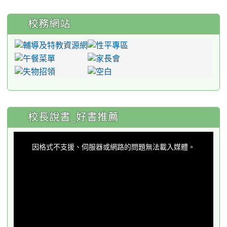
校務網站
:::
校長說書_好書推薦
This
is
a
因格式不支援、伺服器或網路的問題無法載入媒體。
modal
window.