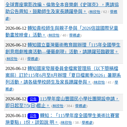
全球賣座電影改編、倫敦全本音樂劇《史瑞克》，惠請協
助公告周知，鼓勵師生及家長踴躍參與。
(
林欣怡
/ 62 /
學務
處
)
2026-06-12
轉知貴校師生與親子參與「2026信誼國際兒童
動畫放映會」活動。
(
林欣怡
/ 40 /
學務處
)
2026-06-12
轉知國立臺灣藝術教育館辦理「115年全國學生
創意戲劇推廣活動—優藝劇現」活動，請踴躍蒞臨觀賞。
(
林欣怡
/ 41 /
學務處
)
2026-06-12
轉知國家發展委員會檔案管理局（以下簡稱檔
案局）訂於115年6月至8月辦理「夏日檔案季2026」暑期系
列活動，請各級學校師生及家長踴躍參與。
(
林欣怡
/ 41 /
學
務處
)
2026-06-12
115學年度山豐國民小學社團開設申請，
公告
即日起至7/5(日)截止。
(
林欣怡
/ 384 /
學務處
)
2026-06-11
轉知：「115學年度全國學生美術比賽實
公告
施要點」1份，詳如說 明。
(
林欣怡
/ 38 /
學務處
)