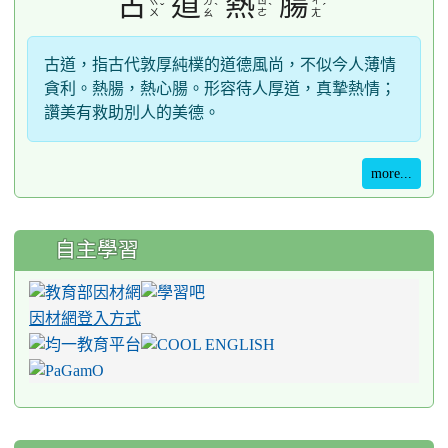
古
道
熱
腸
ㄍ
ㄉ
ㄖ
ㄔ
ˇ
ˋ
ˋ
ˊ
ㄨ
ㄠ
ㄜ
ㄤ
古道，指古代敦厚純樸的道德風尚，不似今人薄情
貪利。熱腸，熱心腸。形容待人厚道，真摯熱情；
讚美有救助別人的美德。
more...
自主學習
因材網登入方式