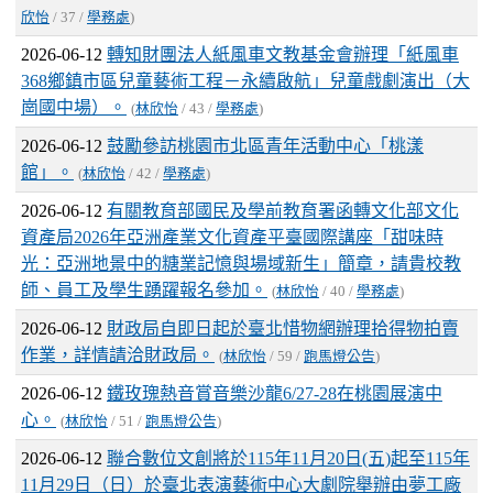
欣怡
/ 37 /
學務處
)
2026-06-12
轉知財團法人紙風車文教基金會辦理「紙風車
368鄉鎮市區兒童藝術工程－永續啟航」兒童戲劇演出（大
崗國中場）。
(
林欣怡
/ 43 /
學務處
)
2026-06-12
鼓勵參訪桃園市北區青年活動中心「桃漾
館」。
(
林欣怡
/ 42 /
學務處
)
2026-06-12
有關教育部國民及學前教育署函轉文化部文化
資產局2026年亞洲產業文化資產平臺國際講座「甜味時
光：亞洲地景中的糖業記憶與場域新生」簡章，請貴校教
師、員工及學生踴躍報名參加。
(
林欣怡
/ 40 /
學務處
)
2026-06-12
財政局自即日起於臺北惜物網辦理拾得物拍賣
作業，詳情請洽財政局。
(
林欣怡
/ 59 /
跑馬燈公告
)
2026-06-12
鐵玫瑰熱音賞音樂沙龍6/27-28在桃園展演中
心。
(
林欣怡
/ 51 /
跑馬燈公告
)
2026-06-12
聯合數位文創將於115年11月20日(五)起至115年
11月29日（日）於臺北表演藝術中心大劇院舉辦由夢工廠