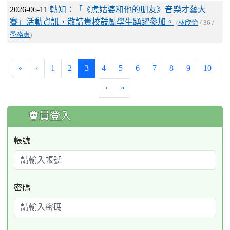
2026-06-11
轉知：「《虎姑婆和他的朋友》音樂才藝大
賽」活動資訊，敬請貴校鼓勵學生踴躍參加。
(
林欣怡
/ 36 /
學務處
)
(current)
«
‹
1
2
3
4
5
6
7
8
9
10
›
»
:::
會員登入
帳號
密碼