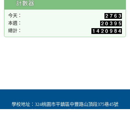
計數器
今天：
本週：
總計：
學校地址：324桃園市平鎮區中豐路山頂段375巷45號
| 電話：(03)4691784 | 傳真：(03)4692060
Add：No.45, Lane 375, Shanding Sec., Jhongfeng Rd.,
Pingjhen Dist, Taoyuan City 324, Taiwan (R.O.C.)