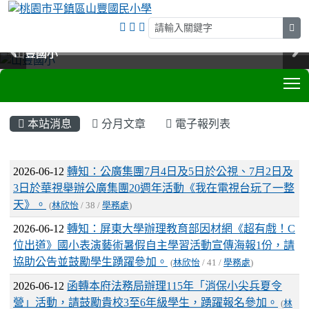
sea
山豐國小
山豐國小
山豐國小
山豐國小
T
:::
本站消息
分月文章
電子報列表
文章列表
2026-06-12
轉知：公廣集團7月4日及5日於公視、7月2日及
3日於華視舉辦公廣集團20週年活動《我在電視台玩了一整
天》。
(
林欣怡
/ 38 /
學務處
)
2026-06-12
轉知：屏東大學辦理教育部因材網《超有戲！C
位出道》國小表演藝術暑假自主學習活動宣傳海報1份，請
協助公告並鼓勵學生踴躍參加。
(
林欣怡
/ 41 /
學務處
)
2026-06-12
函轉本府法務局辦理115年「消保小尖兵夏令
營」活動，請鼓勵貴校3至6年級學生，踴躍報名參加。
(
林