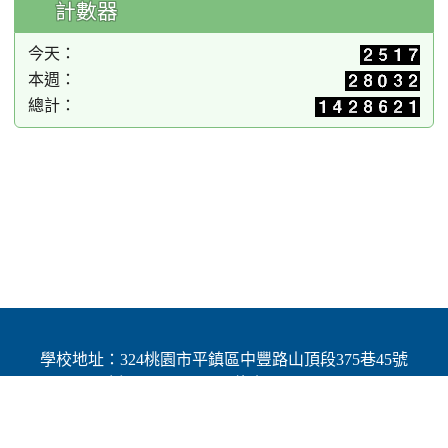
計數器
今天：
本週：
總計：
學校地址：324桃園市平鎮區中豐路山頂段375巷45號
| 電話：(03)4691784 | 傳真：(03)4692060
Add：No.45, Lane 375, Shanding Sec., Jhongfeng Rd.,
Pingjhen Dist, Taoyuan City 324, Taiwan (R.O.C.)