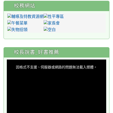
校務網站
:::
校長說書_好書推薦
This
is
a
因格式不支援、伺服器或網路的問題無法載入媒體。
modal
window.