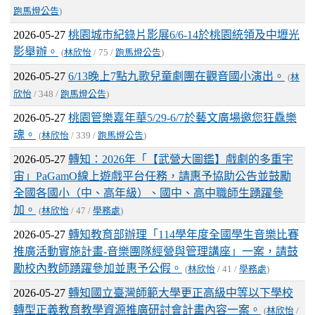
跑馬燈公告
)
2026-05-27
桃園城市紀錄片影展6/6-14於桃園統領及中壢光
影舉辦。
(
林欣怡
/ 75 /
跑馬燈公告
)
2026-05-27
6/13晚上7點九歌兒童劇團在觀音國小演出。
(
林
欣怡
/ 348 /
跑馬燈公告
)
2026-05-27
桃園管樂嘉年華5/29-6/7於藝文廣場邀您狂驫樂
魂。
(
林欣怡
/ 339 /
跑馬燈公告
)
2026-05-27
轉知：2026年「【武營大圖鑑】戲劇的多重宇
宙」PaGamO線上遊戲平台任務，請惠予協助公告並鼓勵
全國各國小（中、高年級）、國中、高中職師生踴躍參
加。
(
林欣怡
/ 47 /
學務處
)
2026-05-27
轉知教育部辦理「114學年度全國學生音樂比賽
推廣活動實施計畫-音樂團隊經營與管理講座」一案，請鼓
勵校內教師踴躍參加並惠予公假。
(
林欣怡
/ 41 /
學務處
)
2026-05-27
轉知國立臺灣師範大學更正高級中等以下學校
轉型正義教育教學資源推廣研討會計畫內容一案。
(
林欣怡
/