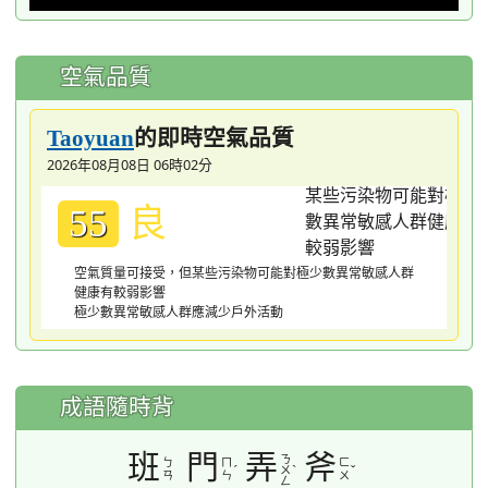
空氣品質
的即時空氣品質
Taoyuan
2026年08月08日 06時02分
良
55
空氣質量可接受，但某些污染物可能對極少數異常敏感人群
健康有較弱影響
極少數異常敏感人群應減少戶外活動
成語隨時背
班
門
弄
斧
ㄋ
ㄅ
ㄇ
ㄈ
ˊ
ˋ
ˇ
ㄨ
ㄢ
ㄣ
ㄨ
ㄥ