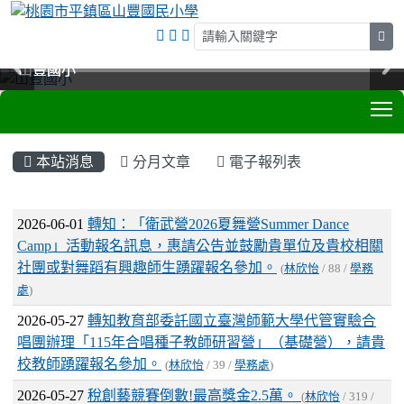
sea
山豐國小
山豐國小
山豐國小
山豐國小
T
:::
本站消息
分月文章
電子報列表
文章列表
2026-06-01
轉知：「衛武營2026夏舞營Summer Dance
Camp」活動報名訊息，惠請公告並鼓勵貴單位及貴校相關
社團或對舞蹈有興趣師生踴躍報名參加。
(
林欣怡
/ 88 /
學務
處
)
2026-05-27
轉知教育部委託國立臺灣師範大學代管實驗合
唱團辦理「115年合唱種子教師研習營」（基礎營），請貴
校教師踴躍報名參加。
(
林欣怡
/ 39 /
學務處
)
2026-05-27
稅創藝競賽倒數!最高獎金2.5萬。
(
林欣怡
/ 319 /