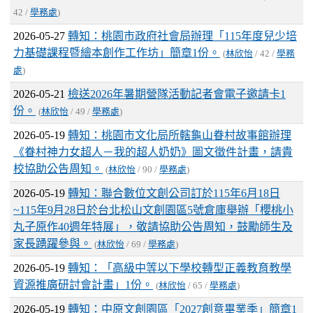
42 /
學務處
)
2026-05-27
轉知：桃園市政府社會局辦理「115年度兒少培
力基礎課程暨繪本創作工作坊」簡章1份。
(
林欣怡
/ 42 /
學務
處
)
2026-05-21
檢送2026年暑期營隊活動記者會電子邀請卡1
份。
(
林欣怡
/ 49 /
學務處
)
2026-05-19
轉知：桃園市文化局所轄龜山眷村故事館辦理
《眷村神力女超人－我的超人奶奶》圖文徵件計畫，請貴
校協助公告周知。
(
林欣怡
/ 90 /
學務處
)
2026-05-19
轉知：聯合數位文創公司訂於115年6月18日
~115年9月28日於台北松山文創園區5號倉庫舉辦「櫻桃小
丸子原作40週年特展」，敬請協助公告周知，鼓勵師生及
家長踴躍參與。
(
林欣怡
/ 69 /
學務處
)
2026-05-19
轉知：「高級中等以下學校轉型正義教育教學
資源推廣研討會計畫」1份。
(
林欣怡
/ 65 /
學務處
)
2026-05-19
轉知：中原文創園區「2027創意畢業季」簡章1