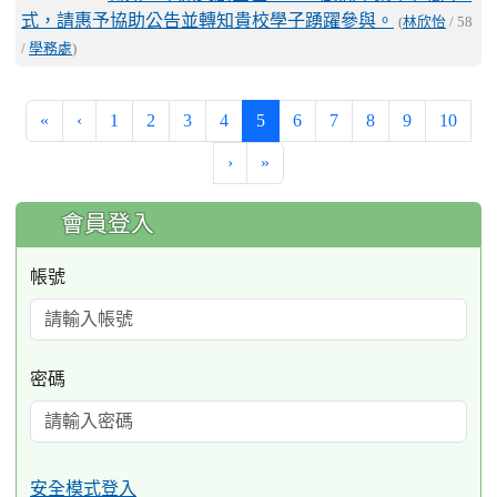
式，請惠予協助公告並轉知貴校學子踴躍參與。
(
林欣怡
/ 58
/
學務處
)
(current)
«
‹
1
2
3
4
5
6
7
8
9
10
›
»
:::
會員登入
帳號
密碼
安全模式登入