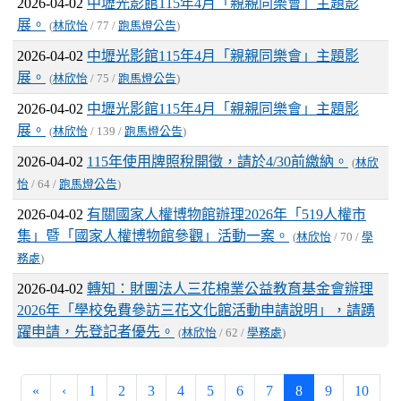
2026-04-02
中壢光影館115年4月「親親同樂會」主題影
展。
(
林欣怡
/ 77 /
跑馬燈公告
)
2026-04-02
中壢光影館115年4月「親親同樂會」主題影
展。
(
林欣怡
/ 75 /
跑馬燈公告
)
2026-04-02
中壢光影館115年4月「親親同樂會」主題影
展。
(
林欣怡
/ 139 /
跑馬燈公告
)
2026-04-02
115年使用牌照稅開徵，請於4/30前繳納。
(
林欣
怡
/ 64 /
跑馬燈公告
)
2026-04-02
有關國家人權博物館辦理2026年「519人權市
集」暨「國家人權博物館參觀」活動一案。
(
林欣怡
/ 70 /
學
務處
)
2026-04-02
轉知：財團法人三花棉業公益教育基金會辦理
2026年「學校免費參訪三花文化館活動申請說明」，請踴
躍申請，先登記者優先。
(
林欣怡
/ 62 /
學務處
)
(current)
«
‹
1
2
3
4
5
6
7
8
9
10