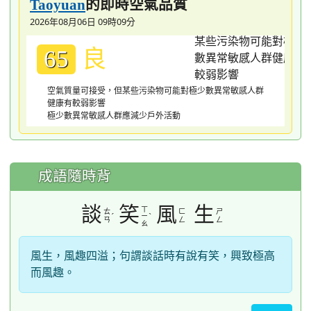
的即時空氣品質
Taoyuan
2026年08月06日 09時09分
良
65
空氣質量可接受，但某些污染物可能對極少數異常敏感人群
健康有較弱影響
極少數異常敏感人群應減少戶外活動
成語隨時背
談
笑
風
生
ㄒ
ㄊ
ㄈ
ㄕ
ˊ
ˋ
ㄧ
ㄢ
ㄥ
ㄥ
ㄠ
風生，風趣四溢；句謂談話時有說有笑，興致極高
而風趣。