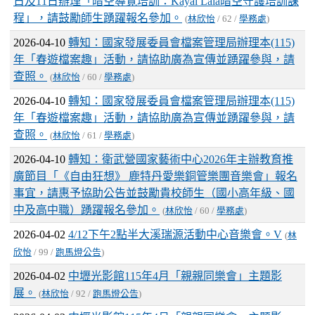
日及11日辦理「暗空導覽培訓：Kayal Lala暗空守護培訓課
程」，請鼓勵師生踴躍報名參加。
(
林欣怡
/ 62 /
學務處
)
2026-04-10
轉知：國家發展委員會檔案管理局辦理本(115)
年「春遊檔案趣」活動，請協助廣為宣傳並踴躍參與，請
查照。
(
林欣怡
/ 60 /
學務處
)
2026-04-10
轉知：國家發展委員會檔案管理局辦理本(115)
年「春遊檔案趣」活動，請協助廣為宣傳並踴躍參與，請
查照。
(
林欣怡
/ 61 /
學務處
)
2026-04-10
轉知：衛武營國家藝術中心2026年主辦教育推
廣節目「《自由狂想》 鹿特丹愛樂銅管樂團音樂會」報名
事宜，請惠予協助公告並鼓勵貴校師生（國小高年級、國
中及高中職）踴躍報名參加。
(
林欣怡
/ 60 /
學務處
)
2026-04-02
4/12下午2點半大溪瑞源活動中心音樂會。V
(
林
欣怡
/ 99 /
跑馬燈公告
)
2026-04-02
中壢光影館115年4月「親親同樂會」主題影
展。
(
林欣怡
/ 92 /
跑馬燈公告
)