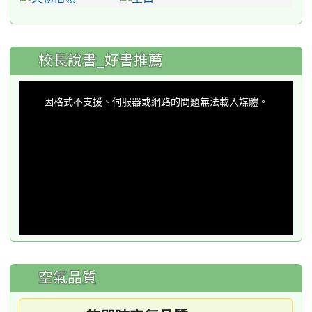
:::
校長說書_好書推薦
This
is
a
因格式不支援、伺服器或網路的問題無法載入媒體。
modal
window.
空氣品質