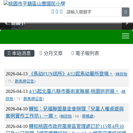
sea
山豐國小
山豐國小
山豐國小
山豐國小
T
:::
本站消息
分月文章
電子報列表
文章列表
2026-04-13
《馬幼FUN送所》4/12起馬幼藝所登場。
(
林欣怡
/ 71 /
跑馬燈公告
)
2026-04-13
4/15起北臺八縣市藝術家聯展-桃園巡迴展。
(
林
欣怡
/ 71 /
跑馬燈公告
)
2026-04-10
轉知：兒福聯盟基金會辦理「兒童人權桌遊與
案例實作工作坊」一案。
(
林欣怡
/ 68 /
學務處
)
2026-04-10
轉知桃園市政府風景區管理處訂於115年4月10