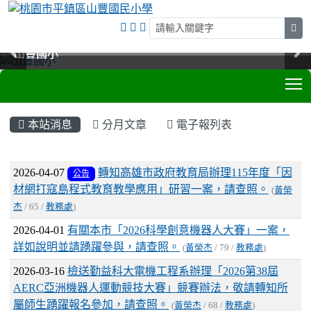
sea
山豐國小
山豐國小
山豐國小
山豐國小
T
:::
本站消息
分月文章
電子報列表
文章列表
2026-04-07
轉知高雄市政府教育局辦理115年度「因
公告
材網打寇島程式教育教學應用」研習一案，請查照。
(
黃榮
杰
/ 65 /
教務處
)
2026-04-01
有關本市「2026科學創意機器人大賽」一案，
詳如說明並請踴躍參與，請查照。
(
黃榮杰
/ 79 /
教務處
)
2026-03-16
檢送勤益科大電機工程系辦理「2026第38屆
AERC亞洲機器人運動競技大賽」競賽辦法，敬請轉知所
屬師生踴躍報名參加，請查照。
(
黃榮杰
/ 68 /
教務處
)