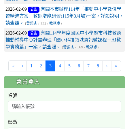
2026-02-09
有關本市辦理114年「推動中小學數位學
公告
習精進方案」教師增能研習(115年3月場)一案，詳如說明，
請查照。
(
黃榮杰
/ 132 /
教務處
)
2026-02-09
有關114學年度國民中小學縣市科技教育
公告
推動輔導中心計畫辦理「國小科技領域資訊微課程－AI教
學實務篇」一案，請查照。
(
黃榮杰
/ 169 /
教務處
)
(current)
«
‹
1
2
3
4
5
6
7
8
›
»
:::
會員登入
帳號
密碼