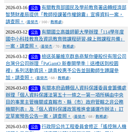
2026-03-16
有關教育部國民及學前教育署函轉經濟部
公告
智慧財產局提供「教師授課著作權錦囊」宣導資料一案，
請查照。
(
黃榮杰
/ 160 /
教務處
)
2026-03-12
有關國立高雄師範大學辦理「114學年度
公告
國中小科技教育及資訊教育微課程研習-線上微課程共備」
一案，請查照。
(
黃榮杰
/ 70 /
教務處
)
2026-03-12
檢送英屬維京群島商幫你優股份有限公司
公告
台灣分公司辦理「PaGamO 新春開學季｜送禮送到校園
裡」系列活動資訊，請貴校惠予公告並鼓勵師生踴躍參
加，請查照。
(
黃榮杰
/ 68 /
教務處
)
2026-03-03
有關本府函轉個人資料保護委員會籌備處
公告
辦理「個人資料保護法第五十一條之一第一項所稱由中央
目的事業主管機關或直轄市、縣（市）政府管轄之非公務
機關列表」及「個人資料保護政策推進會議運作辦法」訂
定草案預告公告一案，請查照。
(
黃榮杰
/ 68 /
教務處
)
2026-03-03
行政院公共工程委員會修正「遙控無人機
公告