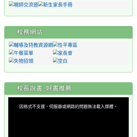
校務網站
:::
校長說書_好書推薦
This
is
a
因格式不支援、伺服器或網路的問題無法載入媒體。
modal
window.