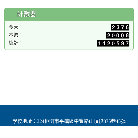
計數器
今天：
本週：
總計：
學校地址：324桃園市平鎮區中豐路山頂段375巷45號
| 電話：(03)4691784 | 傳真：(03)4692060
Add：No.45, Lane 375, Shanding Sec., Jhongfeng Rd.,