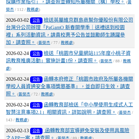
採購作業指引」，請查照並轉知所屬機關（構）學校。
(
黃
榮杰
/ 112 /
教務處
)
2026-03-02
檢送英屬維京群島商幫你優股份有限公司
公告
台灣分公司辦理「PaGamO 新春開學季｜送禮送到校園
裡」系列活動資訊，請貴校惠予公告並鼓勵師生踴躍參
加，請查照。
(
黃榮杰
/ 77 /
教務處
)
2026-02-24
檢送「桃園市兒童網站115年度小桃子資
公告
訊教育推廣活動」實施計畫1份，請查照。
(
黃榮杰
/ 88 /
教務
處
)
2026-02-24
函轉本府修正「桃園市政府及所屬各機關
公告
學校人員資通安全事項獎懲基準」，並自即日生效，請查
照。
(
黃榮杰
/ 72 /
教務處
)
2026-02-24
函轉教育部檢送「中小學使用生成式人工
公告
智慧注意事項2.1」相關資訊，詳如說明，請查照。
(
黃榮杰
/
143 /
教務處
)
2026-02-13
函轉教育部宣導避免安裝及使用具風險
公告
之APP一案，請查照。
(
黃榮杰
/ 89 /
教務處
)