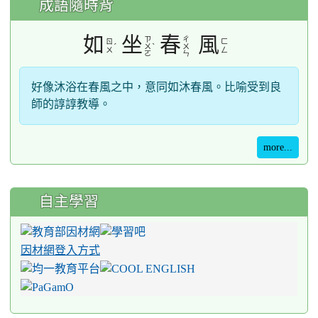
成語隨時背
如
坐
春
風
ㄗ
ㄔ
ㄖ
ㄈ
ˊ
ˋ
ㄨ
ㄨ
ㄨ
ㄥ
ㄛ
ㄣ
好像沐浴在春風之中，意同如沐春風。比喻受到良
師的諄諄教導。
more...
自主學習
因材網登入方式