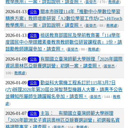
教學應用」一案，詳如說明，請查照。
(
黃榮杰
/ 170 /
教務處
)
2026-01-13
關本市辦理114年「推動中小學數位學習
公告
精進方案」教師增能研習「A2數位學習工作坊(二)-HiTeach
教學應用」一案，詳如說明，請查照。
(
黃榮杰
/ 88 /
教務處
)
2026-01-13
檢送教育部國民及學前教育署「114學年
公告
度國民中小學媒體素養教育教師數位研習課程表」1份，請
鼓勵教師踴躍參加，請查照。
(
黃榮杰
/ 86 /
教務處
)
2026-01-09
有關國立臺灣師範大學辦理「2026年國際
公告
資訊奧林匹亞競賽選訓營」初選一案，請查照。
(
黃榮杰
/
100 /
教務處
)
2026-01-09
勤益科大電機工程系訂於115年3月7日
公告
(六)辦理2026年第20屆台灣智慧型機器人大賽，請惠予公告
並轉知所屬師生踴躍報名參加，請查照。
(
黃榮杰
/ 144 /
教務
處
)
2026-01-07
主旨： 有關國立臺灣師範大學辦理
公告
「2026年歐洲女子資訊奧林匹亞競賽選訓營」初選報名資
格調整事宜，請查照。
(
黃榮杰
/ 104 /
教務處
)