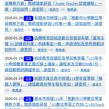
習精進方案」教師增能研習「Apple Teacher 認證課程」一
案，詳如說明，請查照。
(
黃榮杰
/ 80 /
教務處
)
2026-01-29
有關本市辦理114年「推動中小學數位學
公告
習精進方案」教師增能研習(2月場)一案，詳如說明，請查
照。
(
黃榮杰
/ 75 /
教務處
)
2026-01-29
函轉教育部檢送數位發展部有關「臺灣主
公告
權 AI 訓練語料庫」申請事宜一案，申請須知及使用規範詳
如附件，請查照。
(
黃榮杰
/ 65 /
教務處
)
2026-01-19
檢送教育部國民及學前教育署「115年中
公告
小學媒體素養主題式線上講座」課程表及活動DM各1份，
請鼓勵教師踴躍參加，請查照。
(
黃榮杰
/ 133 /
教務處
)
2026-01-19
桃園市復旦高中辦理114學年度寒假「機
公告
器人營隊」，請鼓勵貴校學生報名參加，請查照。
(
黃榮杰
/
101 /
教務處
)
2026-01-13
關本市辦理114年「推動中小學數位學習
公告
精進方案」教師增能研習「A2數位學習工作坊(二)-HiTeach