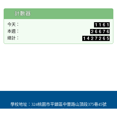
計數器
今天：
本週：
總計：
學校地址：324桃園市平鎮區中豐路山頂段375巷45號
| 電話：(03)4691784 | 傳真：(03)4692060
Add：No.45, Lane 375, Shanding Sec., Jhongfeng Rd.,