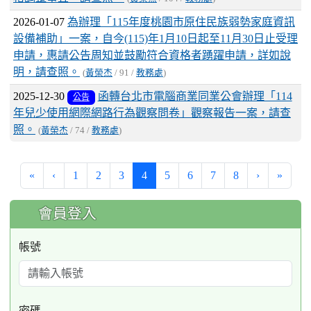
2026-01-07
為辦理「115年度桃園市原住民族弱勢家庭資訊
設備補助」一案，自今(115)年1月10日起至11月30日止受理
申請，惠請公告周知並鼓勵符合資格者踴躍申請，詳如說
明，請查照。
(
黃榮杰
/ 91 /
教務處
)
2025-12-30
函轉台北市電腦商業同業公會辦理「114
公告
年兒少使用網際網路行為觀察問卷」觀察報告一案，請查
照。
(
黃榮杰
/ 74 /
教務處
)
(current)
«
‹
1
2
3
4
5
6
7
8
›
»
:::
會員登入
帳號
密碼