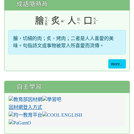
成語隨時背
膾
炙
人
口
ㄎ
ㄖ
ㄎ
ˋ
ㄓ
ˋ
ˊ
ˇ
ㄨ
ㄣ
ㄡ
ㄞ
膾，切細的肉；炙，烤肉；二者是人人喜愛的美
味。句指詩文或事物被眾人所喜愛而流傳。
more...
自主學習
因材網登入方式