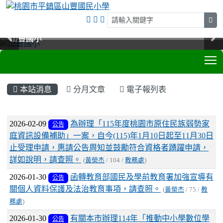
sea
山豐國小
山豐國小
山豐國小
山豐國小
T
:::
本站消息
分月文章
電子報列表
文章列表
2026-02-09
為辦理「115年度桃園市原住民族弱勢家
公告
庭資訊設備補助」一案，自今(115)年1月10日起至11月30日
止受理申請，惠請公告周知並鼓勵符合資格者踴躍申請，
詳如說明，請查照。
(
黃榮杰
/ 104 /
教務處
)
2026-01-30
函轉教育部國民及學前教育署加強宣導有
公告
關個人資料保護及法治教育事項，請查照。
(
黃榮杰
/ 75 /
教
務處
)
2026-01-30
有關本市辦理114年「推動中小學數位學
公告