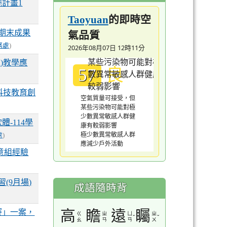
施計畫1
的即時空
Taoyuan
氣品質
期末成果
務處
)
2026年08月07日 12時11分
h)教學應
良
57
科技教育創
空氣質量可接受，但
某些污染物可能對極
少數異常敏感人群健
-114學
康有較弱影響
極少數異常敏感人群
處
)
應減少戶外活動
意組經驗
(9月場)
成語隨時背
高
瞻
遠
矚
賽」一案，
ㄍ
ㄓ
ㄩ
ㄓ
ˇ
ˇ
ㄠ
ㄢ
ㄢ
ㄨ