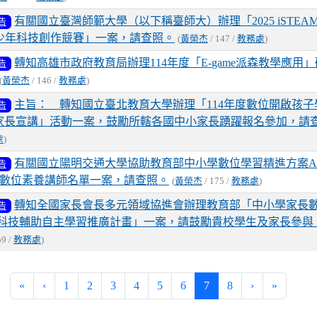
有關國立臺灣師範大學（以下稱臺師大）辦理「2025 iSTEAM
告
ch 青少年科技創作競賽」一案，請查照。
(
黃榮杰
/ 147 /
教務處
)
轉知高雄市政府教育局辦理114年度「E-game派森教學應用
告
(
黃榮杰
/ 146 /
教務處
)
主旨： 轉知國立臺北教育大學辦理「114年度數位開啟孩子
告
家長宣講」活動一案，鼓勵所轄各國中小家長踴躍報名參加，請
處
)
有關國立陽明交通大學協助教育部中小學數位學習精進方案A
告
3數位素養講師名單一案，請查照。
(
黃榮杰
/ 175 /
教務處
)
轉知全國家長會長多元領域協進會辦理教育部「中小學家長
告
科技輔助自主學習推廣計畫」一案，請鼓勵貴校學生及家長參與
59 /
教務處
)
(current)
«
‹
1
2
3
4
5
6
7
8
›
»