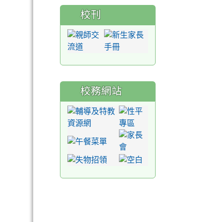
校刊
校務網站