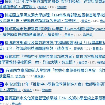
檢送「114年度學生資訊教育競賽–資訊科技組」師資培訓實
告
師踴躍參加，請查照。
(
黃榮杰
/ 139 /
教務處
)
檢送國立陽明交通大學辦理「114年教育部數位素養基地學校
告
及海報各1份，鼓勵貴校踴躍報名參加，請查照。
(
黃榮杰
/ 145 /
教
轉知高雄市政府教育局辦理114年度「E-game貓咪冒險(Scratc
告
，請鼓勵貴校教師踴躍報名，請查照。
(
黃榮杰
/ 142 /
教務處
)
檢送教育部國民及學前教育署(下稱國教署)辦理「114學年度
告
法」1份，詳如說明並請踴躍參與，請查照。
(
黃榮杰
/ 172 /
教務處
)
有關本市「推動中小學數位學習精進方案」數位內容與教學軟體
告
O素養學習教材授權開通一案，詳如說明，請查照。
(
黃榮杰
/ 187 /
教務
有關國立臺灣師範大學辦理「智慧小車競賽經驗分享會—創
告
請查照。
(
黃榮杰
/ 143 /
教務處
)
本市辦理114年「推動中小學數位學習精進方案」教師增能研習
告
明，請查照。
(
黃榮杰
/ 164 /
教務處
)
函轉臺南市文化資產管理處舉辦「2025文資小學堂線上電競
告
杰
/ 265 /
教務處
)