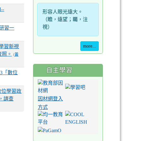
--
形容人眼光遠大。
（瞻，遠望；矚，注
視）
」研習一
學習新視
more...
查照。
(
黃
自主學習
3「數位
數位學習政
，請查
因材網登入
方式