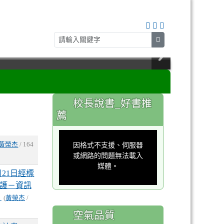
search
:::
校長說書_好書推
薦
This
is
a
黃榮杰
/ 164
因格式不支援、伺服器
modal
window.
或網路的問題無法載入
媒體。
21日經標
保護－資訊
。
(
黃榮杰
/
空氣品質