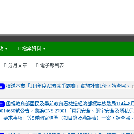
政
檔案資料
:::
分月文章
電子報列表
表
檢送本市「114年度AI素養爭霸賽」實施計畫1份，請查照。
告
(
函轉教育部國民及學前教育署檢送經濟部標準檢驗局114年8月
告
20014650號公告，勘誤CNS 27001「資訊安全、網宇安全及隱私
－要求事項」等5種國家標準（如目錄及勘誤表）一案，請查照