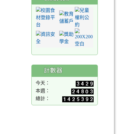
計數器
今天：
本週：
總計：