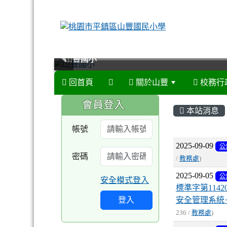
山豐國小
山豐國小
山豐國小
山豐國小
回首頁
關於山豐
校務行
:::
:::
會員登入
本站消息
帳號
文章列
2025-09-09
公
密碼
/
教務處
)
2025-09-05
公
安全模式登入
標準字第114
登入
安全管理系統
236 /
教務處
)