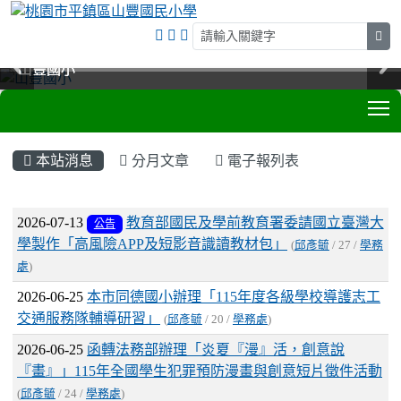
sea
山豐國小
山豐國小
山豐國小
山豐國小
T
:::
本站消息
分月文章
電子報列表
文章列表
2026-07-13
教育部國民及學前教育署委請國立臺灣大
公告
學製作「高風險APP及短影音識讀教材包」
(
邱彥毓
/ 27 /
學務
處
)
2026-06-25
本市同德國小辦理「115年度各級學校導護志工
交通服務隊輔導研習」
(
邱彥毓
/ 20 /
學務處
)
2026-06-25
函轉法務部辦理「炎夏『漫』活，創意說
『畫』」115年全國學生犯罪預防漫畫與創意短片徵件活動
(
邱彥毓
/ 24 /
學務處
)