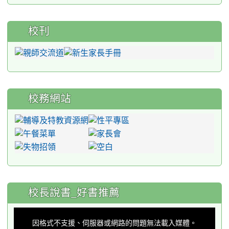
校刊
校務網站
:::
校長說書_好書推薦
This
is
a
因格式不支援、伺服器或網路的問題無法載入媒體。
modal