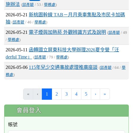
施辦法
(
邱彥毓
/ 53 /
學務處
)
2026-05-21
新桃園幹線 TAB－月月乘車集點及市民卡加碼
抽
(
邱彥毓
/ 46 /
學務處
)
2026-05-21
電子煙與加熱菸 外觀辨識方式及說明
(
邱彥毓
/ 49
/
學務處
)
2026-05-11
函轉國立屏東科技大學辦理2026夏令營「汪
derful Time」
(
邱彥毓
/ 79 /
學務處
)
2026-05-06
115年兒少交通事故處理推廣座談
(
邱彥毓
/ 64 /
學
務處
)
(current)
«
‹
1
2
3
4
5
›
»
:::
會員登入
帳號