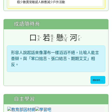
極少數異常敏感人群應減少戶外活動
成語隨時背
口
若
懸
河
ㄖ
ㄒ
ㄎ
ㄏ
ˇ
ˋ
ˊ
ˊ
ㄨ
ㄩ
ㄡ
ㄜ
ㄛ
ㄢ
形容人說起話來像瀑布一樣滔滔不絕，比喻人能言
善辯。與「笨口拙舌、張口結舌、期期艾艾」相
反。
more...
自主學習