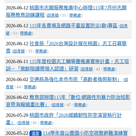
2026-06-12
桃園市志願服務推廣中心辦理115年7月份志願
服務教育訓練課程
(
邱彥毓
/ 51 /
學務處
)
2026-06-12
115年各賣場及網路平臺設置防災(颱)專區
(
邱彥
毓
/ 53 /
學務處
)
2026-06-12
社會局「2026台灣設計展在桃園」志工召募簡
章
(
邱彥毓
/ 33 /
學務處
)
2026-06-11
115年度校園志工輔導團推廣實施計畫，志工培
訓－「樂齡陪讀帶領人認證」研習
(
邱彥毓
/ 42 /
學務處
)
2026-06-02
交通局為強化本市市民「高齡者換照新制」
(
邱
彥毓
/ 64 /
學務處
)
2026-06-02
教育部辦理115年「數位/網路性別暴力防治短影
音暨海報繪畫比賽」
(
邱彥毓
/ 47 /
學務處
)
2026-05-29
桃園市政府「2026城鎮韌性防空演習執行計
畫」
(
邱彥毓
/ 81 /
學務處
)
2026-05-22
114學年度山豐國小防空疏散避難演練實
重要