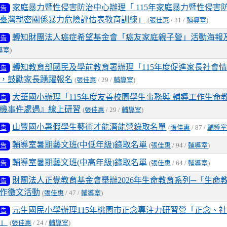
家庭暴力暨性侵害防治中心辦理「 115年家庭暴力暨性侵害
公告
臺灣親密關係暴力危險評估表教育訓練」
(
張佳惠
/ 31 /
輔導室
)
轉知財團法人癌症希望基金會「癌友家庭親子營」活動海報
公告
導室
)
轉知教育部國民及學前教育署辦理「115年度促進家長社會
公告
，鼓勵家長踴躍報名
(
張佳惠
/ 29 /
輔導室
)
大華國小辦理「115年度友善校園學生事務與 輔導工作生命
公告
機事件處遇』線上研習
(
張佳惠
/ 29 /
輔導室
)
山豐國小暑假學生藝術才能潛能營錄取名單
公告
(
張佳惠
/ 87 /
輔導
輔導室暑期藝文班(中低年級)錄取名單
公告
(
張佳惠
/ 94 /
輔導室
)
輔導室暑期藝文班(中高年級)錄取名單
公告
(
張佳惠
/ 64 /
輔導室
)
財團法人正覺教育基金會舉辦2026年生命教育系列─「生命
公告
作徵文活動
(
張佳惠
/ 47 /
輔導室
)
元生國民小學辦理115年桃園市正念專注力研習營「正念、
公告
」
(
張佳惠
/ 24 /
輔導室
)