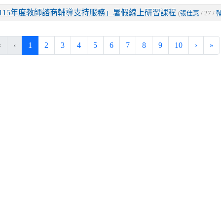
115年度教師諮商輔導支持服務」暑假線上研習課程
(
張佳惠
/ 27 /
(current)
«
‹
1
2
3
4
5
6
7
8
9
10
›
»