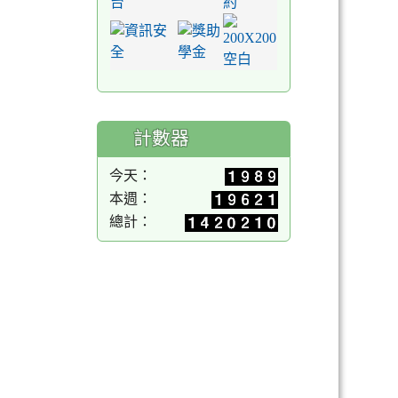
計數器
今天：
本週：
總計：