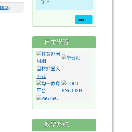
字。
輔導室
)
more...
自主學習
因材網登入
方式
教學系統