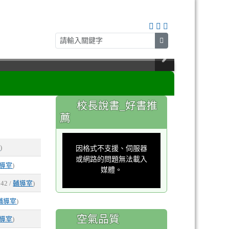
search
:::
校長說書_好書推
薦
This
is
a
室
)
因格式不支援、伺服器
modal
window.
或網路的問題無法載入
導室
)
媒體。
 42 /
輔導室
)
輔導室
)
空氣品質
導室
)