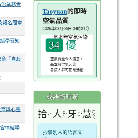
防治業務責
的即時
Taoyuan
空氣品質
及報名簡章
2026年08月06日 04時21分
優
情緒學習知
34
教育『自殺
空氣質量令人滿意，
基本無空氣污染
各類人群可正常活動
室
)
成語隨時背
教育與心靈
拾
人
牙
慧
ㄏ
ㄖ
ㄧ
ㄕ
ˊ
ˊ
ˊ
ˋ
ㄨ
ㄣ
ㄚ
ㄟ
社會情緒學
抄襲別人的語言文