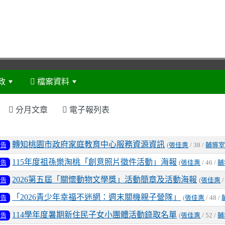
政
檔案資料
:::
分月文章
電子報列表
表
轉知桃園市政府家庭教育中心服務資源資訊
公告
(
張佳惠
/ 38 /
輔導
115年度祖孫樂淘桃「創意照片徵件活動」海報
公告
(
張佳惠
/ 46 /
輔
2026第五屆「關懷動物文學獎」活動簡章及活動海報
公告
(
張佳惠
/
「2026青少年幸福不迷網：週末關機親子營隊」
公告
(
張佳惠
/ 48 /
114學年度暑期新住民子女小團體活動錄取名單
公告
(
張佳惠
/ 52 /
輔