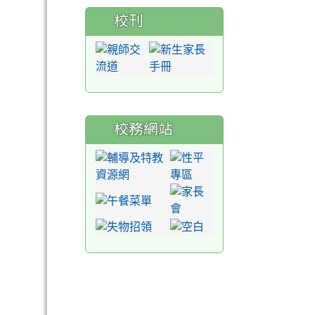
校刊
校務網站