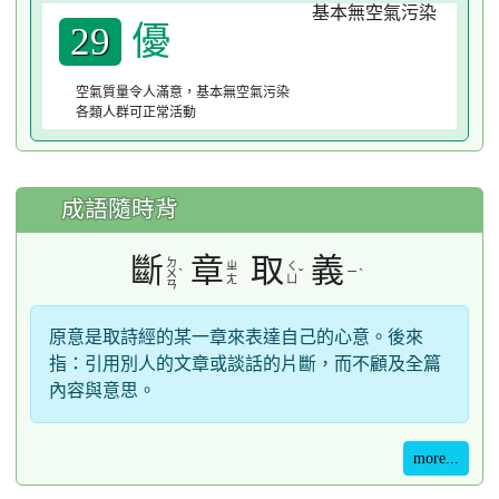
優
29
空氣質量令人滿意，基本無空氣污染
各類人群可正常活動
成語隨時背
斷
章
取
義
ㄉ
ㄓ
ㄑ
ˋ
ˇ
ㄧ
ˋ
ㄨ
ㄤ
ㄩ
ㄢ
原意是取詩經的某一章來表達自己的心意。後來
指：引用別人的文章或談話的片斷，而不顧及全篇
內容與意思。
more...