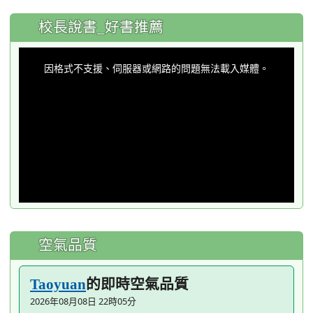
:::
校長說書_好書推薦
This
is
a
因格式不支援、伺服器或網路的問題無法載入媒體。
modal
window.
空氣品質
的即時空氣品質
Taoyuan
2026年08月08日 22時05分