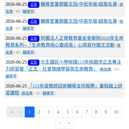
2026-06-25
輔導室暑期藝文班(中低年級)錄取名單
公告
(
張
佳惠
/ 94 /
輔導室
)
2026-06-25
輔導室暑期藝文班(中高年級)錄取名單
公告
(
張
佳惠
/ 65 /
輔導室
)
2026-06-25
財團法人正覺教育基金會舉辦2026年生命
公告
教育系列─「生命教育與心靈成長」心得寫作徵文活動
(
張
佳惠
/ 49 /
輔導室
)
2026-06-25
元生國民小學辦理115年桃園市正念專注
公告
力研習營「正念、社會情緒學習與生命教育」
(
張佳惠
/ 24 /
輔導室
)
2026-06-25
「115年度教師諮商輔導支持服務」暑假線上研
習課程
(
張佳惠
/ 28 /
輔導室
)
(current)
«
‹
1
2
3
4
5
6
7
8
9
10
›
»