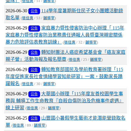
營隊」
(
張佳惠
/ 51 /
輔導室
)
2026-06-30
114學年度暑期新住民子女小團體活動錄
公告
取名單
(
張佳惠
/ 53 /
輔導室
)
2026-06-29
家庭暴力暨性侵害防治中心辦理「 115年
公告
家庭暴力暨性侵害防治業務責任通報人員暨臺灣親密關係
暴力危險評估表教育訓練」
(
張佳惠
/ 32 /
輔導室
)
2026-06-29
轉知財團法人癌症希望基金會「癌友家庭
公告
親子營」活動海報及報名簡章
(
張佳惠
/ 25 /
輔導室
)
2026-06-29
轉知教育部國民及學前教育署辦理「115
公告
年度促進家長社會情緒學習知能研習」一案，鼓勵家長踴
躍報名
(
張佳惠
/ 30 /
輔導室
)
2026-06-29
大華國小辦理「115年度友善校園學生事
公告
務與 輔導工作生命教育『自殺自傷防治及危機事件處遇』
線上研習
(
張佳惠
/ 29 /
輔導室
)
2026-06-25
山豐國小暑假學生藝術才能潛能營錄取名
公告
單
(
張佳惠
/ 89 /
輔導室
)