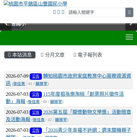
sea
山豐國小
山豐國小
山豐國小
山豐國小
T
:::
本站消息
分月文章
電子報列表
文章列表
2026-07-09
轉知桃園市政府家庭教育中心服務資源資
公告
訊
(
張佳惠
/ 41 /
輔導室
)
2026-07-03
115年度祖孫樂淘桃「創意照片徵件活
公告
動」海報
(
張佳惠
/ 48 /
輔導室
)
2026-07-03
2026第五屆「關懷動物文學獎」活動簡章
公告
及活動海報
(
張佳惠
/ 42 /
輔導室
)
2026-07-03
「2026青少年幸福不迷網：週末關機親子
公告