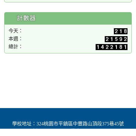
計數器
今天：
本週：
總計：
學校地址：324桃園市平鎮區中豐路山頂段375巷45號
| 電話：(03)4691784 | 傳真：(03)4692060