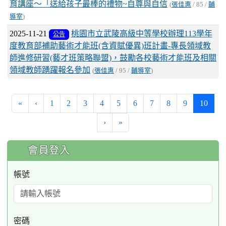
育講座～「送給孩子最棒的禮物~自尊與自信
(
張佳惠
/ 85 /
輔
導室
)
2025-11-21
桃園市立武陵高級中等學校辦理113學年
公告
度教育部補助藝術才能班(含資賦優異)班計畫-專長領域教
師進修研習(藝才班策略聯盟)，鼓勵各校藝術才能班及相關
領域教師踴躍報名參加
(
張佳惠
/ 95 /
輔導室
)
(curre
«
‹
1
2
3
4
5
6
7
8
9
10
›
»
:::
會員登入
帳號
密碼