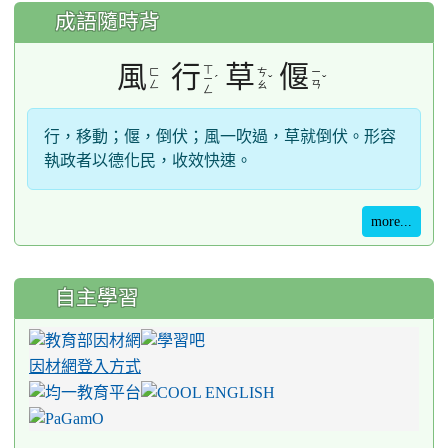
成語隨時背
風
行
草
偃
ㄒ
ㄈ
ㄘ
ㄧ
ˊ
ˇ
ˇ
ㄧ
ㄥ
ㄠ
ㄢ
ㄥ
行，移動；偃，倒伏；風一吹過，草就倒伏。形容
執政者以德化民，收效快速。
more...
自主學習
因材網登入方式