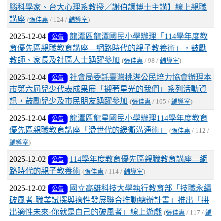
腦科學家、台大心理系教授／謝伯讓博士主講】線上親職
講座
(
張佳惠
/ 124 /
輔導室
)
2025-12-04
龍潭區龍潭國民小學辦理「114學年度教
公告
育優先區親職教育講座—網路時代的親子教養術」，鼓勵
教師、家長及社區人士踴躍參加
(
張佳惠
/ 98 /
輔導室
)
2025-12-04
社會局委託臺灣桃湛公民培力協會辦理本
公告
市第六屆兒少代表成果展「襯著星光的我們」系列活動資
訊，鼓勵兒少及市民朋友踴躍參加
(
張佳惠
/ 105 /
輔導室
)
2025-12-04
龍潭區龍星國民小學辦理114學年度教育
公告
優先區親職教育講座「滑世代的緩衝溝通術」
(
張佳惠
/ 112 /
輔導室
)
2025-12-02
114學年度教育優先區親職教育講座—網
公告
路時代的親子教養術
(
張佳惠
/ 114 /
輔導室
)
2025-12-02
國立高雄科技大學執行教育部「技職永續
公告
破風者-職業試探與適性發展聯合推動總辦計畫」推出「拼
出適性未來-你就是自己的破風者」線上遊戲
(
張佳惠
/ 117 /
輔