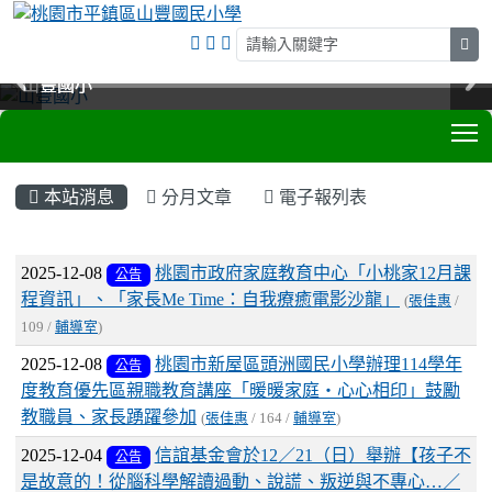
sea
山豐國小
山豐國小
山豐國小
山豐國小
T
:::
本站消息
分月文章
電子報列表
文章列表
2025-12-08
桃園市政府家庭教育中心「小桃家12月課
公告
程資訊」、「家長Me Time：自我療癒電影沙龍」
(
張佳惠
/
109 /
輔導室
)
2025-12-08
桃園市新屋區頭洲國民小學辦理114學年
公告
度教育優先區親職教育講座「暖暖家庭‧心心相印」鼓勵
教職員、家長踴躍參加
(
張佳惠
/ 164 /
輔導室
)
2025-12-04
信誼基金會於12／21（日）舉辦【孩子不
公告
是故意的！從腦科學解讀過動、說謊、叛逆與不專心…／