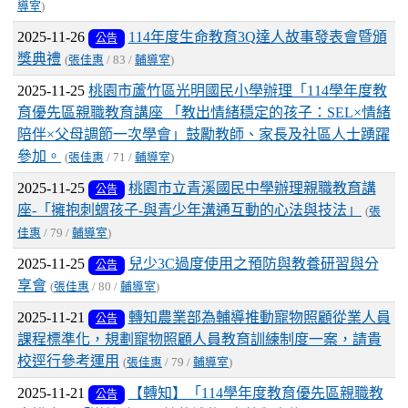
導室
)
2025-11-26
114年度生命教育3Q達人故事發表會暨頒
公告
獎典禮
(
張佳惠
/ 83 /
輔導室
)
2025-11-25
桃園市蘆竹區光明國民小學辦理「114學年度教
育優先區親職教育講座 「教出情緒穩定的孩子：SEL×情緒
陪伴×父母調節一次學會」鼓勵教師、家長及社區人士踴躍
參加。
(
張佳惠
/ 71 /
輔導室
)
2025-11-25
桃園市立青溪國民中學辦理親職教育講
公告
座-「擁抱刺蝟孩子-與青少年溝通互動的心法與技法」
(
張
佳惠
/ 79 /
輔導室
)
2025-11-25
兒少3C過度使用之預防與教養研習與分
公告
享會
(
張佳惠
/ 80 /
輔導室
)
2025-11-21
轉知農業部為輔導推動寵物照顧從業人員
公告
課程標準化，規劃寵物照顧人員教育訓練制度一案，請貴
校逕行參考運用
(
張佳惠
/ 79 /
輔導室
)
2025-11-21
【轉知】「114學年度教育優先區親職教
公告