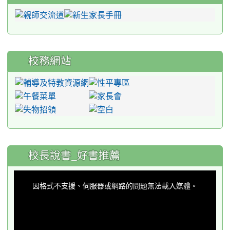
校務網站
:::
校長說書_好書推薦
This
is
a
因格式不支援、伺服器或網路的問題無法載入媒體。
modal
window.