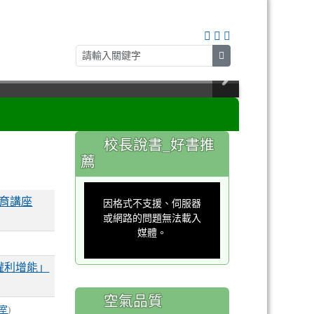
search
:::
校長說書_好書推
薦
This
is
教育講座
a
因格式不支援、伺服器
modal
window.
或網路的問題無法載入
媒體。
權利增能」
空氣品質
室
)