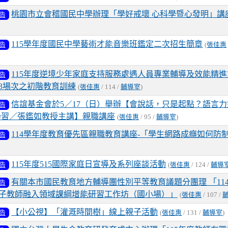
桃園市立會稽國民中學辦理「學好戒壞 心科學暨心發明」講
告
115學年度國民中學藝術才能音樂班鑑定二次招生簡章
告
(
張佳惠
115年度逆境少年家庭支持服務處遇人員專業輔導及效能精
告
3場次之初階教育訓練
(
張佳惠
/ 114 /
輔導室
)
信誼基金會於5／17（日）舉辦【會說話，只是起點？語言
告
與學習／張鑑如教授主講】親職講座
(
張佳惠
/ 95 /
輔導室
)
114學年度教育優先區親職教育講座-「學生網路成癮如何防
告
115年度515國際家庭日宣導及系列座談活動
告
(
張佳惠
/ 124 /
輔導
有關本市國民教育地方輔導團性別平等教育議題分團理 「11
告
子教師融入領域課綱增能研習工作坊（國小場）」
(
張佳惠
/ 107 /
【小公視】「灌溉時間樹」線上親子活動
告
(
張佳惠
/ 131 /
輔導室
)