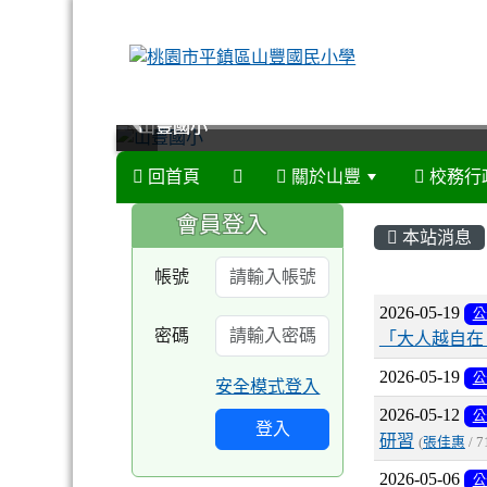
山豐國小
山豐國小
山豐國小
山豐國小
回首頁
關於山豐
校務行
:::
:::
會員登入
本站消息
帳號
文章列
2026-05-19
公
密碼
「大人越自在
2026-05-19
公
安全模式登入
2026-05-12
公
登入
研習
(
張佳惠
/ 7
2026-05-06
公