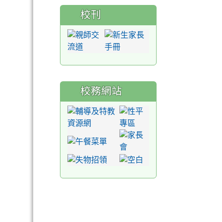
校刊
校務網站