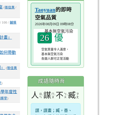
座
(
張佳惠
/
的即時
Taoyuan
空氣品質
/ 100 /
輔導
2026年08月09日 09時08分
優
26
進計畫」
空氣質量令人滿意，
力如何帶動
基本無空氣污染
各類人群可正常活動
制」
(
張佳惠
成語隨時背
室
)
4學年度性
人
謀
不
臧
ㄖ
ㄇ
ㄅ
ㄗ
ˊ
ˊ
ˋ
ㄣ
ㄡ
ㄨ
ㄤ
輔導室
)
謀，謀畫；臧，善、