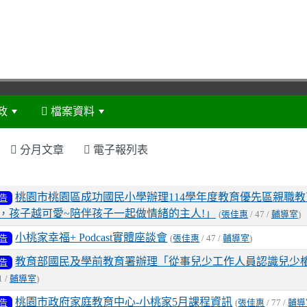
政
檔案資料
:::
分月文章
電子報列表
表
桃園市桃園區成功國民小學辦理114學年度教育優先區親職
告
，孩子越可愛~陪伴孩子一起做情緒的主人!」
(
張佳惠
/ 47 /
輔導室
)
小桃家幸福+ Podcast實體座談會
告
(
張佳惠
/ 47 /
輔導室
)
教育部國民及學前教育署辦理「從事兒少工作人員認識兒少
告
1 /
輔導室
)
桃園市政府家庭教育中心-小桃家5月課程資訊
告
(
張佳惠
/ 77 /
輔導