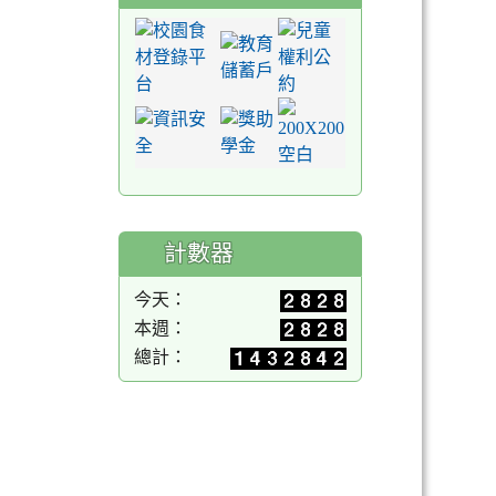
計數器
今天：
本週：
總計：