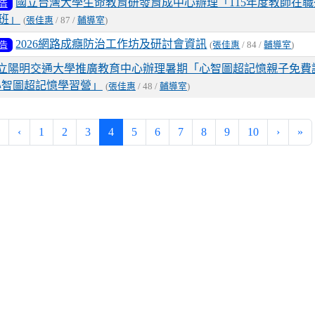
國立台灣大學生命教育研發育成中心辦理「115年度教師在
告
班」
(
張佳惠
/ 87 /
輔導室
)
2026網路成癮防治工作坊及研討會資訊
告
(
張佳惠
/ 84 /
輔導室
)
立陽明交通大學推廣教育中心辦理暑期「心智圖超記憶親子免費
-心智圖超記憶學習營」
(
張佳惠
/ 48 /
輔導室
)
(current)
‹
1
2
3
4
5
6
7
8
9
10
›
»