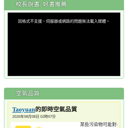
:::
校長說書_好書推薦
This
is
a
因格式不支援、伺服器或網路的問題無法載入媒體。
modal
window.
空氣品質
的即時空氣品質
Taoyuan
2026年08月08日 02時07分