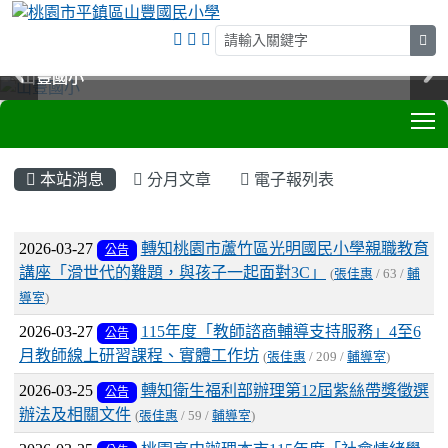
sea
山豐國小
山豐國小
山豐國小
山豐國小
T
:::
本站消息
分月文章
電子報列表
文章列表
2026-03-27
轉知桃園市蘆竹區光明國民小學親職教育
公告
講座「滑世代的難題，與孩子一起面對3C」
(
張佳惠
/ 63 /
輔
導室
)
2026-03-27
115年度「教師諮商輔導支持服務」4至6
公告
月教師線上研習課程、實體工作坊
(
張佳惠
/ 209 /
輔導室
)
2026-03-25
轉知衛生福利部辦理第12屆紫絲帶獎徵選
公告
辦法及相關文件
(
張佳惠
/ 59 /
輔導室
)