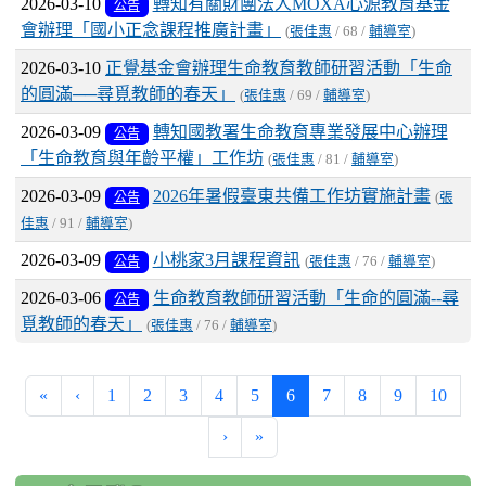
2026-03-10
轉知有關財團法人MOXA心源教育基金
公告
會辦理「國小正念課程推廣計畫」
(
張佳惠
/ 68 /
輔導室
)
2026-03-10
正覺基金會辦理生命教育教師研習活動「生命
的圓滿──尋覓教師的春天」
(
張佳惠
/ 69 /
輔導室
)
2026-03-09
轉知國教署生命教育專業發展中心辦理
公告
「生命教育與年齡平權」工作坊
(
張佳惠
/ 81 /
輔導室
)
2026-03-09
2026年暑假臺東共備工作坊實施計畫
公告
(
張
佳惠
/ 91 /
輔導室
)
2026-03-09
小桃家3月課程資訊
公告
(
張佳惠
/ 76 /
輔導室
)
2026-03-06
生命教育教師研習活動「生命的圓滿--尋
公告
覓教師的春天」
(
張佳惠
/ 76 /
輔導室
)
(current)
«
‹
1
2
3
4
5
6
7
8
9
10
›
»
:::