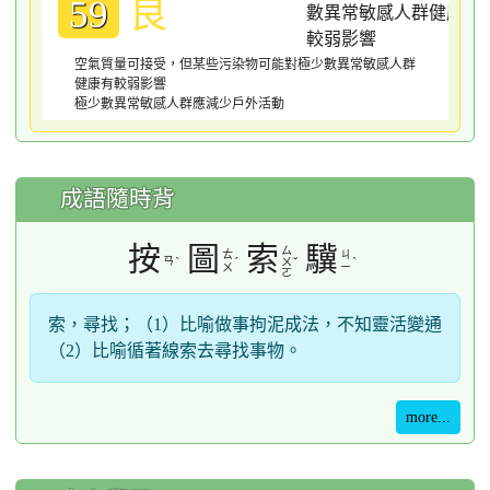
良
59
空氣質量可接受，但某些污染物可能對極少數異常敏感人群
健康有較弱影響
極少數異常敏感人群應減少戶外活動
成語隨時背
按
圖
索
驥
ㄙ
ㄊ
ㄐ
ㄢ
ˋ
ˊ
ˇ
ˋ
ㄨ
ㄨ
ㄧ
ㄛ
索，尋找；（1）比喻做事拘泥成法，不知靈活變通
（2）比喻循著線索去尋找事物。
more...