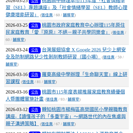
2026-03-25
桃園高中辦理本市115年度「社會情緒學
公告
習（SEL）專題講座」及「社會情緒學習（SEL）教師心理
健康增能研習」
(
張佳惠
/ 60 /
輔導室
)
2026-03-25
桃園市政府家庭教育中心辦理115年原住
公告
民家庭教育「愛『原原』不絕－親子共學同樂會」
(
張佳惠
/
60 /
輔導室
)
2026-03-24
台灣展翅協會 X Google 2026 兒少上網安
公告
全及防制網路兒少性剝削教師研習（國小場）
(
張佳惠
/ 59 /
輔導室
)
2026-03-16
羅東高級中學辦理「生命聊天室」線上研
公告
習課程
(
張佳惠
/ 81 /
輔導室
)
2026-03-16
桃園市115年度表揚推展家庭教育績優個
公告
人暨團體實施計畫
(
張佳惠
/ 93 /
輔導室
)
2026-03-12
轉知桃園市楊梅區高榮國民小學親職教育
公告
講座-【讀懂孩子的「多重宇宙」～網路世代的內在焦慮與
親子溝通策略】
(
張佳惠
/ 67 /
輔導室
)