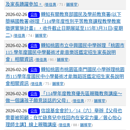
及家長踴躍參加。
(
張佳惠
/ 71 /
輔導室
)
2026-02-26
轉知有關教育部國民及學前教育署(以下
公告
簡稱國教署)辦理「114學年度性別平等教育課程教學教案
徵選實施計畫」，收件截止日期展延至115年3月31日(星期
二)
(
張佳惠
/ 74 /
輔導室
)
2026-02-26
轉知桃園市立中興國民中學辦理「桃園市
公告
115 學年度國民中學藝術才能音樂班鑑定招生家長說明
會」相關資訊
(
張佳惠
/ 91 /
輔導室
)
2026-02-26
轉知桃園市桃園區南門國民小學辦理桃園
公告
市115學年度國民中小學藝術才能舞蹈班鑑定招生家長說明
會相關資訊
(
張佳惠
/ 75 /
輔導室
)
2026-02-26
「114學年度教育優先區親職教育講座～
公告
做一個讓孩子願意談話的父母」
(
張佳惠
/ 77 /
輔導室
)
2026-02-26
信誼基金會於3／14（六）舉辦【父母也
公告
需要被照顧：在忙碌育兒中找回內在安定力量／曾心怡心
理師主講】線上親職講座
(
張佳惠
/ 88 /
輔導室
)