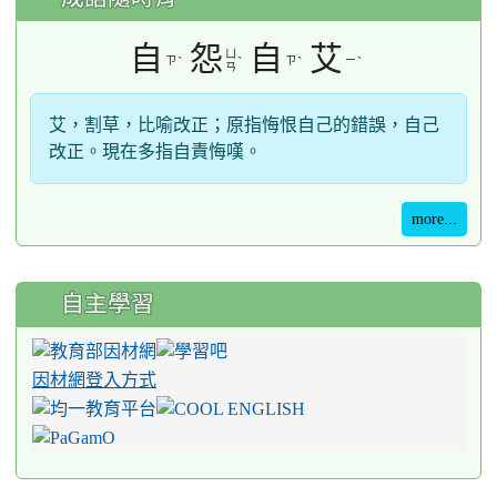
自
怨
自
艾
ㄩ
ㄗ
ˋ
ˋ
ㄗ
ˋ
ㄧ
ˋ
ㄢ
艾，割草，比喻改正；原指悔恨自己的錯誤，自己
改正。現在多指自責悔嘆。
more...
自主學習
因材網登入方式