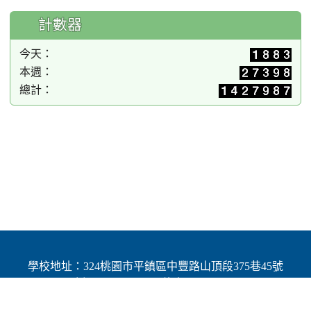
計數器
今天：
本週：
總計：
學校地址：324桃園市平鎮區中豐路山頂段375巷45號
| 電話：(03)4691784 | 傳真：(03)4692060
Add：No.45, Lane 375, Shanding Sec., Jhongfeng Rd.,