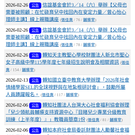
2026-02-26
信誼基金會於3／14（六）舉辦【父母也
公告
需要被照顧：在忙碌育兒中找回內在安定力量／曾心怡心
理師主講】線上親職講座
(
張佳惠
/ 76 /
輔導室
)
2026-02-26
信誼基金會於3／14（六）舉辦【父母也
公告
需要被照顧：在忙碌育兒中找回內在安定力量／曾心怡心
理師主講】線上親職講座
(
張佳惠
/ 78 /
輔導室
)
2026-02-26
轉知天主教聖心學校財團法人新北市聖心
公告
女子高級中學115學年度七年級招生說明會及相關資訊
(
張佳
惠
/ 154 /
輔導室
)
2026-02-13
轉知國立臺中教育大學辦理「2026年社會
公告
情緒學習SEL的全球視野與在地紮根研討會」，鼓勵所屬
人員踴躍報名。
(
張佳惠
/ 117 /
輔導室
)
2026-02-06
轉知社團法人台灣大心社會福利協會辦理
公告
「兒少領航員輔導支持資源中心『目睹兒少專業分級教育
訓練（上半年度）』」教職員簡章1份
(
張佳惠
/ 81 /
輔導室
)
2026-02-06
轉知本府社會局委託財團法人勵馨社會福
公告