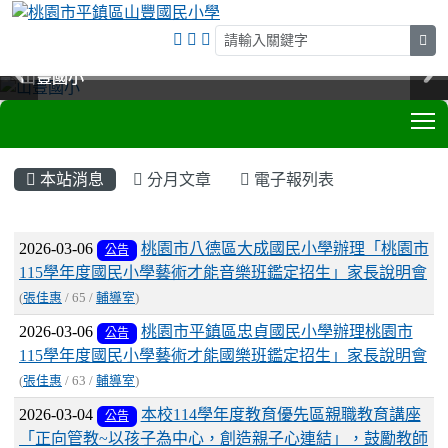
sea
山豐國小
山豐國小
山豐國小
山豐國小
T
:::
本站消息
分月文章
電子報列表
文章列表
2026-03-06
桃園市八德區大成國民小學辦理「桃園市
公告
115學年度國民小學藝術才能音樂班鑑定招生」家長說明會
(
張佳惠
/ 65 /
輔導室
)
2026-03-06
桃園市平鎮區忠貞國民小學辦理桃園市
公告
115學年度國民小學藝術才能國樂班鑑定招生」家長說明會
(
張佳惠
/ 63 /
輔導室
)
2026-03-04
本校114學年度教育優先區親職教育講座
公告
「正向管教~以孩子為中心，創造親子心連結」，鼓勵教師