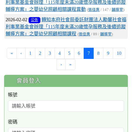
利事業基金會辦理「115年度未滿20歲懷孕服務及後續追蹤
輔導方案」之嬰幼兒照顧相關課程異動
(
張佳惠
/ 147 /
輔導室
)
2026-02-02
轉知本府社會局委託財團法人勵馨社會福
公告
利事業基金會辦理「115年度未滿20歲懷孕服務及後續追蹤
輔導方案」之嬰幼兒照顧相關課程
(
張佳惠
/ 89 /
輔導室
)
(current)
«
‹
1
2
3
4
5
6
7
8
9
10
›
»
:::
會員登入
帳號
密碼