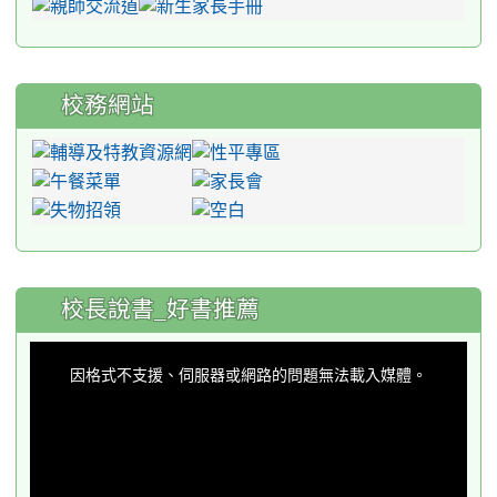
校務網站
:::
校長說書_好書推薦
This
is
a
因格式不支援、伺服器或網路的問題無法載入媒體。
modal
window.