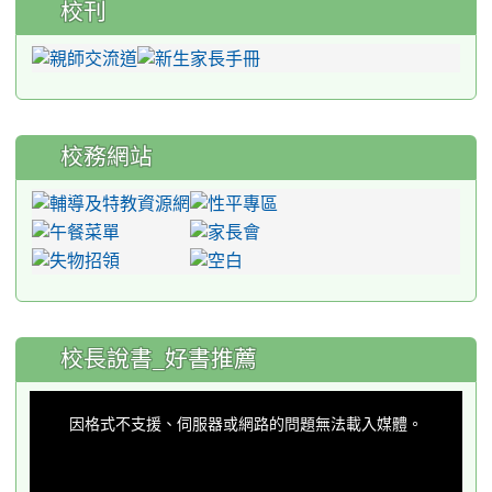
校刊
校務網站
:::
校長說書_好書推薦
This
is
a
因格式不支援、伺服器或網路的問題無法載入媒體。
modal
window.