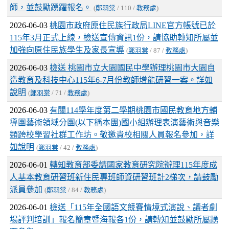
師，並鼓勵踴躍報名。
(
鄭羽棠
/ 110 /
教務處
)
2026-06-03
桃園市政府原住民族行政局LINE官方帳號已於
115年3月正式上線，檢送宣傳資訊1份，請協助轉知所屬並
加強向原住民族學生及家長宣導
(
鄭羽棠
/ 87 /
教務處
)
2026-06-03
檢送 桃園市立大園國民中學辦理桃園市大園自
造教育及科技中心115年6-7月份教師增能研習一案。詳如
說明
(
鄭羽棠
/ 71 /
教務處
)
2026-06-03
有關114學年度第二學期桃園市國民教育地方輔
導團藝術領域分團(以下稱本團)國小組辦理表演藝術與音樂
類跨校學習社群工作坊。敬邀貴校相關人員報名參加，詳
如說明
(
鄭羽棠
/ 42 /
教務處
)
2026-06-01
轉知教育部委請國家教育研究院辦理115年度成
人基本教育研習班新住民專班師資研習班計2梯次，請鼓勵
派員參加
(
鄭羽棠
/ 84 /
教務處
)
2026-06-01
檢送「115年全國語文競賽情境式演說、讀者劇
場評判培訓」報名簡章暨海報各1份，請轉知並鼓勵所屬踴