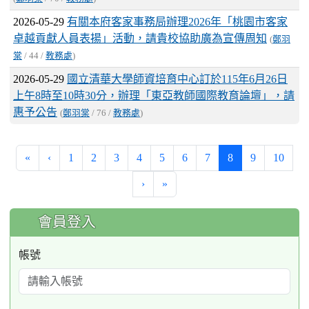
2026-05-29
有關本府客家事務局辦理2026年「桃園市客家
卓越貢獻人員表揚」活動，請貴校協助廣為宣傳周知
(
鄭羽
棠
/ 44 /
教務處
)
2026-05-29
國立清華大學師資培育中心訂於115年6月26日
上午8時至10時30分，辦理「東亞教師國際教育論壇」，請
惠予公告
(
鄭羽棠
/ 76 /
教務處
)
(current)
«
‹
1
2
3
4
5
6
7
8
9
10
›
»
:::
會員登入
帳號