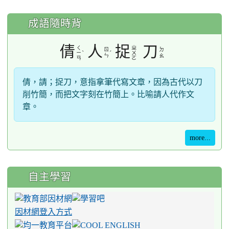
成語隨時背
倩
人
捉
刀
ㄑ
ㄓ
ㄖ
ㄉ
ˋ
ˊ
ㄧ
ㄨ
ㄣ
ㄠ
ㄢ
ㄛ
倩，請；捉刀，意指拿筆代寫文章，因為古代以刀
削竹簡，而把文字刻在竹簡上。比喻請人代作文
章。
more...
自主學習
因材網登入方式