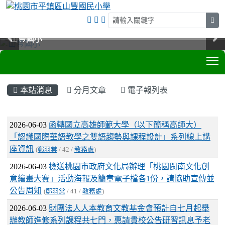
sea
山豐國小
山豐國小
山豐國小
山豐國小
T
:::
本站消息
分月文章
電子報列表
文章列表
2026-06-03
函轉國立高雄師範大學（以下簡稱高師大）
「認識國際華語教學之雙語趨勢與課程設計」系列線上講
座資訊
(
鄭羽棠
/ 42 /
教務處
)
2026-06-03
檢送桃園市政府文化局辦理「桃園閩南文化創
意繪畫大賽」活動海報及簡章電子檔各1份，請協助宣傳並
公告周知
(
鄭羽棠
/ 41 /
教務處
)
2026-06-03
財團法人人本教育文教基金會預計自七月起舉
辦教師進修系列課程共七門，惠請貴校公告研習訊息予老