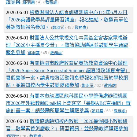
躍參與
(
鄭羽棠
/ 41 /
教務處
)
2026-06-01
檢發財團法人語言訓練測驗中心115年6月22日
「2026英語教學與評量研習講座」報名連結，敬邀貴單位
英語教師報名參加。
(
鄭羽棠
/ 49 /
教務處
)
2026-06-01
財團法人公共電視文化事業基金會客家電視辦
理「2026小主播夏令營」，敬請協助轉達並鼓勵學生踴躍
報名參加
(
鄭羽棠
/ 45 /
教務處
)
2026-06-01
有關桃園市政府教育局英語教育資源中心辦理
「2026 Super Smart Successful Summer 超夏特攻隊夏令營」
暑假營隊一案，請貴校將活動訊息暨報名網址置於學校網
站，並轉知校內學生鼓勵踴躍參加
(
鄭羽棠
/ 62 /
教務處
)
2026-06-01
有關本市龍潭區龍科國民小學籌備處辦理桃園
市2026年外籍教師E-talk線上會客室「暑期ABC直播間」實
施計畫一案，請鼓勵所屬學生踴躍參與
(
鄭羽棠
/ 63 /
教務處
)
2026-06-01
敬請協助轉知校內教師「2026暑假國小教師研
習—數學素養怎麼教？」研習資訊，並鼓勵教師踴躍參加
(
鄭羽棠
/ 70 /
教務處
)