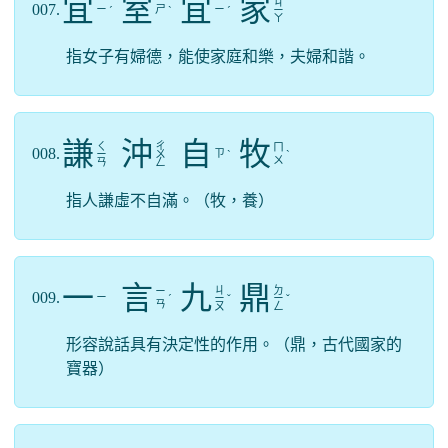
宜
室
宜
家
ㄐ
007.
ㄧ
ㄕ
ㄧ
ˊ
ˋ
ˊ
ㄧ
ㄚ
指女子有婦德，能使家庭和樂，夫婦和諧。
謙
沖
自
牧
ㄑ
ㄔ
ㄇ
008.
ㄗ
ㄧ
ㄨ
ˋ
ˋ
ㄨ
ㄢ
ㄥ
指人謙虛不自滿。（牧，養）
一
言
九
鼎
ㄐ
ㄉ
ㄧ
009.
ㄧ
ˊ
ㄧ
ˇ
ㄧ
ˇ
ㄢ
ㄡ
ㄥ
形容說話具有決定性的作用。（鼎，古代國家的
寶器）