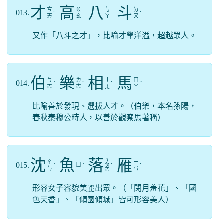
才
高
八
斗
ㄘ
ㄍ
ㄅ
ㄉ
013.
ˊ
ˇ
ㄞ
ㄠ
ㄚ
ㄡ
又作「八斗之才」，比喻才學洋溢，超越眾人。
伯
樂
相
馬
ㄒ
ㄅ
ㄌ
ㄇ
014.
ˊ
ˋ
ㄧ
ˋ
ˇ
ㄛ
ㄜ
ㄚ
ㄤ
比喻善於發現、選拔人才。（伯樂，本名孫陽，
春秋秦穆公時人，以善於觀察馬著稱）
沈
魚
落
雁
ㄌ
ㄔ
ㄧ
015.
ㄩ
ˊ
ˊ
ㄨ
ˋ
ˋ
ㄣ
ㄢ
ㄛ
形容女子容貌美麗出眾。（「閉月羞花」、「國
色天香」、「傾國傾城」皆可形容美人）