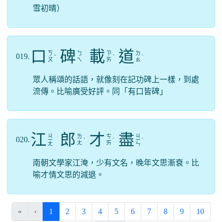
雪初晴）
口
碑
載
道
ㄎ
ㄅ
ㄗ
ㄉ
019.
ˇ
ˋ
ˋ
ㄡ
ㄟ
ㄞ
ㄠ
眾人稱頌的話語，就像刻在記功碑上一樣，到處
流傳。比喻廣受好評。同「有口皆碑」
江
郎
才
盡
ㄐ
ㄐ
ㄌ
ㄘ
020.
ㄧ
ˊ
ˊ
ㄧ
ˋ
ㄤ
ㄞ
ㄤ
ㄣ
南朝文學家江淹，少有文名，晚年文思漸衰。比
喻才情文思的減退。
(current)
«
‹
1
2
3
4
5
6
7
8
9
10