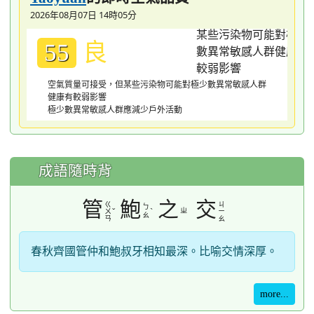
2026年08月07日 14時05分
良
55
空氣質量可接受，但某些污染物可能對極少數異常敏感人群
健康有較弱影響
極少數異常敏感人群應減少戶外活動
成語隨時背
管
鮑
之
交
ㄍ
ㄐ
ㄅ
ˇ
ˋ
ㄓ
ㄨ
ㄧ
ㄠ
ㄢ
ㄠ
春秋齊國管仲和鮑叔牙相知最深。比喻交情深厚。
more...