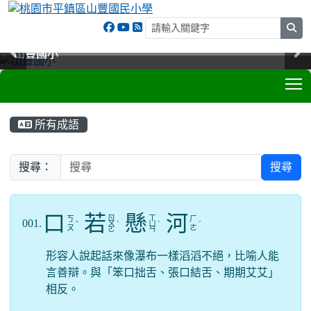
sea
山豐國小
山豐國小
山豐國小
山豐國小
T
:::
所有成語
搜尋：
搜尋
口
若
懸
河
ㄖ
ㄒ
ㄎ
ㄏ
001.
ˇ
ㄨ
ˋ
ㄩ
ˊ
ˊ
ㄡ
ㄜ
ㄛ
ㄢ
形容人說起話來像瀑布一樣滔滔不絕，比喻人能
言善辯。與「笨口拙舌、張口結舌、期期艾艾」
相反。