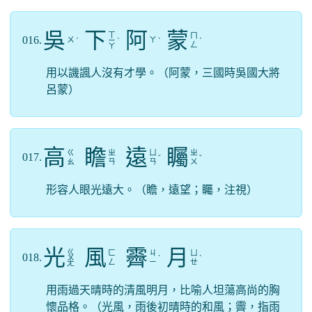
吳
下
阿
蒙
ㄒ
ㄇ
016.
ㄨ
ㄚ
ˊ
ㄧ
ˋ
ˋ
ˊ
ㄥ
ㄚ
用以譏諷人沒有才學。（阿蒙，三國時吳國大將
呂蒙）
高
瞻
遠
矚
ㄍ
ㄓ
ㄩ
ㄓ
017.
ˇ
ˇ
ㄠ
ㄢ
ㄢ
ㄨ
形容人眼光遠大。（瞻，遠望；矚，注視）
光
風
霽
月
ㄍ
ㄈ
ㄐ
ㄩ
018.
ㄨ
ˋ
ˋ
ㄥ
ㄧ
ㄝ
ㄤ
用雨過天晴時的清風明月，比喻人坦蕩高尚的胸
懷品格。（光風，雨後初晴時的和風；霽，指雨