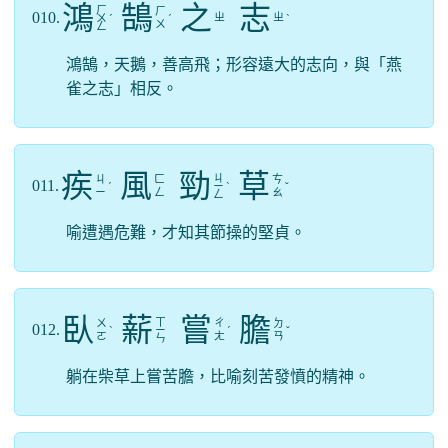
鴻
鵠
之
志
ㄏ
ㄏ
010.
ㄓ
ㄓ
ㄨ
ˊ
ˊ
ˋ
ㄨ
ㄥ
鴻鵠，天鵝，善高飛；形容遠大的志向，與「燕
雀之志」相反。
疾
風
勁
草
ㄐ
ㄐ
ㄈ
ㄘ
011.
ˊ
ㄧ
ˋ
ˇ
ㄧ
ㄥ
ㄠ
ㄥ
喻遭遇危難，才知其節操的堅貞。
臥
薪
嘗
膽
ㄒ
ㄨ
ㄔ
ㄉ
012.
ˋ
ㄧ
ˊ
ˇ
ㄛ
ㄤ
ㄢ
ㄣ
躺在柴草上嘗苦膽，比喻刻苦發憤的精神。