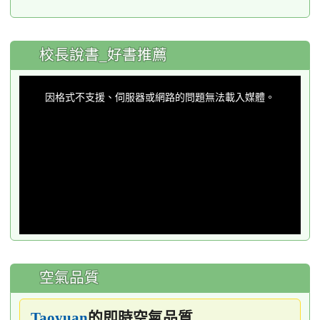
:::
校長說書_好書推薦
This
is
a
因格式不支援、伺服器或網路的問題無法載入媒體。
modal
window.
空氣品質
的即時空氣品質
Taoyuan