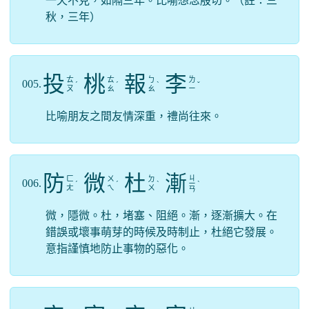
一天不見，如隔三年。比喻想念殷切。（註：三
秋，三年）
投
桃
報
李
ㄊ
ㄊ
ㄅ
ㄌ
005.
ˊ
ˊ
ˋ
ˇ
ㄡ
ㄠ
ㄠ
ㄧ
比喻朋友之間友情深重，禮尚往來。
防
微
杜
漸
ㄐ
ㄈ
ㄨ
ㄉ
006.
ˊ
ˊ
ˋ
ㄧ
ˋ
ㄤ
ㄟ
ㄨ
ㄢ
微，隱微。杜，堵塞、阻絕。漸，逐漸擴大。在
錯誤或壞事萌芽的時候及時制止，杜絕它發展。
意指謹慎地防止事物的惡化。