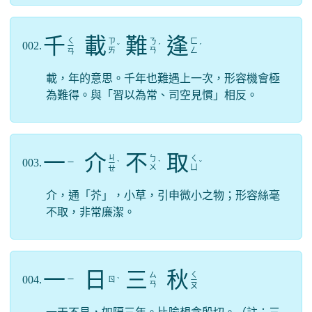
千
載
難
逢
ㄑ
ㄗ
ㄋ
ㄈ
002.
ㄧ
ˇ
ˊ
ˊ
ㄞ
ㄢ
ㄥ
ㄢ
載，年的意思。千年也難遇上一次，形容機會極
為難得。與「習以為常、司空見慣」相反。
一
介
不
取
ㄐ
ㄅ
ㄑ
003.
ㄧ
ㄧ
ˋ
ˋ
ˇ
ㄨ
ㄩ
ㄝ
介，通「芥」，小草，引申微小之物；形容絲毫
不取，非常廉潔。
一
日
三
秋
ㄑ
ㄙ
004.
ㄧ
ㄖ
ˋ
ㄧ
ㄢ
ㄡ