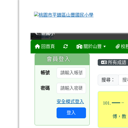
山豐國小
山豐國小
山豐國小
山豐國小
回首頁
關於山豐
校
:::
:::
會員登入
所有成語
帳號
搜尋：
密碼
一
安全模式登入
101.
ㄧ
登入
傅，教