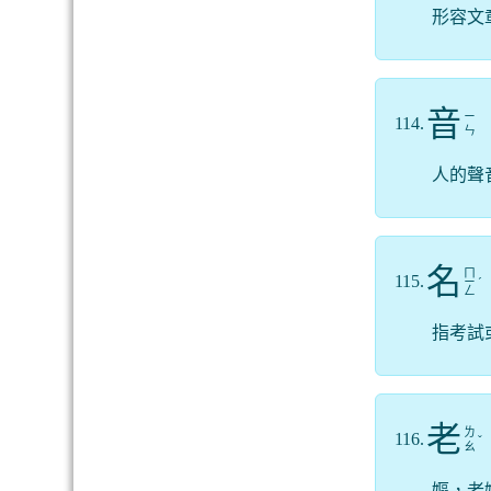
形容文
音
ㄧ
114.
ㄣ
人的聲
名
ㄇ
115.
ㄧ
ˊ
ㄥ
指考試
老
ㄌ
116.
ˇ
ㄠ
嫗，老