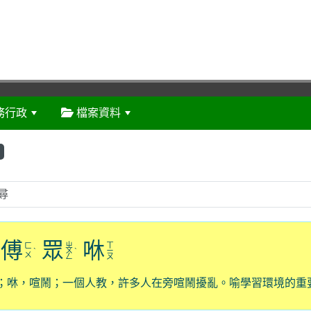
務行政
檔案資料
:::
傅
眾
咻
ㄓ
ㄒ
ㄈ
ˋ
ㄨ
ˋ
ㄧ
ㄨ
ㄥ
ㄡ
；咻，喧鬧；一個人教，許多人在旁喧鬧擾亂。喻學習環境的重