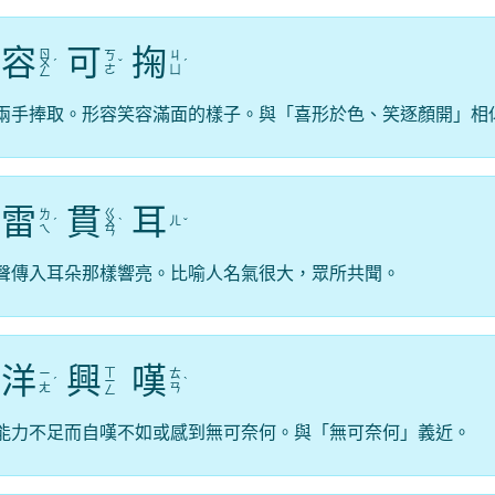
容
可
掬
ㄖ
ㄎ
ㄐ
ㄨ
ˊ
ˇ
ˊ
ㄜ
ㄩ
ㄥ
兩手捧取。形容笑容滿面的樣子。與「喜形於色、笑逐顏開」相
雷
貫
耳
ㄍ
ㄌ
ㄦ
ˊ
ㄨ
ˋ
ˇ
ㄟ
ㄢ
聲傳入耳朵那樣響亮。比喻人名氣很大，眾所共聞。
洋
興
嘆
ㄒ
ㄧ
ㄊ
ˊ
ㄧ
ˋ
ㄤ
ㄢ
ㄥ
能力不足而自嘆不如或感到無可奈何。與「無可奈何」義近。