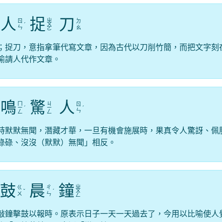
人
捉
刀
ㄓ
ㄖ
ㄉ
ˊ
ㄨ
ㄣ
ㄠ
ㄛ
；捉刀，意指拿筆代寫文章，因為古代以刀削竹簡，而把文字刻
喻請人代作文章。
鳴
驚
人
ㄇ
ㄐ
ㄖ
ㄧ
ˊ
ㄧ
ˊ
ㄣ
ㄥ
ㄥ
時默默無聞，潛藏才華，一旦有機會施展時，果真令人驚訝、佩
碌碌、沒沒（默默）無聞」相反。
鼓
晨
鐘
ㄓ
ㄍ
ㄔ
ˇ
ˊ
ㄨ
ㄨ
ㄣ
ㄥ
敲鐘擊鼓以報時。原表示日子一天一天過去了，今用以比喻使人