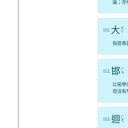
論；亦
大
ㄉ
111.
ˋ
ㄚ
指發表
邯
ㄏ
112.
ˊ
ㄢ
比喻學
但沒有
迴
ㄏ
113.
ㄨ
ˊ
ㄟ