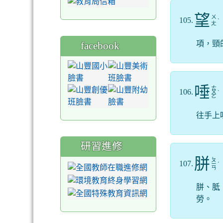
望
ㄨ
105.
ˋ
ㄤ
項，頸
facebook
唾
ㄊ
106.
ㄨ
ˋ
ㄛ
往手上
研習進修
胼
ㄆ
107.
ㄧ
ˊ
ㄢ
胼、胝
勞。