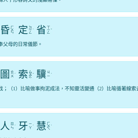
昏
定
省
ㄏ
ㄉ
ㄒ
ㄨ
ㄧ
ˋ
ㄧ
ˇ
ㄣ
ㄥ
ㄥ
奉父母的日常儀節。
圖
索
驥
ㄙ
ㄊ
ㄐ
ˊ
ㄨ
ˇ
ˋ
ㄨ
ㄧ
ㄛ
找；（1）比喻做事拘泥成法，不知靈活變通（2）比喻循著線索
人
牙
慧
ㄏ
ㄖ
ㄧ
ˊ
ˊ
ㄨ
ˋ
ㄣ
ㄚ
ㄟ