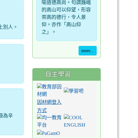
喻道德高尚。句謂巍峨
的高山可以仰望，形容
崇高的德行，令人景
仰。亦作「高山仰
上別人。
之」。
more...
自主學習
因材網登入
方式
極為辛