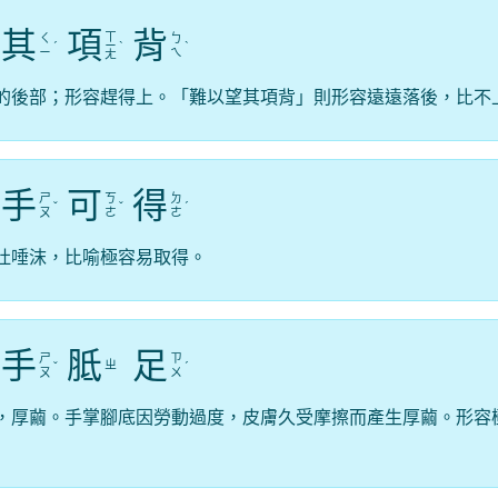
其
項
背
ㄒ
ㄑ
ㄅ
ˊ
ㄧ
ˋ
ˋ
ㄧ
ㄟ
ㄤ
的後部；形容趕得上。「難以望其項背」則形容遠遠落後，比不
手
可
得
ㄕ
ㄎ
ㄉ
ˇ
ˇ
ˊ
ㄡ
ㄜ
ㄜ
吐唾沫，比喻極容易取得。
手
胝
足
ㄕ
ㄗ
ㄓ
ˇ
ˊ
ㄡ
ㄨ
，厚繭。手掌腳底因勞動過度，皮膚久受摩擦而產生厚繭。形容