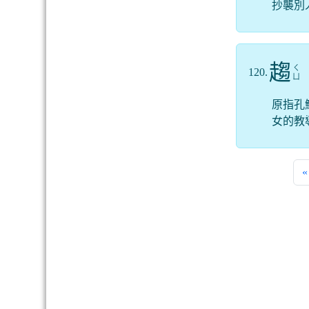
抄襲別
趨
ㄑ
120.
ㄩ
原指孔
女的教
«