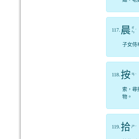
晨
ㄔ
117.
ˊ
ㄣ
子女侍
按
118.
ㄢ
ˋ
索，尋
物。
拾
119.
ㄕ
ˊ