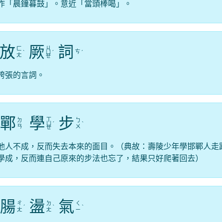
作「晨鐘暮鼓」。意近「當頭棒喝」。
放
厥
詞
ㄐ
ㄈ
ㄘ
ˋ
ㄩ
ˊ
ˊ
ㄤ
ㄝ
誇張的言詞。
鄲
學
步
ㄒ
ㄉ
ㄅ
ㄩ
ˊ
ˋ
ㄢ
ㄨ
ㄝ
他人不成，反而失去本來的面目。（典故：壽陵少年學邯鄲人走
學成，反而連自己原來的步法也忘了，結果只好爬著回去）
腸
盪
氣
ㄔ
ㄉ
ㄑ
ˊ
ˋ
ˋ
ㄤ
ㄤ
ㄧ