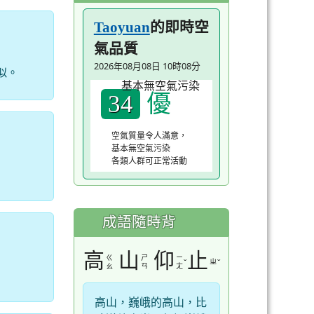
的即時空
Taoyuan
氣品質
2026年08月08日 10時08分
似。
優
34
空氣質量令人滿意，
基本無空氣污染
各類人群可正常活動
成語隨時背
高
山
仰
止
ㄍ
ㄕ
ㄧ
ˇ
ㄓ
ˇ
ㄠ
ㄢ
ㄤ
高山，巍峨的高山，比