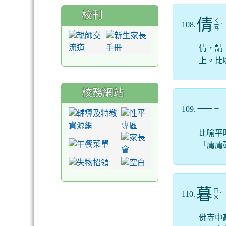
校刊
倩
ㄑ
108.
ㄧ
ˋ
ㄢ
倩，請
上。比
校務網站
一
109.
ㄧ
比喻平
「庸庸
暮
ㄇ
110.
ˋ
ㄨ
佛寺中