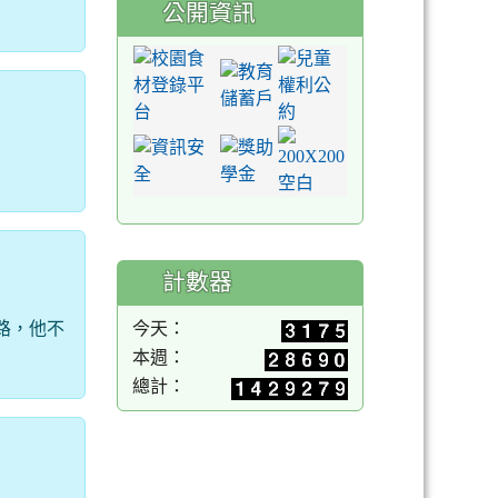
公開資訊
計數器
路，他不
今天：
本週：
總計：