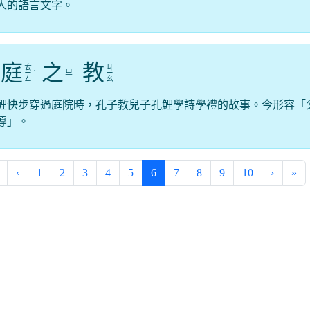
人的語言文字。
庭
之
教
ㄊ
ㄐ
ㄓ
ㄧ
ˊ
ㄧ
ㄥ
ㄠ
鯉快步穿過庭院時，孔子教兒子孔鯉學詩學禮的故事。今形容「
導」。
(current)
‹
1
2
3
4
5
6
7
8
9
10
›
»