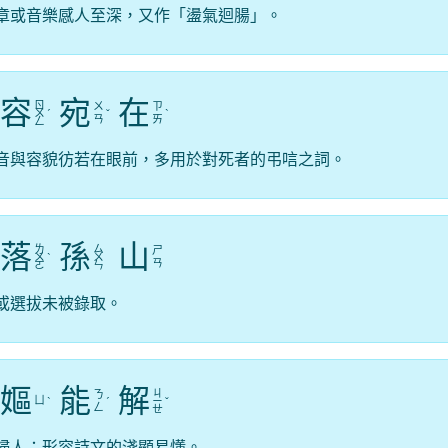
章或音樂感人至深，又作「盪氣迴腸」。
容
宛
在
ㄖ
ㄨ
ㄗ
ㄨ
ˊ
ˇ
ˋ
ㄢ
ㄞ
ㄥ
音與容貌彷若在眼前，多用於對死者的弔唁之詞。
落
孫
山
ㄌ
ㄙ
ㄕ
ㄨ
ˋ
ㄨ
ㄢ
ㄛ
ㄣ
或選拔未被錄取。
嫗
能
解
ㄐ
ㄋ
ㄩ
ˋ
ˊ
ㄧ
ˇ
ㄥ
ㄝ
婦人；形容詩文的淺顯易懂。