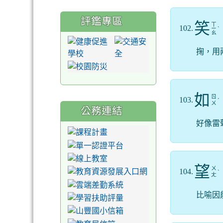
評鑑專區
笑
ㄒ
102.
ㄧ
ˋ
ㄠ
掬，用
如
ㄖ
103.
ˊ
ㄨ
公務連結
好像雷
望
ㄨ
104.
ˋ
ㄤ
比喻因