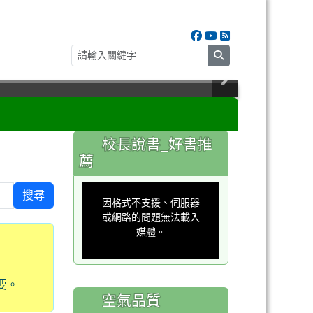
search
:::
校長說書_好書推
薦
This
is
搜尋
a
因格式不支援、伺服器
modal
window.
或網路的問題無法載入
媒體。
要。
空氣品質