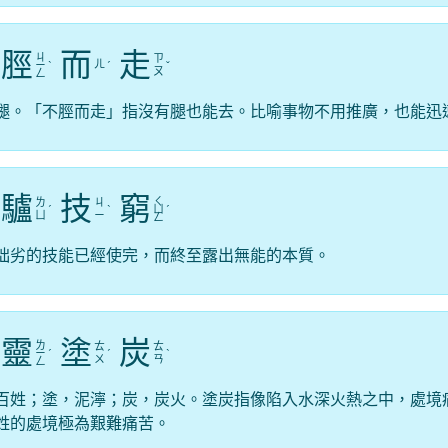
脛
而
走
ㄐ
ㄗ
ㄦ
ㄧ
ˋ
ˊ
ˇ
ㄡ
ㄥ
腿。「不脛而走」指沒有腿也能去。比喻事物不用推廣，也能迅
驢
技
窮
ㄑ
ㄌ
ㄐ
ˊ
ˋ
ㄩ
ˊ
ㄩ
ㄧ
ㄥ
拙劣的技能已經使完，而終至露出無能的本質。
靈
塗
炭
ㄌ
ㄊ
ㄊ
ㄧ
ˊ
ˊ
ˋ
ㄨ
ㄢ
ㄥ
百姓；塗，泥濘；炭，炭火。塗炭指像陷入水深火熱之中，處境
姓的處境極為艱難痛苦。