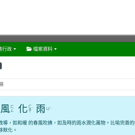
務行政
檔案資料
:::
風
化
雨
ㄏ
ㄈ
ㄩ
ㄨ
ˋ
ˇ
ㄥ
ㄚ
教導，如和暖 的春風吹拂，如及時的雨水潤化萬物。比喻完善的
移默化。