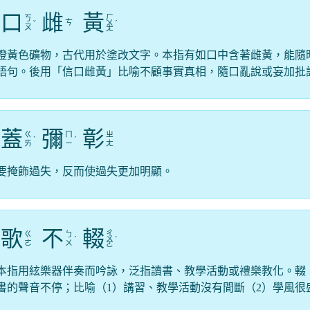
口
雌
黃
ㄏ
ㄎ
ㄘ
ˇ
ㄨ
ˊ
ㄡ
ㄤ
橙黃色礦物，古代用於塗改文字。本指有如口中含著雌黃，能隨
語句。後用「信口雌黃」比喻不顧事實真相，隨口亂說或妄加批
蓋
彌
彰
ㄍ
ㄇ
ㄓ
ˋ
ˊ
ㄞ
ㄧ
ㄤ
要掩飾過失，反而使過失更加明顯。
歌
不
輟
ㄔ
ㄍ
ㄅ
ˊ
ㄨ
ˋ
ㄜ
ㄨ
ㄛ
本指用絃樂器伴奏而吟詠，泛指讀書、教學活動或禮樂教化。輟
書的聲音不停；比喻（1）講習、教學活動沒有間斷（2）學風很