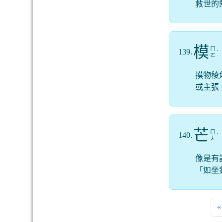
救世的
模
ㄇ
139.
ˊ
ㄛ
摸物稜
或主張
芒
ㄇ
140.
ˊ
ㄤ
像是有
「如坐
«