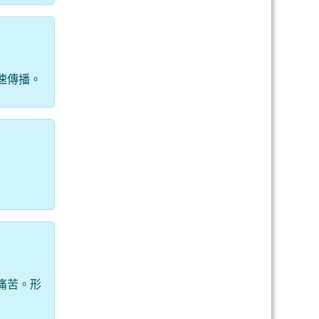
速傳播。
痛苦。形