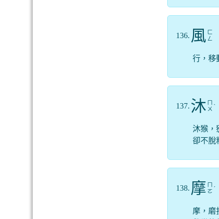
風
ㄈ
136.
ㄥ
行，移
沐
ㄇ
137.
ˋ
ㄨ
沐猴，
卻不脫
摩
ㄇ
138.
ˊ
ㄛ
摩，磨