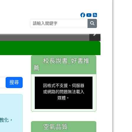
search
:::
校長說書_好書推
薦
This
is
搜尋
a
因格式不支援、伺服器
modal
window.
或網路的問題無法載入
媒體。
教化，
空氣品質