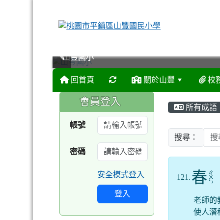
山豐國小
山豐國小
山豐國小
山豐國小
回首頁
關於山豐
校
:::
:::
會員登入
所有成語
帳號
搜尋：
密碼
春
安全模式登入
ㄔ
121.
ㄨ
ㄣ
登入
老師的
使人潛