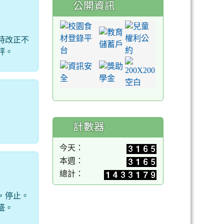
公開資訊
時改正不
評。
計數器
今天：
本週：
總計：
，停止。
盛。