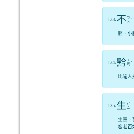
不
ㄅ
133.
ˋ
ㄨ
脛，小
黔
ㄑ
134.
ㄧ
ˊ
ㄢ
比喻人
生
ㄕ
135.
ㄥ
生靈，
容老百