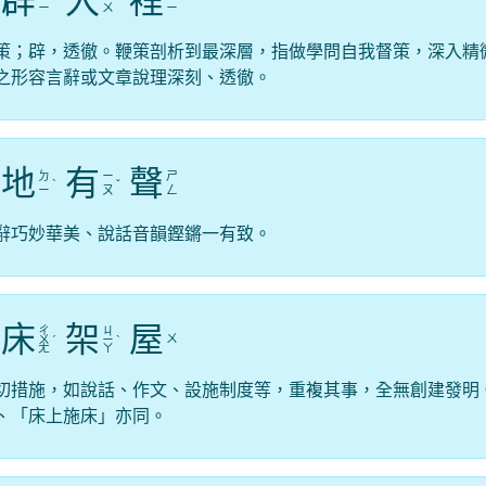
辟
入
裡
ˋ
ˋ
ˇ
ㄧ
ㄨ
ㄧ
策；辟，透徹。鞭策剖析到最深層，指做學問自我督策，深入精
之形容言辭或文章說理深刻、透徹。
地
有
聲
ㄉ
ㄧ
ㄕ
ˋ
ˇ
ㄧ
ㄡ
ㄥ
辭巧妙華美、說話音韻鏗鏘一有致。
床
架
屋
ㄔ
ㄐ
ㄨ
ㄨ
ˊ
ㄧ
ˋ
ㄤ
ㄚ
切措施，如說話、作文、設施制度等，重複其事，全無創建發明
、「床上施床」亦同。