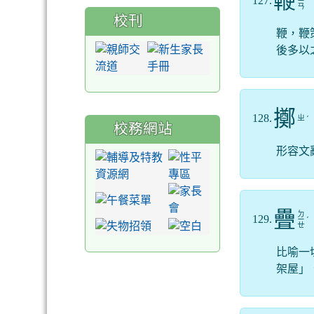
鞭
127.
ㄧ
ㄢ
校刊
鞭，鞭
後多以
擲
128.
ㄓ
ˊ
校務網站
形容文
疊
ㄉ
129.
ㄧ
ˊ
ㄝ
比喻一
架屋」