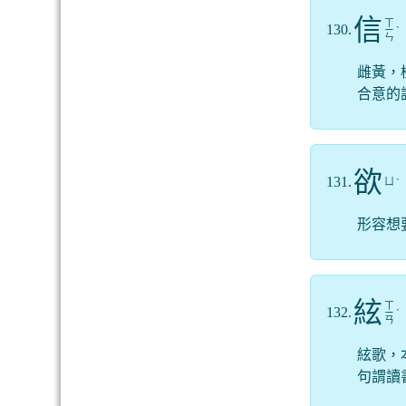
信
ㄒ
130.
ㄧ
ˋ
ㄣ
雌黃，
合意的
欲
131.
ㄩ
ˋ
形容想
絃
ㄒ
132.
ㄧ
ˊ
ㄢ
絃歌，
句謂讀