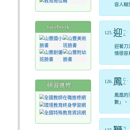
容人糊
facebook
迎
ㄧ
125.
ˊ
ㄥ
迎著刀
情很容
鳳
ㄈ
126.
ˋ
ㄥ
研習進修
鳳凰的
數」、
ㄅ