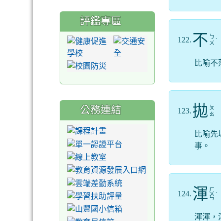
評鑑專區
不
ㄅ
122.
ˋ
ㄨ
比喻不
拋
公務連結
ㄆ
123.
ㄠ
比喻先
事。
渾
ㄏ
124.
ㄨ
ˊ
ㄣ
渾渾，