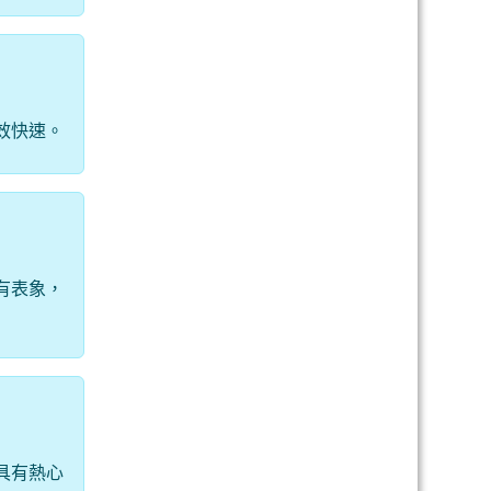
效快速。
有表象，
具有熱心