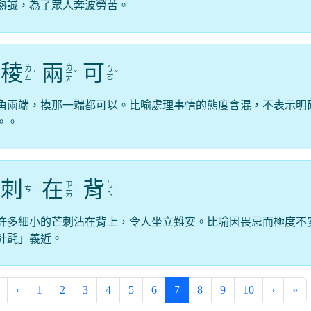
熱誠，為了眾人奔波勞苦。
稜
兩
可
ㄌ
ㄌ
ㄎ
ˊ
ㄧ
ˇ
ˇ
ㄥ
ㄜ
ㄤ
角兩端，摸那一端都可以。比喻處理事情的態度含混，不表示明
。。
刺
在
背
ㄗ
ㄅ
ㄘ
ˋ
ˋ
ˋ
ㄞ
ㄟ
許多細小的芒刺沾在背上，令人坐立難安。比喻因畏忌而極度不
針氈」義近。
(current)
‹
1
2
3
4
5
6
7
8
9
10
›
»