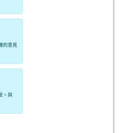
確的意見
安。與