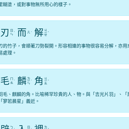
里糊塗，或對事物無所用心的樣子。
刃
而
解
ㄐ
ㄖ
ㄦ
ˋ
ˊ
ㄧ
ˇ
ㄣ
ㄝ
刃的竹子，會順著刀勢裂開。形容相連的事物很容易分解，亦用
易處理。
毛
麟
角
ㄌ
ㄐ
ㄇ
ˊ
ㄧ
ˊ
ㄧ
ˇ
ㄠ
ㄣ
ㄠ
羽毛、麒麟的角。比喻稀罕珍貴的人、物。與「吉光片羽」、「
「寥若晨星」義近。
ㄅ
ㄖ
ㄌ