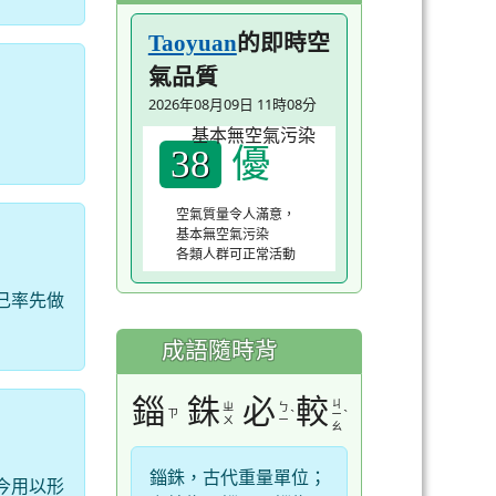
的即時空
Taoyuan
氣品質
2026年08月09日 11時08分
優
38
空氣質量令人滿意，
基本無空氣污染
各類人群可正常活動
己率先做
成語隨時背
錙
銖
必
較
ㄐ
ㄓ
ㄅ
ㄗ
ˋ
ˋ
ㄧ
ㄨ
ㄧ
ㄠ
錙銖，古代重量單位；
今用以形