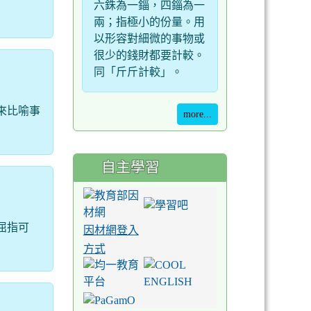
六銖為一錙，四錙為一
兩；指極小的份量。用
以形容對細微的事物或
很少的錢財都要計較。
同「斤斤計較」。
來比喻事
more...
自主學習
屈指可
因材網登入
方式