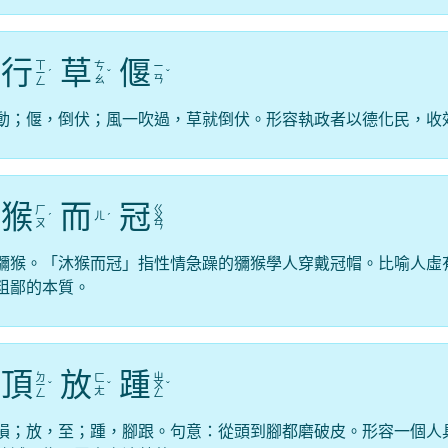
行
草
偃
ㄒ
ㄘ
ㄧ
ㄧ
ˊ
ˇ
ˇ
ㄠ
ㄢ
ㄥ
動；偃，倒伏；風一吹過，草就倒伏。形容執政者以德化民，收
猴
而
冠
ㄍ
ㄏ
ㄦ
ˊ
ˊ
ㄨ
ㄡ
ㄢ
獼猴。「沐猴而冠」指性情急躁的獼猴學人穿戴冠帽。比喻人虛
粗鄙的本質。
頂
放
踵
ㄉ
ㄓ
ㄈ
ㄧ
ˇ
ˇ
ㄨ
ˇ
ㄤ
ㄥ
ㄥ
損；放，至；踵，腳跟。句意：從頭到腳都磨破皮。形容一個人