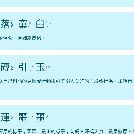
落
窠
臼
ㄌ
ㄐ
ㄎ
ㄨ
ˋ
ㄧ
ˋ
ㄜ
ㄛ
ㄡ
落俗套，有獨創風格。
磚
引
玉
ㄓ
ㄧ
ㄩ
ㄨ
ˇ
ˋ
ㄣ
ㄢ
以自己粗陋的見解或行動來引發別人美好的言論或行為。謙稱自
渾
噩
噩
ㄏ
ㄜ
ㄜ
ㄨ
ˊ
ˋ
ˋ
ㄣ
渾厚的樣子；噩噩，嚴正的樣子；句謂人渾樸天真，嚴肅敦厚。