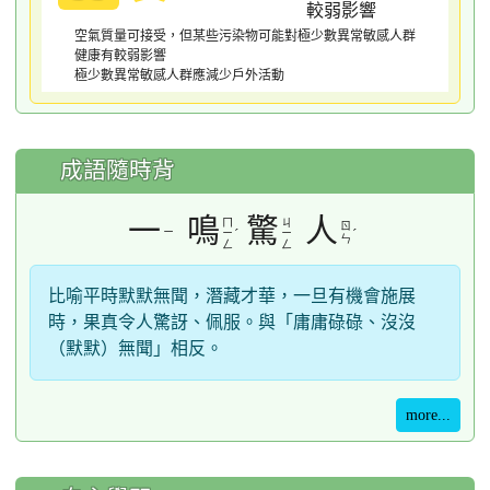
空氣質量可接受，但某些污染物可能對極少數異常敏感人群
健康有較弱影響
極少數異常敏感人群應減少戶外活動
成語隨時背
一
鳴
驚
人
ㄇ
ㄐ
ㄖ
ㄧ
ˊ
ˊ
ㄧ
ㄧ
ㄣ
ㄥ
ㄥ
比喻平時默默無聞，潛藏才華，一旦有機會施展
時，果真令人驚訝、佩服。與「庸庸碌碌、沒沒
（默默）無聞」相反。
more...