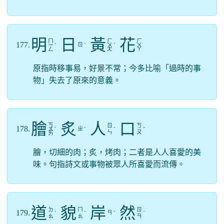
明
日
黃
花
ㄇ
ㄏ
ㄏ
177.
ㄖ
ㄧ
ˊ
ˋ
ㄨ
ˊ
ㄨ
ㄥ
ㄤ
ㄚ
原指時移事易，好景不常；今多比喻「過時的事
物」失去了原來的意義。
膾
炙
人
口
ㄎ
ㄖ
ㄎ
178.
ㄓ
ㄨ
ˋ
ˋ
ˊ
ˇ
ㄣ
ㄡ
ㄞ
膾，切細的肉；炙，烤肉；二者是人人喜愛的美
味。句指詩文或事物被眾人所喜愛而流傳。
道
貌
岸
然
ㄉ
ㄇ
ㄖ
179.
ㄢ
ˋ
ˋ
ˋ
ˊ
ㄠ
ㄠ
ㄢ