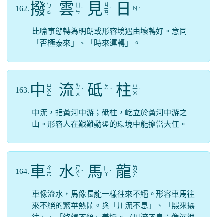
撥
雲
見
日
ㄐ
ㄅ
ㄩ
162.
ㄖ
ˊ
ㄧ
ˋ
ˋ
ㄛ
ㄣ
ㄢ
比喻事態轉為明朗或形容境遇由壞轉好。意同
「否極泰來」、「時來運轉」。
中
流
砥
柱
ㄓ
ㄌ
ㄉ
ㄓ
163.
ㄨ
ㄧ
ˊ
ˇ
ˋ
ㄧ
ㄨ
ㄥ
ㄡ
中流，指黃河中游；砥柱，屹立於黃河中游之
山。形容人在艱難動盪的環境中能擔當大任。
車
水
馬
龍
ㄕ
ㄌ
ㄔ
ㄇ
164.
ㄨ
ˇ
ˇ
ㄨ
ˊ
ㄜ
ㄚ
ㄟ
ㄥ
車像流水，馬像長龍一樣往來不絕。形容車馬往
來不絕的繁華熱鬧。與「川流不息」、「熙來攘