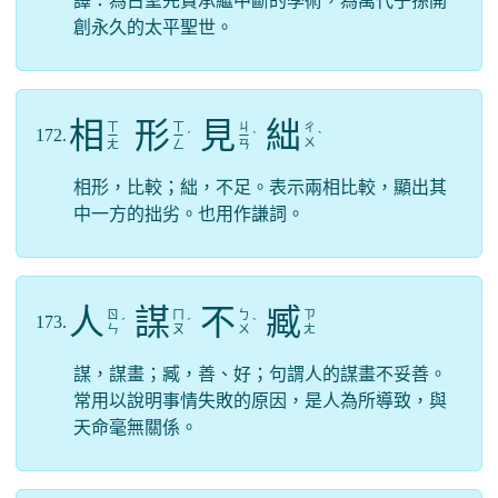
譯：為古聖先賢承繼中斷的學術，為萬代子孫開
創永久的太平聖世。
相
形
見
絀
ㄒ
ㄒ
ㄐ
ㄔ
172.
ㄧ
ㄧ
ˊ
ㄧ
ˋ
ˋ
ㄨ
ㄤ
ㄥ
ㄢ
相形，比較；絀，不足。表示兩相比較，顯出其
中一方的拙劣。也用作謙詞。
人
謀
不
臧
ㄖ
ㄇ
ㄅ
ㄗ
173.
ˊ
ˊ
ˋ
ㄣ
ㄡ
ㄨ
ㄤ
謀，謀畫；臧，善、好；句謂人的謀畫不妥善。
常用以說明事情失敗的原因，是人為所導致，與
天命毫無關係。