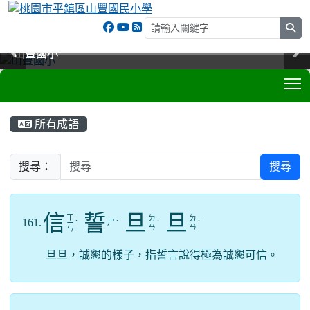
sea
山豐國小
山豐國小
山豐國小
山豐國小
T
:::
所有成語
搜尋：
搜尋
信
誓
旦
旦
ㄒ
ㄉ
ㄉ
161.
ㄕ
ㄧ
ˋ
ˋ
ˋ
ˋ
ㄢ
ㄢ
ㄣ
旦旦，誠懇的樣子，指誓言說得極為誠懇可信。