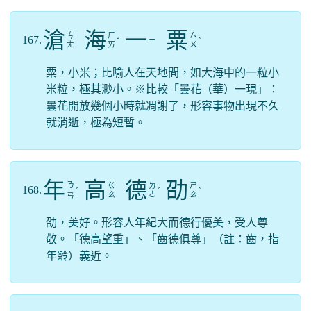
滄
海
一
粟
ㄘ
ㄏ
ㄙ
167.
ㄧ
ˇ
ˋ
ㄤ
ㄞ
ㄨ
粟，小米；比喻人在天地間，如大海中的一粒小
米粒，極其渺小。※比較「曇花（華）一現」：
曇花開放幾個小時就凋謝了，形容事物出現不久
就消逝，極為短暫。
年
高
德
劭
ㄋ
ㄍ
ㄉ
ㄕ
168.
ㄧ
ˊ
ˊ
ˋ
ㄠ
ㄜ
ㄠ
ㄢ
劭，美好。形容人年紀大而德行優美，受人尊
敬。「德高望重」、「齒德俱尊」（註：齒，指
年齡）義近。