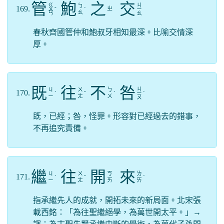
管
鮑
之
交
ㄍ
ㄐ
ㄅ
169.
ㄓ
ㄨ
ˇ
ˋ
ㄧ
ㄠ
ㄢ
ㄠ
春秋齊國管仲和鮑叔牙相知最深。比喻交情深
厚。
既
往
不
咎
ㄐ
ㄐ
ㄨ
ㄅ
170.
ˋ
ˇ
ˋ
ㄧ
ˋ
ㄧ
ㄤ
ㄨ
ㄡ
既，已經；咎，怪罪。形容對已經過去的錯事，
不再追究責備。
繼
往
開
來
ㄐ
ㄨ
ㄎ
ㄌ
171.
ˋ
ˇ
ˊ
ㄧ
ㄤ
ㄞ
ㄞ
指承繼先人的成就，開拓未來的新局面。北宋張
載西銘：「為往聖繼絕學，為萬世開太平。」→