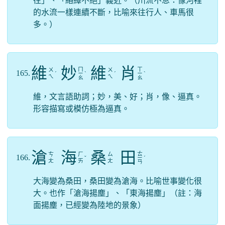
往」、「絡繹不絕」義近。（川流不息：像河裡
的水流一樣連續不斷，比喻來往行人、車馬很
多。）
維
妙
維
肖
ㄇ
ㄒ
ㄨ
ㄨ
165.
ˊ
ㄧ
ˋ
ˊ
ㄧ
ˋ
ㄟ
ㄟ
ㄠ
ㄠ
維，文言語助詞；妙，美、好；肖，像、逼真。
形容描寫或模仿極為逼真。
滄
海
桑
田
ㄊ
ㄘ
ㄏ
ㄙ
166.
ˇ
ㄧ
ˊ
ㄤ
ㄞ
ㄤ
ㄢ
大海變為桑田，桑田變為滄海。比喻世事變化很
大。也作「滄海揚塵」、「東海揚塵」（註：海
面揚塵，已經變為陸地的景象）