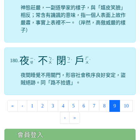
神態莊嚴，一副道學家的樣子，與「嬉皮笑臉」
相反；常含有譏諷的意味，指一個人表面上故作
嚴肅，事實上表裡不一。（岸然，高傲威嚴的樣
子）
夜
不
閉
戶
ㄧ
ㄅ
ㄅ
ㄏ
180.
ˋ
ˋ
ˋ
ˋ
ㄝ
ㄨ
ㄧ
ㄨ
夜間睡覺不用關門，形容社會秩序良好安定，盜
賊絕跡。同「路不拾遺」。
(current)
«
‹
1
2
3
4
5
6
7
8
9
10
›
»
:::
會員登入