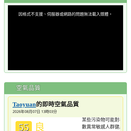
This
is
a
因格式不支援、伺服器或網路的問題無法載入媒體。
modal
window.
空氣品質
的即時空氣品質
Taoyuan
2026年08月07日 13時03分
良
55