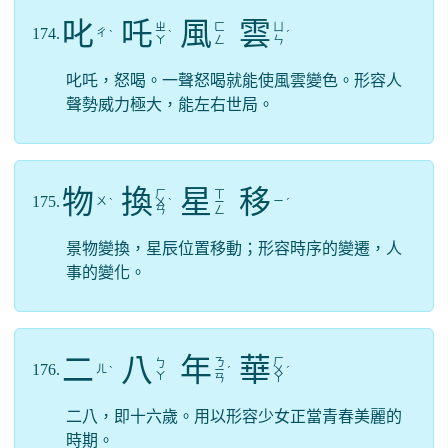
叱
吒
風
雲
ㄓ
ㄈ
ㄩ
174.
ㄔ
ˋ
ˋ
ˊ
ㄚ
ㄥ
ㄣ
叱吒，怒喝。一聲怒喝就能使風雲變色。形容人
聲勢威力極大，能左右世局。
物
換
星
移
ㄏ
ㄒ
175.
ㄨ
ㄧ
ˋ
ㄨ
ˋ
ㄧ
ˊ
ㄢ
ㄥ
景物變換，星辰位置移動；形容時序的變遷，人
事的變化。
二
八
年
華
ㄋ
ㄏ
ㄅ
176.
ㄦ
ˋ
ㄧ
ˊ
ㄨ
ˊ
ㄚ
ㄢ
ㄚ
二八，即十六歲。用以形容少女正當青春美麗的
時期。