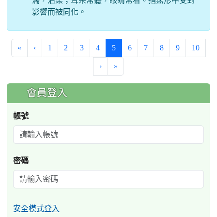
濡，沾染；耳朵常聽，眼睛常看。指無形中受到
影響而被同化。
(current)
«
‹
1
2
3
4
5
6
7
8
9
10
›
»
:::
會員登入
帳號
密碼
安全模式登入