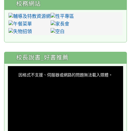
校務網站
:::
校長說書_好書推薦
This
is
a
因格式不支援、伺服器或網路的問題無法載入媒體。
modal
window.