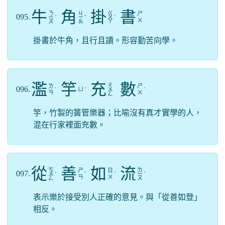
牛
角
掛
書
ㄋ
ㄐ
ㄍ
ㄕ
095.
ㄧ
ˊ
ㄧ
ˇ
ㄨ
ˋ
ㄨ
ㄡ
ㄠ
ㄚ
掛書於牛角，且行且讀。形容勤苦向學。
濫
竽
充
數
ㄔ
ㄌ
ㄕ
096.
ㄩ
ˋ
ˊ
ㄨ
ˋ
ㄢ
ㄨ
ㄥ
竽，竹製的簧管樂器；比喻沒有真才實學的人，
混在行家裡面充數。
從
善
如
流
ㄘ
ㄌ
ㄕ
ㄖ
097.
ㄨ
ˊ
ˋ
ˊ
ㄧ
ˊ
ㄢ
ㄨ
ㄥ
ㄡ
表示樂於接受別人正確的意見。與「從善如登」
相反。