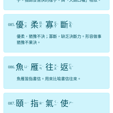
子。指飽食愉快的樣子。與「大飽口福」相似。
優
柔
寡
斷
ㄍ
ㄉ
ㄧ
ㄖ
085.
ˊ
ㄨ
ˇ
ㄨ
ˋ
ㄡ
ㄡ
ㄚ
ㄢ
優柔，猶豫不決；寡斷，缺乏決斷力。形容做事
猶豫不果決。
魚
雁
往
返
ㄧ
ㄨ
ㄈ
086.
ㄩ
ˊ
ˋ
ˇ
ˇ
ㄢ
ㄤ
ㄢ
魚雁皆指書信。用來比喻書信往來。
頤
指
氣
使
ㄑ
087.
ㄧ
ㄓ
ㄕ
ˊ
ˇ
ˋ
ˇ
ㄧ