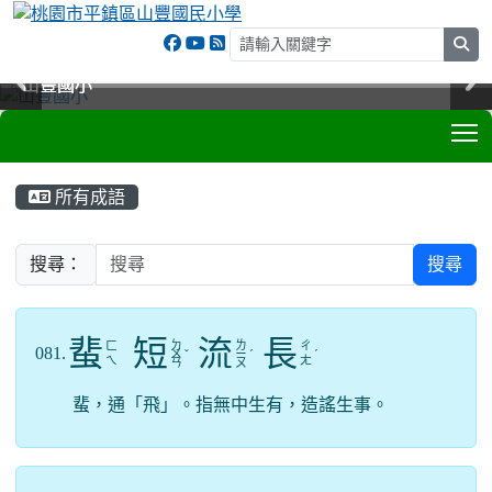
sea
山豐國小
山豐國小
山豐國小
山豐國小
T
:::
所有成語
搜尋：
搜尋
蜚
短
流
長
ㄉ
ㄌ
ㄈ
ㄔ
081.
ㄨ
ˇ
ㄧ
ˊ
ˊ
ㄟ
ㄤ
ㄢ
ㄡ
蜚，通「飛」。指無中生有，造謠生事。