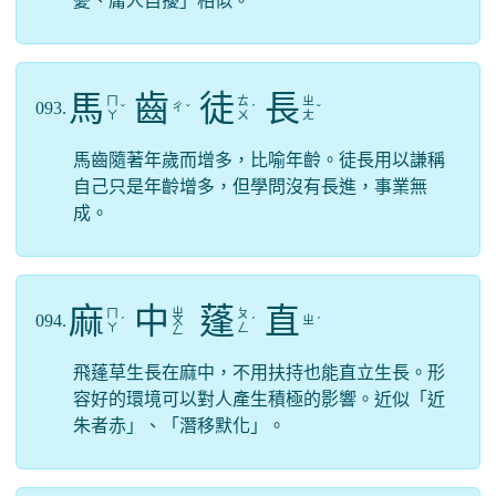
憂、庸人自擾」相似。
馬
齒
徒
長
ㄇ
ㄊ
ㄓ
093.
ㄔ
ˇ
ˇ
ˊ
ˇ
ㄚ
ㄨ
ㄤ
馬齒隨著年歲而增多，比喻年齡。徒長用以謙稱
自己只是年齡增多，但學問沒有長進，事業無
成。
麻
中
蓬
直
ㄓ
ㄇ
ㄆ
094.
ㄓ
ˊ
ㄨ
ˊ
ˊ
ㄚ
ㄥ
ㄥ
飛蓬草生長在麻中，不用扶持也能直立生長。形
容好的環境可以對人產生積極的影響。近似「近
朱者赤」、「潛移默化」。