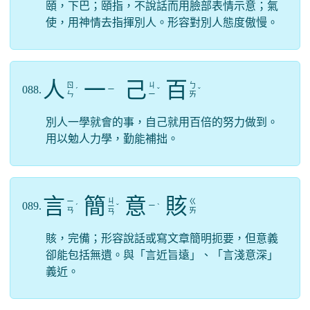
頤，下巴；頤指，不說話而用臉部表情示意；氣
使，用神情去指揮別人。形容對別人態度傲慢。
人
一
己
百
ㄖ
ㄐ
ㄅ
088.
ㄧ
ˊ
ˇ
ˇ
ㄣ
ㄧ
ㄞ
別人一學就會的事，自己就用百倍的努力做到。
用以勉人力學，勤能補拙。
言
簡
意
賅
ㄐ
ㄧ
ㄍ
089.
ㄧ
ˊ
ㄧ
ˇ
ˋ
ㄢ
ㄞ
ㄢ
賅，完備；形容說話或寫文章簡明扼要，但意義
卻能包括無遺。與「言近旨遠」、「言淺意深」
義近。