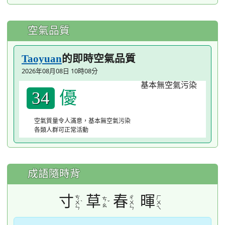
空氣品質
的即時空氣品質
Taoyuan
2026年08月08日 10時08分
優
34
空氣質量令人滿意，基本無空氣污染
各類人群可正常活動
成語隨時背
寸
草
春
暉
ㄘ
ㄔ
ㄏ
ㄘ
ˋ
ˇ
ㄨ
ㄨ
ㄨ
ㄠ
ㄣ
ㄣ
ㄟ