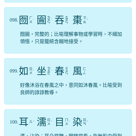
囫
圇
吞
棗
ㄌ
ㄊ
ㄏ
ㄗ
098.
ˊ
ㄨ
ˊ
ㄨ
ˇ
ㄨ
ㄠ
ㄣ
ㄣ
囫圇，完整的；比喻理解事物或學習時，不細加
領悟，只是籠統含糊地接受。
如
坐
春
風
ㄗ
ㄔ
ㄖ
ㄈ
099.
ˊ
ㄨ
ˋ
ㄨ
ㄨ
ㄥ
ㄛ
ㄣ
好像沐浴在春風之中，意同如沐春風。比喻受到
良師的諄諄教導。
耳
濡
目
染
ㄖ
ㄇ
ㄖ
100.
ㄦ
ˇ
ˊ
ˋ
ˇ
ㄨ
ㄨ
ㄢ