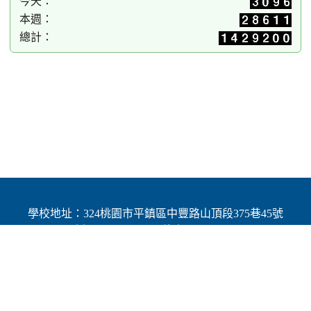
今天：
本週：
總計：
學校地址：324桃園市平鎮區中豐路山頂段375巷45號
| 電話：(03)4691784 | 傳真：(03)4692060
Add：No.45, Lane 375, Shanding Sec., Jhongfeng Rd.,
Pingjhen Dist, Taoyuan City 324, Taiwan (R.O.C.)
Powered by XOOPS © 2001-2025
The XOOPS Project