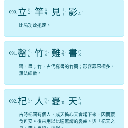
立
竿
見
影
ㄐ
ㄌ
ㄍ
ㄧ
090.
ˋ
ㄧ
ˋ
ˇ
ㄧ
ㄢ
ㄥ
ㄢ
比喻功效迅速。
罄
竹
難
書
ㄑ
ㄓ
ㄋ
ㄕ
091.
ㄧ
ˋ
ˊ
ˊ
ㄨ
ㄢ
ㄨ
ㄥ
罄，盡；竹，古代寫書的竹簡；形容罪惡極多，
無法細數。
杞
人
憂
天
ㄊ
ㄑ
ㄖ
ㄧ
092.
ˇ
ˊ
ㄧ
ㄧ
ㄣ
ㄡ
ㄢ
古時杞國有個人，成天擔心天會塌下來，因而寢
食難安。後來用以比喻無謂的憂慮。與「杞天之