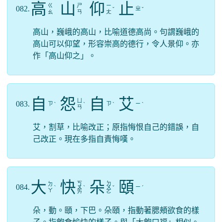
高
山
仰
止
ㄍ
ㄕ
ㄧ
082.
ㄓ
ˇ
ˇ
ㄠ
ㄢ
ㄤ
高山，巍峨的高山，比喻道德高尚。句謂巍峨的
高山可以仰望，形容崇高的德行，令人景仰。亦
作「高山仰之」。
自
怨
自
艾
ㄩ
083.
ㄗ
ㄗ
ㄧ
ˋ
ˋ
ˋ
ˋ
ㄢ
艾，割草，比喻改正；原指悔恨自己的錯誤，自
己改正。現在多指自責悔嘆。
大
快
朵
頤
ㄎ
ㄉ
ㄉ
084.
ㄧ
ˋ
ㄨ
ˋ
ㄨ
ˇ
ˊ
ㄚ
ㄞ
ㄛ
朵，動。頤，下巴。朵頤，指動著腮頰欲食的樣