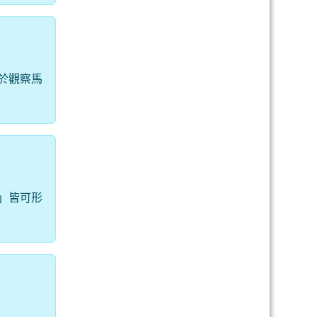
於觀察馬
」皆可形