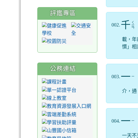
評鑑專區
千
ㄑ
002.
ㄧ
ㄢ
載，年
慣」相
公務連結
一
003.
ㄧ
介，通
一
004.
ㄧ
一天不