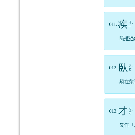
疾
ㄐ
011.
ˊ
ㄧ
喻遭遇
臥
ㄨ
012.
ˋ
ㄛ
躺在柴
才
ㄘ
013.
ˊ
ㄞ
又作「