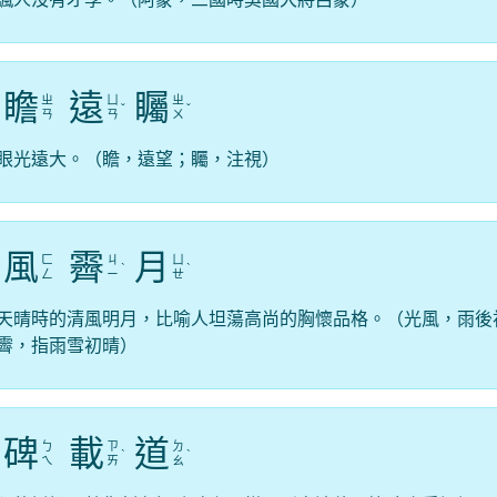
瞻
遠
矚
ㄓ
ㄩ
ㄓ
ˇ
ˇ
ㄢ
ㄢ
ㄨ
眼光遠大。（瞻，遠望；矚，注視）
風
霽
月
ㄈ
ㄐ
ㄩ
ˋ
ˋ
ㄥ
ㄧ
ㄝ
天晴時的清風明月，比喻人坦蕩高尚的胸懷品格。（光風，雨後
霽，指雨雪初晴）
碑
載
道
ㄅ
ㄗ
ㄉ
ˋ
ˋ
ㄟ
ㄞ
ㄠ