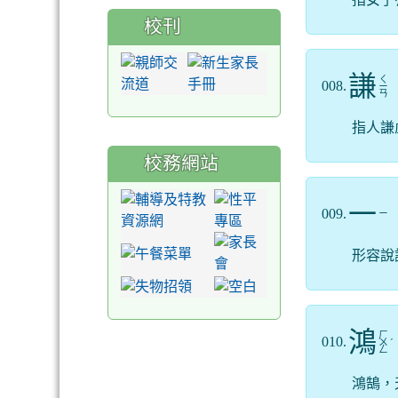
校刊
謙
ㄑ
008.
ㄧ
ㄢ
指人謙
校務網站
一
009.
ㄧ
形容說
鴻
ㄏ
010.
ㄨ
ˊ
ㄥ
鴻鵠，