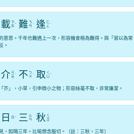
載
難
逢
ㄗ
ㄋ
ㄈ
ˇ
ˊ
ˊ
ㄞ
ㄢ
ㄥ
的意思。千年也難遇上一次，形容機會極為難得。與「習以為常
反。
介
不
取
ㄐ
ㄅ
ㄑ
ㄧ
ˋ
ˋ
ˇ
ㄨ
ㄩ
ㄝ
「芥」，小草，引申微小之物；形容絲毫不取，非常廉潔。
日
三
秋
ㄑ
ㄙ
ㄖ
ˋ
ㄧ
ㄢ
ㄡ
見，如隔三年。比喻想念殷切。（註：三秋，三年）