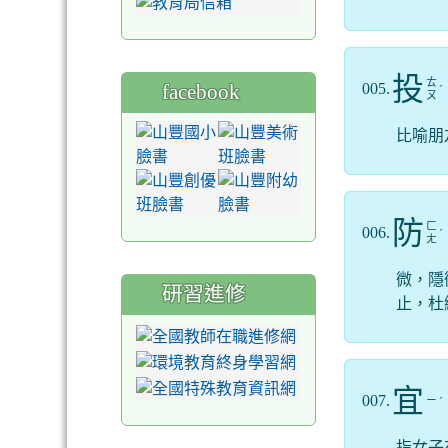
投
ㄊ
facebook
005.
ˊ
ㄡ
比喻朋
防
ㄈ
006.
ˊ
ㄤ
微，隱
研習進修
止，杜
宜
007.
ㄧ
ˊ
指女子