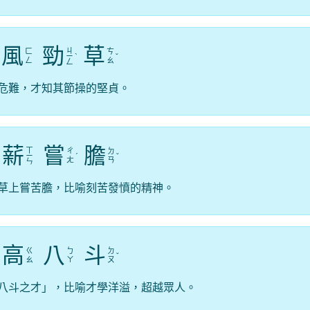
風
勁
草
ㄐ
ㄈ
ㄘ
ㄧ
ˋ
ˇ
ㄥ
ㄠ
ㄥ
危難，才知其節操的堅貞。
薪
嘗
膽
ㄒ
ㄔ
ㄉ
ㄧ
ˊ
ˇ
ㄤ
ㄢ
ㄣ
草上嘗苦膽，比喻刻苦發憤的精神。
高
八
斗
ㄍ
ㄅ
ㄉ
ˇ
ㄠ
ㄚ
ㄡ
八斗之才」，比喻才學洋溢，超越眾人。