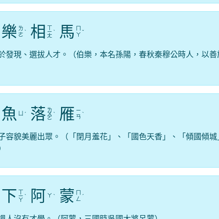
樂
相
馬
ㄒ
ㄌ
ㄇ
ˋ
ㄧ
ˋ
ˇ
ㄜ
ㄚ
ㄤ
於發現、選拔人才。（伯樂，本名孫陽，春秋秦穆公時人，以善
魚
落
雁
ㄌ
ㄧ
ㄩ
ˊ
ㄨ
ˋ
ˋ
ㄢ
ㄛ
子容貌美麗出眾。（「閉月羞花」、「國色天香」、「傾國傾城
）
下
阿
蒙
ㄒ
ㄇ
ㄚ
ㄧ
ˋ
ˋ
ˊ
ㄥ
ㄚ
諷人沒有才學。（阿蒙，三國時吳國大將呂蒙）