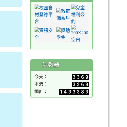
計數器
今天：
本週：
總計：