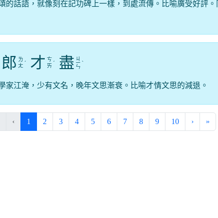
頌的話語，就像刻在記功碑上一樣，到處流傳。比喻廣受好評。
郎
才
盡
ㄐ
ㄌ
ㄘ
ˊ
ˊ
ㄧ
ˋ
ㄤ
ㄞ
ㄣ
學家江淹，少有文名，晚年文思漸衰。比喻才情文思的減退。
(current)
‹
1
2
3
4
5
6
7
8
9
10
›
»