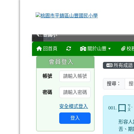
山豐國小
山豐國小
山豐國小
山豐國小
回首頁
關於山豐
校
:::
:::
會員登入
所有成語
帳號
搜尋：
密碼
口
安全模式登入
ㄎ
001.
ˇ
ㄡ
登入
形容人
舌、期