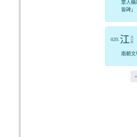
眾人稱
皆碑」
江
ㄐ
020.
ㄧ
ㄤ
南朝文
«