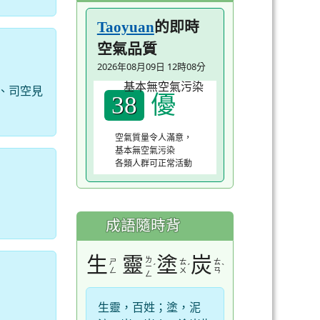
的即時
Taoyuan
空氣品質
2026年08月09日 12時08分
、司空見
優
38
空氣質量令人滿意，
基本無空氣污染
各類人群可正常活動
成語隨時背
生
靈
塗
炭
ㄌ
ㄕ
ㄊ
ㄊ
ˊ
ˊ
ˋ
ㄧ
ㄥ
ㄨ
ㄢ
ㄥ
生靈，百姓；塗，泥