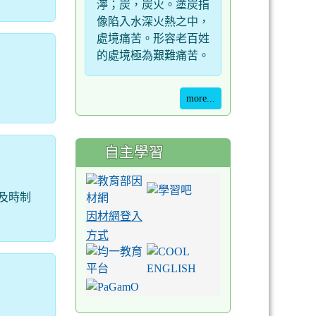
濘；炭，炭火。塗炭指
像陷入水深火熱之中，
處境痛苦。形容老百姓
的處境極為艱難痛苦。
more...
自主學習
及時制
因材網登入
方式