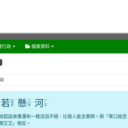
務行政
檔案資料
:::
若
懸
河
ㄖ
ㄒ
ㄏ
ㄨ
ˋ
ㄩ
ˊ
ˊ
ㄜ
ㄛ
ㄢ
說起話來像瀑布一樣滔滔不絕，比喻人能言善辯。與「笨口拙舌
期艾艾」相反。