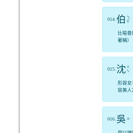
伯
ㄅ
014.
ˊ
ㄛ
比喻善
著稱）
沈
ㄔ
015.
ˊ
ㄣ
形容女
容美人
吳
016.
ㄨ
ˊ
用以譏