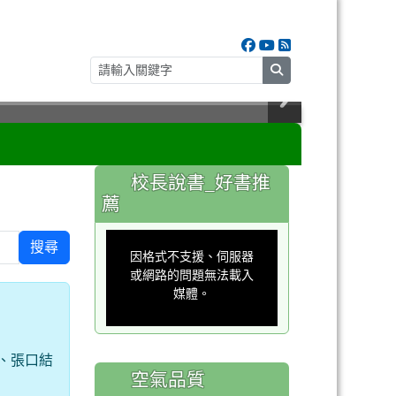
search
:::
校長說書_好書推
薦
This
is
搜尋
a
因格式不支援、伺服器
modal
window.
或網路的問題無法載入
媒體。
、張口結
空氣品質