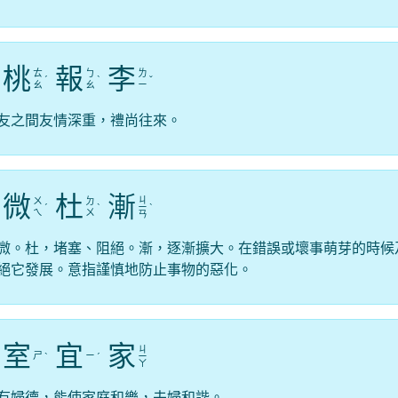
桃
報
李
ㄊ
ㄅ
ㄌ
ˊ
ˋ
ˇ
ㄠ
ㄠ
ㄧ
友之間友情深重，禮尚往來。
微
杜
漸
ㄐ
ㄨ
ㄉ
ˊ
ˋ
ㄧ
ˋ
ㄟ
ㄨ
ㄢ
微。杜，堵塞、阻絕。漸，逐漸擴大。在錯誤或壞事萌芽的時候
絕它發展。意指謹慎地防止事物的惡化。
室
宜
家
ㄐ
ㄕ
ㄧ
ˋ
ˊ
ㄧ
ㄚ
有婦德，能使家庭和樂，夫婦和諧。