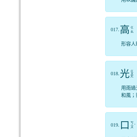
高
ㄍ
017.
ㄠ
形容人
光
ㄍ
018.
ㄨ
ㄤ
用雨過
和風；
口
ㄎ
019.
ˇ
ㄡ