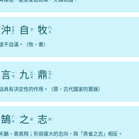
沖
自
牧
ㄔ
ㄇ
ㄗ
ㄨ
ˋ
ˋ
ㄨ
ㄥ
虛不自滿。（牧，養）
言
九
鼎
ㄐ
ㄉ
ㄧ
ˊ
ㄧ
ˇ
ㄧ
ˇ
ㄢ
ㄡ
ㄥ
話具有決定性的作用。（鼎，古代國家的寶器）
鵠
之
志
ㄏ
ㄓ
ㄓ
ˊ
ˋ
ㄨ
天鵝，善高飛；形容遠大的志向，與「燕雀之志」相反。