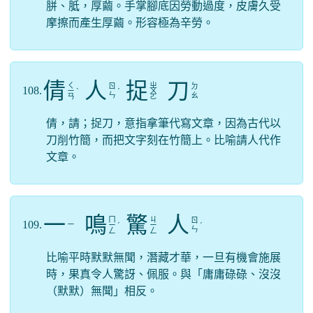
胼、胝，厚繭。手掌腳底因勞動過度，皮膚久受
摩擦而產生厚繭。形容極為辛勞。
倩
人
捉
刀
ㄑ
ㄓ
ㄖ
ㄉ
108.
ㄧ
ˋ
ˊ
ㄨ
ㄣ
ㄠ
ㄢ
ㄛ
倩，請；捉刀，意指拿筆代寫文章，因為古代以
刀削竹簡，而把文字刻在竹簡上。比喻請人代作
文章。
一
鳴
驚
人
ㄇ
ㄐ
ㄖ
109.
ㄧ
ㄧ
ˊ
ㄧ
ˊ
ㄣ
ㄥ
ㄥ
比喻平時默默無聞，潛藏才華，一旦有機會施展
時，果真令人驚訝、佩服。與「庸庸碌碌、沒沒
（默默）無聞」相反。