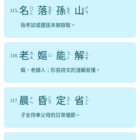
名
落
孫
山
ㄇ
ㄌ
ㄙ
ㄕ
115.
ㄧ
ˊ
ㄨ
ˋ
ㄨ
ㄢ
ㄥ
ㄛ
ㄣ
指考試或選拔未被錄取。
老
嫗
能
解
ㄐ
ㄌ
ㄋ
116.
ㄩ
ˇ
ˋ
ˊ
ㄧ
ˇ
ㄠ
ㄥ
ㄝ
嫗，老婦人；形容詩文的淺顯易懂。
晨
昏
定
省
ㄏ
ㄉ
ㄒ
ㄔ
117.
ˊ
ㄨ
ㄧ
ˋ
ㄧ
ˇ
ㄣ
ㄣ
ㄥ
ㄥ
子女侍奉父母的日常儀節。