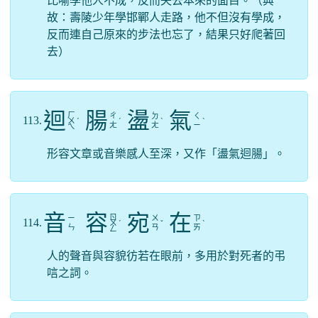
比喻學他人不成，反而失去本來的面目。（典
故：壽陵少年學邯鄲人走路，他不但沒有學成，
反而連自己原來的步法也忘了，結果只好爬著回
去）
迴
腸
盪
氣
ㄏ
ㄔ
ㄉ
ㄑ
113.
ㄨ
ˊ
ˊ
ˋ
ˋ
ㄤ
ㄤ
ㄧ
ㄟ
形容文章或音樂感人至深，又作「盪氣迴腸」。
音
容
宛
在
ㄖ
ㄧ
ㄨ
ㄗ
114.
ㄨ
ˊ
ˇ
ˋ
ㄣ
ㄢ
ㄞ
ㄥ
人的聲音與容貌彷若在眼前，多用於對死者的弔
唁之詞。