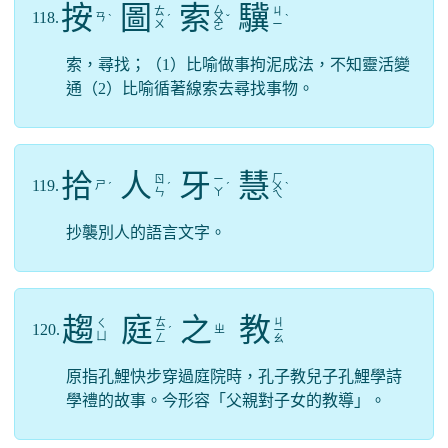
按
圖
索
驥
ㄙ
ㄊ
ㄐ
118.
ㄢ
ˋ
ˊ
ㄨ
ˇ
ˋ
ㄨ
ㄧ
ㄛ
索，尋找；（1）比喻做事拘泥成法，不知靈活變
通（2）比喻循著線索去尋找事物。
拾
人
牙
慧
ㄏ
ㄖ
ㄧ
119.
ㄕ
ˊ
ˊ
ˊ
ㄨ
ˋ
ㄣ
ㄚ
ㄟ
抄襲別人的語言文字。
趨
庭
之
教
ㄊ
ㄐ
ㄑ
120.
ㄓ
ㄧ
ˊ
ㄧ
ㄩ
ㄥ
ㄠ
原指孔鯉快步穿過庭院時，孔子教兒子孔鯉學詩
學禮的故事。今形容「父親對子女的教導」。