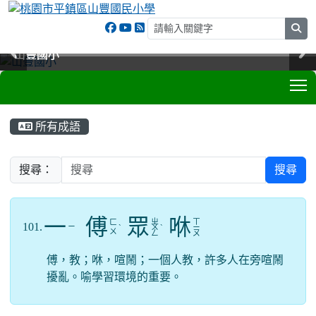
sea
山豐國小
山豐國小
山豐國小
山豐國小
T
:::
所有成語
搜尋：
搜尋
一
傅
眾
咻
ㄓ
ㄒ
ㄈ
101.
ㄧ
ˋ
ㄨ
ˋ
ㄧ
ㄨ
ㄥ
ㄡ
傅，教；咻，喧鬧；一個人教，許多人在旁喧鬧
擾亂。喻學習環境的重要。