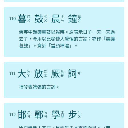
暮
鼓
晨
鐘
ㄓ
ㄇ
ㄍ
ㄔ
110.
ˋ
ˇ
ˊ
ㄨ
ㄨ
ㄨ
ㄣ
ㄥ
佛寺中敲鐘擊鼓以報時。原表示日子一天一天過
去了，今用以比喻使人覺悟的言論；亦作「晨鐘
暮鼓」。意近「當頭棒喝」。
大
放
厥
詞
ㄐ
ㄉ
ㄈ
111.
ㄘ
ˋ
ˋ
ㄩ
ˊ
ˊ
ㄚ
ㄤ
ㄝ
指發表誇張的言詞。
邯
鄲
學
步
ㄒ
ㄏ
ㄉ
ㄅ
112.
ˊ
ㄩ
ˊ
ˋ
ㄢ
ㄢ
ㄨ
ㄝ