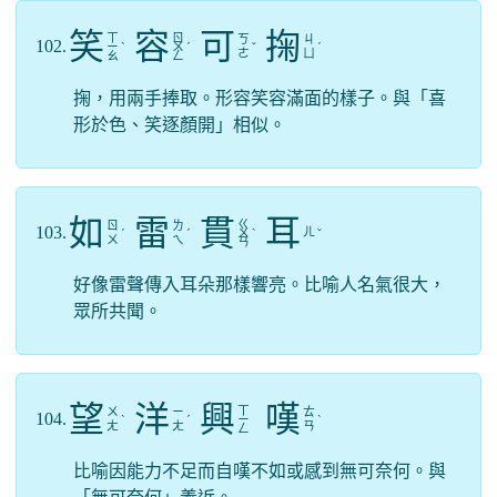
笑
容
可
掬
ㄒ
ㄖ
ㄎ
ㄐ
102.
ㄧ
ˋ
ㄨ
ˊ
ˇ
ˊ
ㄜ
ㄩ
ㄠ
ㄥ
掬，用兩手捧取。形容笑容滿面的樣子。與「喜
形於色、笑逐顏開」相似。
如
雷
貫
耳
ㄍ
ㄖ
ㄌ
103.
ㄦ
ˊ
ˊ
ㄨ
ˋ
ˇ
ㄨ
ㄟ
ㄢ
好像雷聲傳入耳朵那樣響亮。比喻人名氣很大，
眾所共聞。
望
洋
興
嘆
ㄒ
ㄨ
ㄧ
ㄊ
104.
ˋ
ˊ
ㄧ
ˋ
ㄤ
ㄤ
ㄢ
ㄥ
比喻因能力不足而自嘆不如或感到無可奈何。與