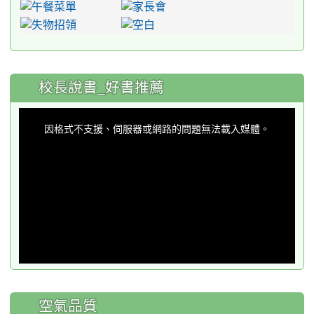
:::
校長說書_好書推薦
This
is
a
因格式不支援、伺服器或網路的問題無法載入媒體。
modal
window.
空氣品質