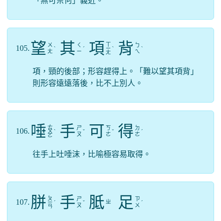
「無可奈何」義近。
望
其
項
背
ㄒ
ㄨ
ㄑ
ㄅ
105.
ˋ
ˊ
ㄧ
ˋ
ˋ
ㄤ
ㄧ
ㄟ
ㄤ
項，頸的後部；形容趕得上。「難以望其項背」
則形容遠遠落後，比不上別人。
唾
手
可
得
ㄊ
ㄕ
ㄎ
ㄉ
106.
ㄨ
ˋ
ˇ
ˇ
ˊ
ㄡ
ㄜ
ㄜ
ㄛ
往手上吐唾沫，比喻極容易取得。
胼
手
胝
足
ㄆ
ㄕ
ㄗ
107.
ㄓ
ㄧ
ˊ
ˇ
ˊ
ㄡ
ㄨ
ㄢ