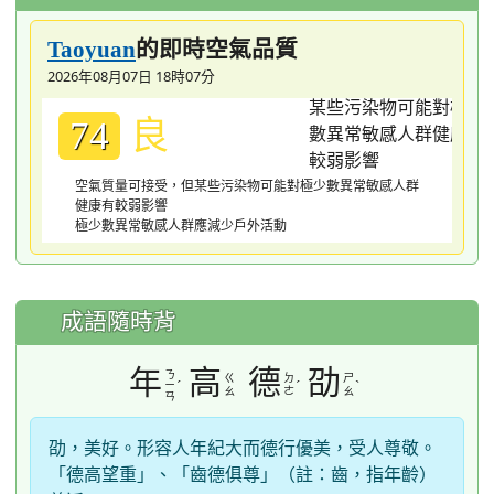
的即時空氣品質
Taoyuan
2026年08月07日 18時07分
良
74
空氣質量可接受，但某些污染物可能對極少數異常敏感人群
健康有較弱影響
極少數異常敏感人群應減少戶外活動
成語隨時背
年
高
德
劭
ㄋ
ㄍ
ㄉ
ㄕ
ˊ
ˊ
ˋ
ㄧ
ㄠ
ㄜ
ㄠ
ㄢ
劭，美好。形容人年紀大而德行優美，受人尊敬。
「德高望重」、「齒德俱尊」（註：齒，指年齡）