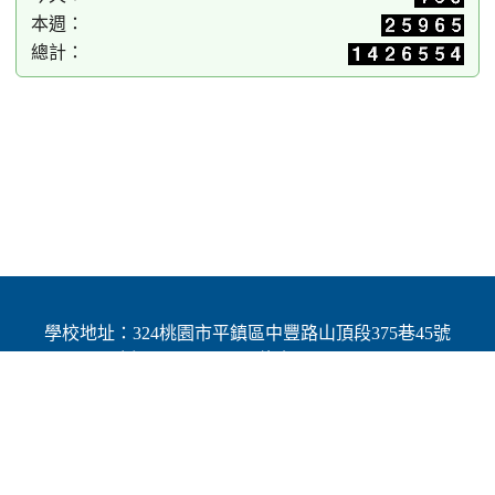
本週：
總計：
學校地址：324桃園市平鎮區中豐路山頂段375巷45號
| 電話：(03)4691784 | 傳真：(03)4692060
Add：No.45, Lane 375, Shanding Sec., Jhongfeng Rd.,
Pingjhen Dist, Taoyuan City 324, Taiwan (R.O.C.)
Powered by XOOPS © 2001-2025
The XOOPS Project