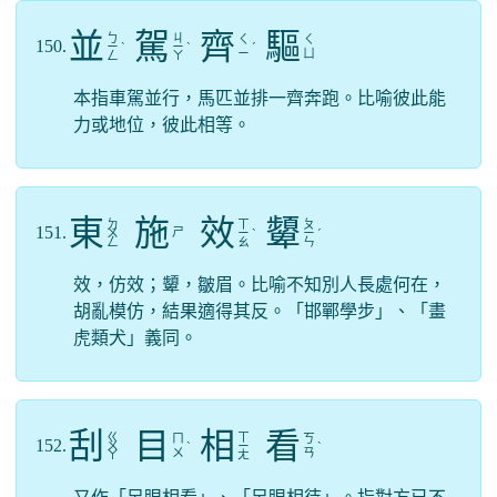
並
駕
齊
驅
ㄅ
ㄐ
ㄑ
ㄑ
150.
ㄧ
ˋ
ㄧ
ˋ
ˊ
ㄧ
ㄩ
ㄥ
ㄚ
本指車駕並行，馬匹並排一齊奔跑。比喻彼此能
力或地位，彼此相等。
東
施
效
顰
ㄉ
ㄒ
ㄆ
151.
ㄕ
ㄨ
ㄧ
ˋ
ㄧ
ˊ
ㄥ
ㄠ
ㄣ
效，仿效；顰，皺眉。比喻不知別人長處何在，
胡亂模仿，結果適得其反。「邯鄲學步」、「畫
虎類犬」義同。
刮
目
相
看
ㄍ
ㄒ
ㄇ
ㄎ
152.
ㄨ
ˋ
ㄧ
ˋ
ㄨ
ㄢ
ㄚ
ㄤ