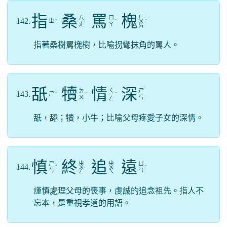
指
桑
罵
槐
ㄏ
ㄙ
ㄇ
142.
ㄓ
ˇ
ˋ
ㄨ
ˊ
ㄤ
ㄚ
ㄞ
指著桑樹罵槐樹，比喻拐彎抹角的罵人。
舐
犢
情
深
ㄑ
ㄉ
ㄕ
143.
ㄕ
ˋ
ˊ
ㄧ
ˊ
ㄨ
ㄣ
ㄥ
舐，舔；犢，小牛；比喻父母疼愛子女的深情。
慎
終
追
遠
ㄓ
ㄓ
ㄕ
ㄩ
144.
ˋ
ㄨ
ㄨ
ˇ
ㄣ
ㄢ
ㄥ
ㄟ
謹慎處理父母的喪事，虔誠的追念祖先。指人不
忘本，是重視孝道的用語。