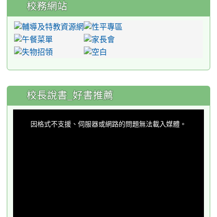
校務網站
:::
校長說書_好書推薦
This
is
a
因格式不支援、伺服器或網路的問題無法載入媒體。
modal
window.