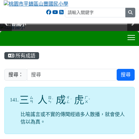
sea
山豐國小
山豐國小
山豐國小
山豐國小
T
:::
所有成語
搜尋：
搜尋
三
人
成
虎
ㄙ
ㄖ
ㄔ
ㄏ
141.
ˊ
ˊ
ˇ
ㄢ
ㄣ
ㄥ
ㄨ
比喻謠言或不實的傳聞經過多人散播，就會使人
信以為真。