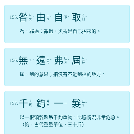
咎
由
自
取
ㄐ
ㄧ
ㄑ
155.
ㄗ
ㄧ
ˋ
ˊ
ˋ
ˇ
ㄡ
ㄩ
ㄡ
咎，罪過；罪過、災禍是自己招來的。
無
遠
弗
屆
ㄐ
ㄩ
ㄈ
156.
ㄨ
ˊ
ˇ
ˊ
ㄧ
ˋ
ㄢ
ㄨ
ㄝ
屆，到的意思；指沒有不能到達的地方。
千
鈞
一
髮
ㄑ
ㄐ
ㄈ
157.
ㄧ
ㄧ
ㄩ
ˇ
ㄚ
ㄢ
ㄣ
以一根頭髮懸吊千鈞重物，比喻情況非常危急。
（鈞，古代重量單位，三十斤）