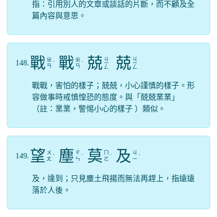
指：引用別人的文章或談話的片斷，而不顧及全
篇內容與意思。
戰
戰
兢
兢
ㄐ
ㄐ
ㄓ
ㄓ
148.
ˋ
ˋ
ㄧ
ㄧ
ㄢ
ㄢ
ㄥ
ㄥ
戰戰，害怕的樣子；兢兢，小心謹慎的樣子。形
容做事時戒慎惶恐的態度。與「兢兢業業」
（註：業業，警惕小心的樣子 ）類似。
望
塵
莫
及
ㄨ
ㄔ
ㄇ
ㄐ
149.
ˋ
ˊ
ˋ
ˊ
ㄤ
ㄣ
ㄛ
ㄧ
及，達到；只見塵土飛揚而無法再趕上，指遠遠
落於人後。