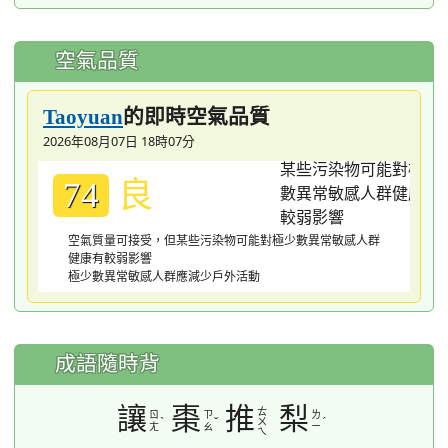
空氣品質
的即時空氣品質
Taoyuan
2026年08月07日 18時07分
良
74
空氣質量可接受，但某些污染物可能對極少數異常敏感人群
健康有較弱影響
極少數異常敏感人群應減少戶外活動
成語隨時背
讓
棗
推
梨
ㄊ
ㄖ
ㄗ
ㄌ
ˋ
ˇ
ˊ
ㄨ
ㄤ
ㄠ
ㄧ
ㄟ