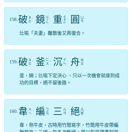
破
鏡
重
圓
ㄐ
ㄔ
ㄆ
ㄩ
158.
ˋ
ㄧ
ˋ
ㄨ
ˊ
ˊ
ㄛ
ㄢ
ㄥ
ㄥ
比喻「夫妻」離散後又再復合。
破
釜
沉
舟
ㄆ
ㄈ
ㄔ
ㄓ
159.
ˋ
ˇ
ˊ
ㄛ
ㄨ
ㄣ
ㄡ
釜，鍋；比喻下定決心 ，只以一次機會就達到成
功的目標，絕不留後路。
韋
編
三
絕
ㄅ
ㄐ
ㄨ
ㄙ
160.
ˊ
ㄧ
ㄩ
ˊ
ㄟ
ㄢ
ㄢ
ㄝ
韋，熟牛皮，古時用竹簡寫字，竹簡用牛皮帶編