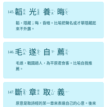
韜
光
養
晦
ㄍ
ㄏ
ㄊ
ㄧ
145.
ㄨ
ˇ
ㄨ
ˋ
ㄠ
ㄤ
ㄤ
ㄟ
韜，隱藏；晦，昏暗。比喻把聲名或才華隱藏起
來不外露。
毛
遂
自
薦
ㄙ
ㄐ
ㄇ
146.
ㄗ
ˊ
ㄨ
ˋ
ˋ
ㄧ
ˋ
ㄠ
ㄟ
ㄢ
毛遂，戰國趙人，為平原君食客。比喻自我推
薦。
斷
章
取
義
ㄉ
ㄓ
ㄑ
147.
ㄧ
ㄨ
ˋ
ˇ
ˋ
ㄤ
ㄩ
ㄢ
原意是取詩經的某一章來表達自己的心意。後來