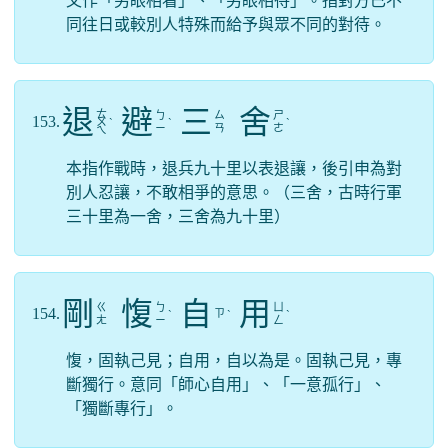
又作「另眼相看」、「另眼相待」。指對方已不
同往日或較別人特殊而給予與眾不同的對待。
退
避
三
舍
ㄊ
ㄅ
ㄙ
ㄕ
153.
ㄨ
ˋ
ˋ
ˋ
ㄧ
ㄢ
ㄜ
ㄟ
本指作戰時，退兵九十里以表退讓，後引申為對
別人忍讓，不敢相爭的意思。（三舍，古時行軍
三十里為一舍，三舍為九十里）
剛
愎
自
用
ㄍ
ㄅ
ㄩ
154.
ㄗ
ˋ
ˋ
ˋ
ㄤ
ㄧ
ㄥ
愎，固執己見；自用，自以為是。固執己見，專
斷獨行。意同「師心自用」、「一意孤行」、
「獨斷專行」。