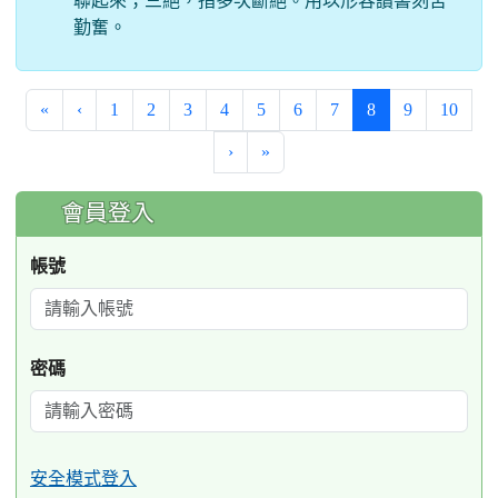
聯起來；三絕，指多次斷絕。用以形容讀書刻苦
勤奮。
(current)
«
‹
1
2
3
4
5
6
7
8
9
10
›
»
:::
會員登入
帳號
密碼
安全模式登入