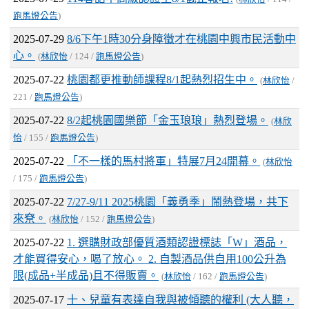
跑馬燈公告
)
2025-07-29
8/6下午1時30分身障徵才在桃園中興市民活動中
心。
(
林欣怡
/ 124 /
跑馬燈公告
)
2025-07-22
桃園都更推動師課程8/1起熱烈招生中。
(
林欣怡
/
221 /
跑馬燈公告
)
2025-07-22
8/2起桃園國樂節「金玉琅琅」熱烈登場。
(
林欣
怡
/ 155 /
跑馬燈公告
)
2025-07-22
「不一樣的馬村將軍」特展7月24開幕。
(
林欣怡
/ 175 /
跑馬燈公告
)
2025-07-22
7/27-9/11 2025桃園「義勇季」鬧熱登場，共下
來尞。
(
林欣怡
/ 152 /
跑馬燈公告
)
2025-07-22
1. 選購財政部優質酒類認證標誌「W」酒品，
才能買得安心，喝了放心。 2. 自製酒品供自用100公升為
限(成品+半成品)且不得販賣。
(
林欣怡
/ 162 /
跑馬燈公告
)
2025-07-17
十、兒童有表達自我與被傾聽的權利 (大人聽，