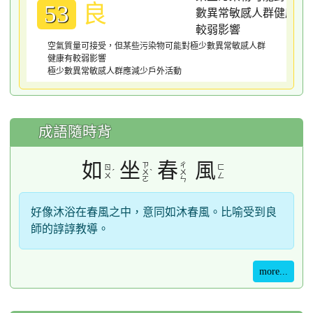
良
53
空氣質量可接受，但某些污染物可能對極少數異常敏感人群
健康有較弱影響
極少數異常敏感人群應減少戶外活動
成語隨時背
如
坐
春
風
ㄗ
ㄔ
ㄖ
ㄈ
ˊ
ˋ
ㄨ
ㄨ
ㄨ
ㄥ
ㄛ
ㄣ
好像沐浴在春風之中，意同如沐春風。比喻受到良
師的諄諄教導。
more...