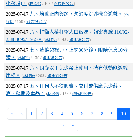
小孩說)。
(
林欣怡
/ 168 /
跑馬燈公告
)
2025-07-17
九、培養正向興趣，勿過度沉迷機台遊戲。
(
林
欣怡
/ 150 /
跑馬燈公告
)
2025-07-17
八、捍衛人權打擊人口販運，報案專線 110/02-
23883095/ 1955。
(
林欣怡
/ 148 /
跑馬燈公告
)
2025-07-17
七、遠離惡視力，上網30分鐘，眼睛休息10分
鐘。
(
林欣怡
/ 159 /
跑馬燈公告
)
2025-07-17
六、14歲以下兒少禁止使用、持有低動能遊戲
用槍。
(
林欣怡
/ 203 /
跑馬燈公告
)
2025-07-17
五、任何人不得販賣、交付或供應兒少菸、
酒、檳榔及毒品。
(
林欣怡
/ 164 /
跑馬燈公告
)
(curre
«
‹
1
2
3
4
5
6
7
8
9
10
›
»