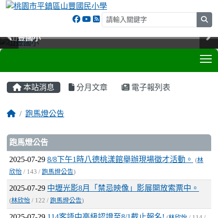
sea
山豐國小
山豐國小
山豐國小
山豐國小
T
:::
本站消息
分月文章
電子報列表
跑馬燈公告
文章列表
跑馬燈公告
2025-07-29
8/8下午1時八德桃漾館舉辦現場徵才活動。
(
林
欣怡
/ 143 /
跑馬燈公告
)
2025-07-29
中壢光影8月「禁忌映像」影展開放索票中。
(
林欣怡
/ 122 /
跑馬燈公告
)
2025-07-29
114客語中高級認證至8/1截止報名!
(
林欣怡
/ 114 /