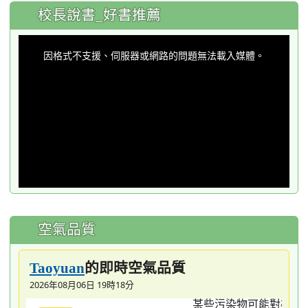
:::
校長說書_好書推薦
This
is
a
因格式不支援、伺服器或網路的問題無法載入媒體。
modal
window.
空氣品質
的即時空氣品質
Taoyuan
2026年08月06日 19時18分