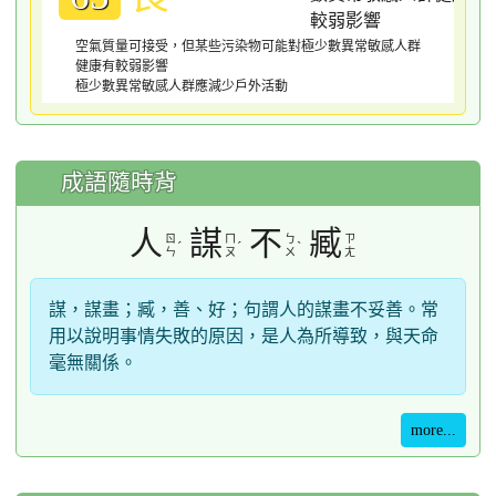
空氣質量可接受，但某些污染物可能對極少數異常敏感人群
健康有較弱影響
極少數異常敏感人群應減少戶外活動
成語隨時背
人
謀
不
臧
ㄖ
ㄇ
ㄅ
ㄗ
ˊ
ˊ
ˋ
ㄣ
ㄡ
ㄨ
ㄤ
謀，謀畫；臧，善、好；句謂人的謀畫不妥善。常
用以說明事情失敗的原因，是人為所導致，與天命
毫無關係。
more...