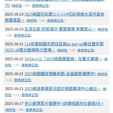
力!
(
林欣怡
/ 191 /
跑馬燈公告
)
2025-10-23
2025桃園花彩節11/1-11/9花彩飛揚大溪月眉休
閒農業區。
(
林欣怡
/ 138 /
跑馬燈公告
)
2025-10-23
左流右新 防疫滿分 寶寶健康 爸媽安心。
(
林欣怡
/ 109 /
跑馬燈公告
)
2025-10-21
114年度桃園市原住民族ho hai yan聯合豐年節
10/25-26陽光劇場熱力登場。
(
林欣怡
/ 128 /
跑馬燈公告
)
2025-10-21
10/24-11/2「2025桃園萬聖城」在藝文廣場。
(
林
欣怡
/ 127 /
跑馬燈公告
)
2025-10-21
2025桃園鐵玫瑰藝術節-全面啟售優惠中!
(
林欣怡
/ 120 /
跑馬燈公告
)
2025-10-21
2025桃源美展即日起於桃園展演中心展出。
(
林
欣怡
/ 113 /
跑馬燈公告
)
2025-10-17
兒少創意影片徵選中~詳情桃園市社會局FB。
(
林欣怡
/ 109 /
跑馬燈公告
)