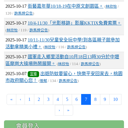
2025-10-17
街藝嘉年華10/18-19在中原文創園區。
(
林欣怡
/
120 /
跑馬燈公告
)
2025-10-17
10/4-11/30「光影移跡」影展KKTIX免費索票。
(
林欣怡
/ 119 /
跑馬燈公告
)
2025-10-17
10/11-11/30兒童安全玩中學!到各區親子館參加
活動拿精美小禮。
(
林欣怡
/ 116 /
跑馬燈公告
)
2025-10-17
國軍走入鄉里活動自10月18日13時30分於中壢
區龍崗大操場熱鬧展開。
(
林欣怡
/ 114 /
跑馬燈公告
)
2025-10-07
出遊防蚊要留心，快樂平安回家去，桃園
宣導
市政府關心您！
(
張郁
/ 134 /
跑馬燈公告
)
(current)
«
‹
1
2
3
4
5
6
7
8
9
10
›
»
:::
會員登入