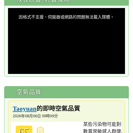
This
is
a
因格式不支援、伺服器或網路的問題無法載入媒體。
modal
window.
空氣品質
的即時空氣品質
Taoyuan
2026年08月06日 09時09分
良
65