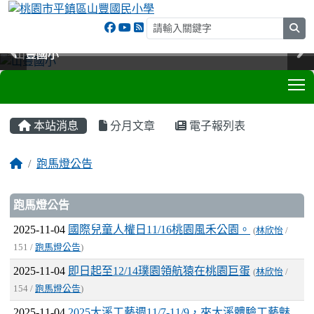
sea
山豐國小
山豐國小
山豐國小
山豐國小
T
:::
本站消息
分月文章
電子報列表
跑馬燈公告
文章列表
跑馬燈公告
2025-11-04
國際兒童人權日11/16桃園風禾公園。
(
林欣怡
/
151 /
跑馬燈公告
)
2025-11-04
即日起至12/14璞園領航猿在桃園巨蛋
(
林欣怡
/
154 /
跑馬燈公告
)
2025-11-04
2025大溪工藝週11/7-11/9，來大溪體驗工藝魅