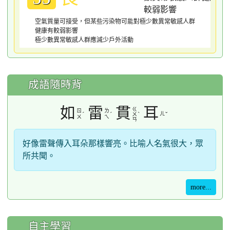
空氣質量可接受，但某些污染物可能對極少數異常敏感人群
健康有較弱影響
極少數異常敏感人群應減少戶外活動
成語隨時背
如
雷
貫
耳
ㄍ
ㄖ
ㄌ
ˊ
ˊ
ˋ
ㄦ
ˇ
ㄨ
ㄨ
ㄟ
ㄢ
好像雷聲傳入耳朵那樣響亮。比喻人名氣很大，眾
所共聞。
more...
自主學習