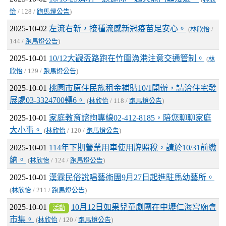
怡
/ 128 /
跑馬燈公告
)
2025-10-02
左流右新，接種流感新冠疫苗足安心。
(
林欣怡
/
144 /
跑馬燈公告
)
2025-10-01
10/12大觀盃路跑在竹圍漁港注意交通管制。
(
林
欣怡
/ 129 /
跑馬燈公告
)
2025-10-01
桃園市原住民族租金補貼10/1開辦，請洽住宅發
展處03-3324700轉6。
(
林欣怡
/ 118 /
跑馬燈公告
)
2025-10-01
家庭教育諮詢專線02-412-8185，陪您聊聊家庭
大小事。
(
林欣怡
/ 120 /
跑馬燈公告
)
2025-10-01
114年下期營業用車使用牌照稅，請於10/31前繳
納。
(
林欣怡
/ 124 /
跑馬燈公告
)
2025-10-01
漢霖民俗說唱藝術團9月27日起進駐馬幼藝所。
(
林欣怡
/ 211 /
跑馬燈公告
)
2025-10-01
10月12日如果兒童劇團在中壢仁海宮廟會
活動
市集。
(
林欣怡
/ 120 /
跑馬燈公告
)