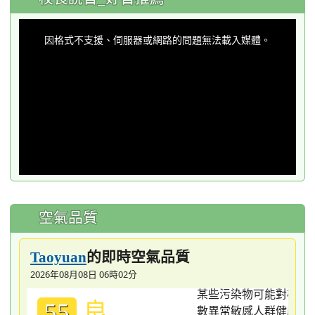
This
is
a
因格式不支援、伺服器或網路的問題無法載入媒體。
modal
window.
空氣品質
的即時空氣品質
Taoyuan
2026年08月08日 06時02分
良
55