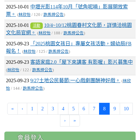
2025-10-01
中壢光影114年10月「號角呢喃」影展開放索
票。
(
林欣怡
/ 120 /
跑馬燈公告
)
2025-10-01
10/4~10/12桃園眷村文化節，詳情洽桃園
活動
文化局官網。
(
林欣怡
/ 188 /
跑馬燈公告
)
2025-09-23
「2025桃園女孩日」專屬女孩活動，婦幼局FB
報名！
(
林欣怡
/ 125 /
跑馬燈公告
)
2025-09-23
客語家庭2.0「屋下來講客 有影喔」影片募集中
(
林欣怡
/ 122 /
跑馬燈公告
)
2025-09-23
9/27土地公民藝節:一心戲劇團酬神好戲。
(
林欣
怡
/ 144 /
跑馬燈公告
)
(current)
«
‹
1
2
3
4
5
6
7
8
9
10
›
»
:::
會員登入