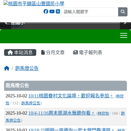
sea
山豐國小
山豐國小
山豐國小
山豐國小
T
:::
本站消息
分月文章
電子報列表
跑馬燈公告
文章列表
跑馬燈公告
2025-10-02
10/11桃園眷村文化論壇，歡迎報名參加。
(
林欣
怡
/ 132 /
跑馬燈公告
)
2025-10-02
10/4-11/16周末慈湖水舞邀你看。
(
林欣怡
/ 166 /
跑
馬燈公告
)
2025-10-02
10/18-25姆明一族邀你一起大龍門鱻漫遊。
(
林欣