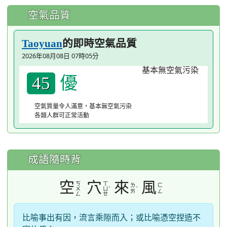
空氣品質
的即時空氣品質
Taoyuan
2026年08月08日 07時05分
優
45
空氣質量令人滿意，基本無空氣污染
各類人群可正常活動
成語隨時背
空
穴
來
風
ㄎ
ㄒ
ㄌ
ㄈ
ˋ
ˊ
ㄨ
ㄩ
ㄞ
ㄥ
ㄥ
ㄝ
比喻事出有因，流言乘隙而入；或比喻憑空捏造不