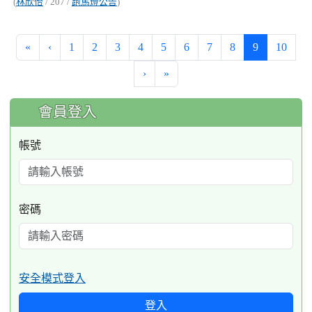
(
林欣怡
/ 207 /
跑馬燈公告
)
(current)
«
‹
1
2
3
4
5
6
7
8
9
10
›
»
:::
會員登入
帳號
密碼
安全模式登入
登入