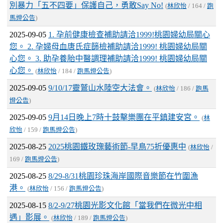
別暴力「五不四要」保護自己，勇敢Say No!
(
林欣怡
/ 164 /
跑
馬燈公告
)
2025-09-05
1. 孕前健康檢查補助請洽1999!桃園婦幼局關心
您。 2. 孕婦母血唐氏症篩檢補助請洽1999! 桃園婦幼局關
心您。 3. 助孕養胎中醫調理補助請洽1999! 桃園婦幼局關
心您。
(
林欣怡
/ 184 /
跑馬燈公告
)
2025-09-05
9/10/17靈鷲山水陸空大法會。
(
林欣怡
/ 186 /
跑馬
燈公告
)
2025-09-05
9月14日晚上7時十鼓擊樂團在平鎮建安宮。
(
林
欣怡
/ 159 /
跑馬燈公告
)
2025-08-25
2025桃園鐵玫瑰藝術節-早鳥75折優惠中
(
林欣怡
/
169 /
跑馬燈公告
)
2025-08-25
8/29-8/31桃園珍珠海岸國際音樂節在竹圍漁
港。
(
林欣怡
/ 156 /
跑馬燈公告
)
2025-08-15
8/2-9/27桃園光影文化館「當我們在微光中相
遇」影展。
(
林欣怡
/ 189 /
跑馬燈公告
)