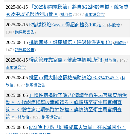
2025-08-15
「2025桃園電影節」將自8/22起於星橋、統領威
秀及中壢光影熱烈展開。
(
林欣怡
/ 268 /
跑馬燈公告
)
2025-08-15
E指繳稅蛇Easy，得超商禮券100元。
(
林欣怡
/
184 /
跑馬燈公告
)
2025-08-15
桃園無菸，健康加倍，呼吸純淨更到位!
(
林欣怡
/
147 /
跑馬燈公告
)
2025-08-15
慢病管理靠家醫，健康存摺幫助你!
(
林欣怡
/ 149 /
跑馬燈公告
)
2025-08-05
桃園市擴大肺癌篩檢補助請洽03-3340345。
(
林
欣怡
/ 187 /
跑馬燈公告
)
2025-08-05
1. 慢性病追蹤了嗎?詳情請至衛生局官網查詢活
動。 2. 代謝症候群收案領禮券，詳情請至衛生局官網查
詢。 3. 慢性病定期追蹤抽好禮，詳情請至衛生局官網查
詢。
(
林欣怡
/ 189 /
跑馬燈公告
)
2025-08-05
8/23晚上7點「即將成真火舞團」在武漢國小。