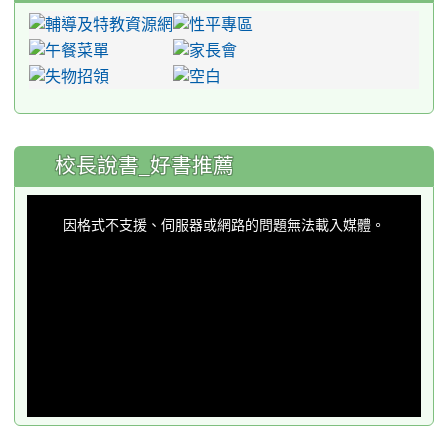
:::
校長說書_好書推薦
This
is
a
因格式不支援、伺服器或網路的問題無法載入媒體。
modal
window.