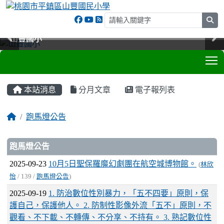
sea
山豐國小
山豐國小
山豐國小
山豐國小
T
:::
本站消息
分月文章
電子報列表
跑馬燈公告
文章列表
跑馬燈公告
2025-09-23
10月5日聖保羅魔幻劇團在航空城博物館。
(
林欣
怡
/ 139 /
跑馬燈公告
)
2025-09-19
1. 防治數位性別暴力，「五不四要」原則，保
護自己，保護他人。 2. 防制性影像外流「五不」原則，不
觀看、不下載、不轉傳、不分享、不持有。 3. 熟記數位性