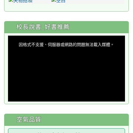
:::
校長說書_好書推薦
This
is
a
因格式不支援、伺服器或網路的問題無法載入媒體。
modal
window.
空氣品質