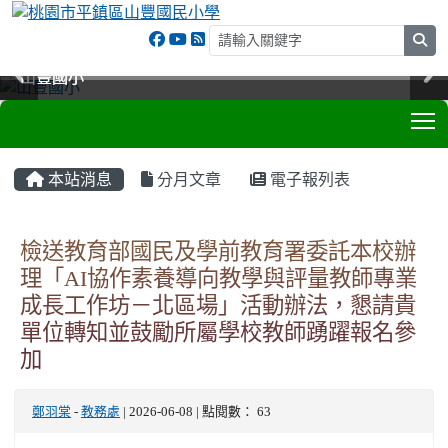
sea
山豐國小
山豐國小
山豐國小
山豐國小
T
:::
本站消息
分月文章
電子報列表
檢送教育部國民及學前教育署委託本校辦
理「AI協作素養導向教學與評量教師專業
成長工作坊－北區場」活動辦法，懇請貴
單位轉知並鼓勵所屬學校教師踴躍報名參
加
鄭羽棠
-
教務處
| 2026-06-08 | 點閱數： 63