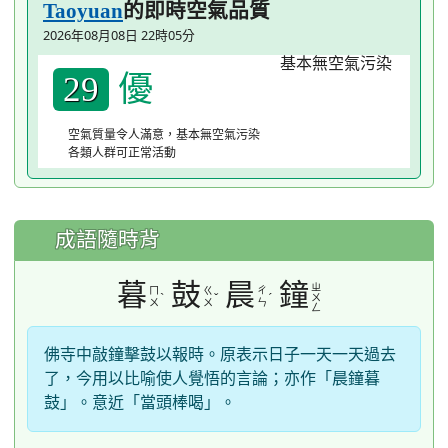
的即時空氣品質
Taoyuan
2026年08月08日 22時05分
優
29
空氣質量令人滿意，基本無空氣污染
各類人群可正常活動
成語隨時背
暮
鼓
晨
鐘
ㄓ
ㄇ
ㄍ
ㄔ
ˋ
ˇ
ˊ
ㄨ
ㄨ
ㄨ
ㄣ
ㄥ
佛寺中敲鐘擊鼓以報時。原表示日子一天一天過去
了，今用以比喻使人覺悟的言論；亦作「晨鐘暮
鼓」。意近「當頭棒喝」。