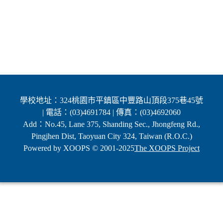
學校地址：324桃園市平鎮區中豐路山頂段375巷45號
| 電話：(03)4691784 | 傳真：(03)4692060
Add：No.45, Lane 375, Shanding Sec., Jhongfeng Rd.,
Pingjhen Dist, Taoyuan City 324, Taiwan (R.O.C.)
Powered by XOOPS © 2001-2025
The XOOPS Project