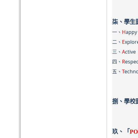
柒、學生
一、
H
ap
二、
E
xpl
三、
A
cti
四、
R
esp
五、
T
ech
捌、學校
玖、「
P