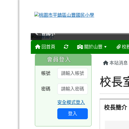
山豐國小
山豐國小
山豐國小
山豐國小
回首頁
關於山豐
校
:::
:::
會員登入
本站消息
帳號
校長
密碼
安全模式登入
校長簡介
登入