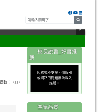
search
:::
校長說書_好書推
薦
This
is
a
因格式不支援、伺服器
modal
window.
或網路的問題無法載入
 點閱數： 7117
媒體。
空氣品質