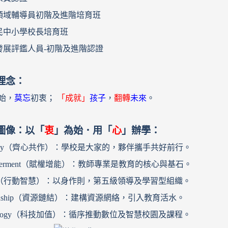
領域輔導員初階及進階培育班
民中小學校長培育班
發展評鑑人員-初階及進階認證
理念：
始，
莫忘
初衷；
「成就」
孩子
，
翻轉
未來
。
圖像：以「
衷
」為始．用「
心
」辦學：
mony（齊心共作）：學校是大家的，夥伴攜手共好前行。
werment（賦權增能）：教師專業是教育的核心與基石。
ion（行動智慧）：以身作則，第五級領導及學習型組織。
tionship（資源鏈結）：建構資源網絡，引入教育活水。
nology（科技加值）：循序推動數位及智慧校園及課程。