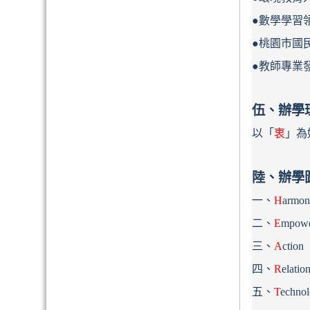
●
數學學習
●
桃園市國
●
教師專業
伍、辦學
以「
衷
」為
陸、辦學
一、
H
ar
二、
E
mpo
三、
A
ct
四、
R
ela
五、
T
ech