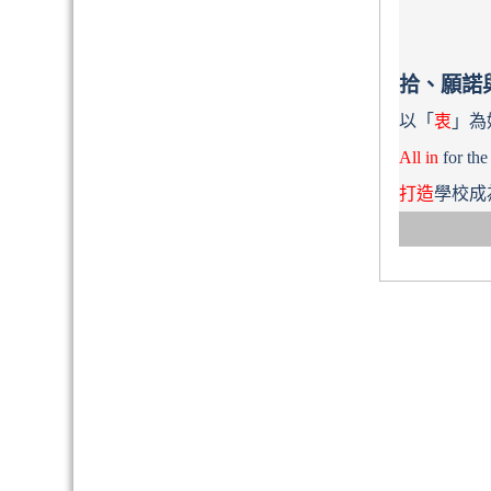
拾、願諾
以「
衷
」為
All in
for the
打造
學校成