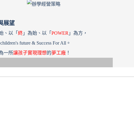
與展望
始、以「
終
」為始、以「
POWER
」為方，
 children's future & Success For All。
為一所
讓孩子實現理想
的
夢工廠
！