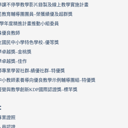
停課不停學教學影片錄製及線上教學實施計畫
民教育輔導團團員–榮獲績優及超群獎
13學年度精進計畫推動小組委員
殊優良教師
立國民中小學特色學校–優等獎
學卓越獎–金桃獎
學卓越獎–佳作
師專業學習社群-績優社群–特優獎
中小教師素養導向優良教學示例輔導團組–特優獎
經營與教學創新KDP國際認證獎–標竿獎
：
專業證照
人員認證