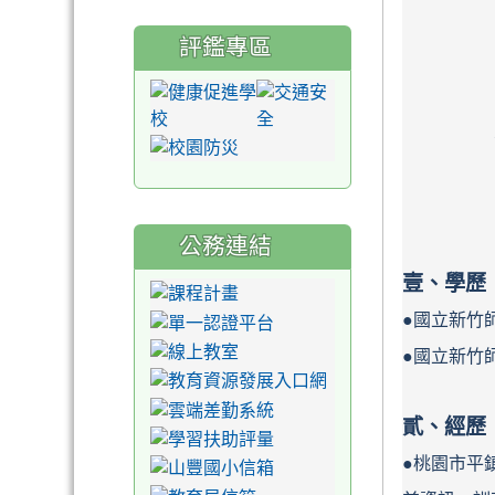
評鑑專區
公務連結
壹、學歷
●國立新竹
●國立新竹
貳、經歷
●桃園市平