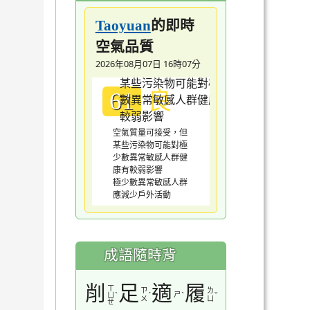
的即時
Taoyuan
空氣品質
2026年08月07日 16時07分
良
61
空氣質量可接受，但
某些污染物可能對極
少數異常敏感人群健
康有較弱影響
極少數異常敏感人群
應減少戶外活動
成語隨時背
削
足
適
履
ㄒ
ㄗ
ㄌ
ˋ
ˊ
ㄕ
ˋ
ˇ
ㄩ
ㄨ
ㄩ
ㄝ