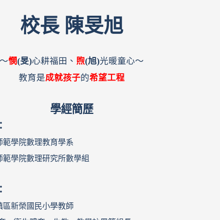
校長 陳旻旭
～
憫
(旻)
心耕福田、
煦
(旭)
光暖童心～
教育是
成就孩子
的
希望工程
學經簡歷
：
師範學院數理教育學系
師範學院數理研究所數學組
：
鎮區新榮國民小學教師