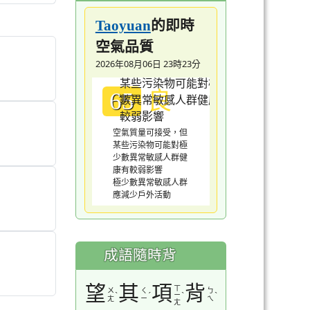
的即時
Taoyuan
空氣品質
2026年08月06日 23時23分
良
65
空氣質量可接受，但
某些污染物可能對極
少數異常敏感人群健
康有較弱影響
極少數異常敏感人群
應減少戶外活動
成語隨時背
望
其
項
背
ㄒ
ㄨ
ㄑ
ㄅ
ˋ
ˊ
ˋ
ˋ
ㄧ
ㄤ
ㄧ
ㄟ
ㄤ