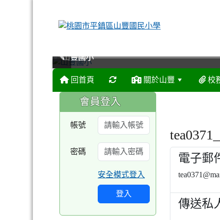
山豐國小
山豐國小
山豐國小
山豐國小
回首頁
關於山豐
校
:::
:::
會員登入
帳號
tea03
密碼
電子郵
安全模式登入
tea0371@mail
登入
傳送私