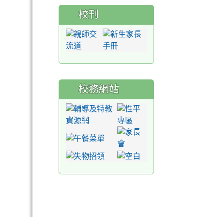
校刊
校務網站