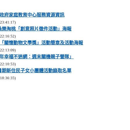
政府家庭教育中心服務資源資訊
3:41:17)
祖孫樂淘桃「創意照片徵件活動」海報
2:16:52)
五屆「關懷動物文學獎」活動簡章及活動海報
2:13:09)
青少年幸福不迷網：週末關機親子營隊」
2:10:53)
度暑期新住民子女小團體活動錄取名單
8:36:35)