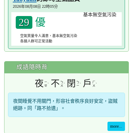
2026年08月08日 22時05分
優
29
空氣質量令人滿意，基本無空氣污染
各類人群可正常活動
成語隨時背
夜
不
閉
戶
ㄧ
ㄅ
ㄅ
ㄏ
ˋ
ˋ
ˋ
ˋ
ㄝ
ㄨ
ㄧ
ㄨ
夜間睡覺不用關門，形容社會秩序良好安定，盜賊
絕跡。同「路不拾遺」。
more...