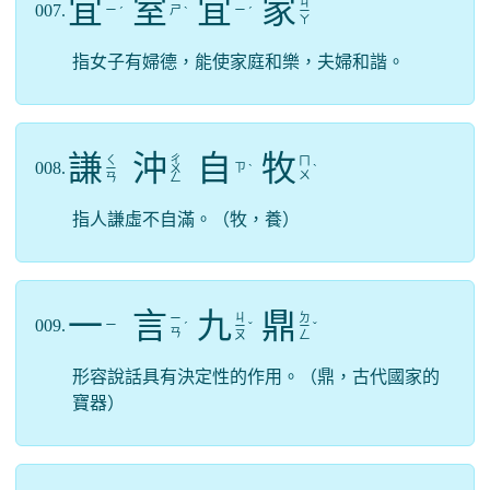
宜
室
宜
家
ㄐ
007.
ㄧ
ㄕ
ㄧ
ˊ
ˋ
ˊ
ㄧ
ㄚ
指女子有婦德，能使家庭和樂，夫婦和諧。
謙
沖
自
牧
ㄑ
ㄔ
ㄇ
008.
ㄗ
ㄧ
ㄨ
ˋ
ˋ
ㄨ
ㄢ
ㄥ
指人謙虛不自滿。（牧，養）
一
言
九
鼎
ㄐ
ㄉ
ㄧ
009.
ㄧ
ˊ
ㄧ
ˇ
ㄧ
ˇ
ㄢ
ㄡ
ㄥ
形容說話具有決定性的作用。（鼎，古代國家的
寶器）