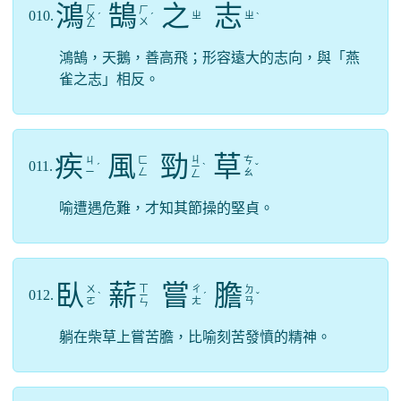
鴻
鵠
之
志
ㄏ
ㄏ
010.
ㄓ
ㄓ
ㄨ
ˊ
ˊ
ˋ
ㄨ
ㄥ
鴻鵠，天鵝，善高飛；形容遠大的志向，與「燕
雀之志」相反。
疾
風
勁
草
ㄐ
ㄐ
ㄈ
ㄘ
011.
ˊ
ㄧ
ˋ
ˇ
ㄧ
ㄥ
ㄠ
ㄥ
喻遭遇危難，才知其節操的堅貞。
臥
薪
嘗
膽
ㄒ
ㄨ
ㄔ
ㄉ
012.
ˋ
ㄧ
ˊ
ˇ
ㄛ
ㄤ
ㄢ
ㄣ
躺在柴草上嘗苦膽，比喻刻苦發憤的精神。