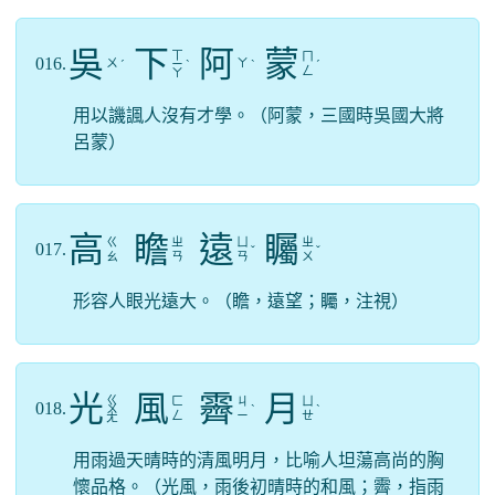
吳
下
阿
蒙
ㄒ
ㄇ
016.
ㄨ
ㄚ
ˊ
ㄧ
ˋ
ˋ
ˊ
ㄥ
ㄚ
用以譏諷人沒有才學。（阿蒙，三國時吳國大將
呂蒙）
高
瞻
遠
矚
ㄍ
ㄓ
ㄩ
ㄓ
017.
ˇ
ˇ
ㄠ
ㄢ
ㄢ
ㄨ
形容人眼光遠大。（瞻，遠望；矚，注視）
光
風
霽
月
ㄍ
ㄈ
ㄐ
ㄩ
018.
ㄨ
ˋ
ˋ
ㄥ
ㄧ
ㄝ
ㄤ
用雨過天晴時的清風明月，比喻人坦蕩高尚的胸
懷品格。（光風，雨後初晴時的和風；霽，指雨