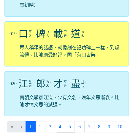
雪初晴）
口
碑
載
道
ㄎ
ㄅ
ㄗ
ㄉ
019.
ˇ
ˋ
ˋ
ㄡ
ㄟ
ㄞ
ㄠ
眾人稱頌的話語，就像刻在記功碑上一樣，到處
流傳。比喻廣受好評。同「有口皆碑」
江
郎
才
盡
ㄐ
ㄐ
ㄌ
ㄘ
020.
ㄧ
ˊ
ˊ
ㄧ
ˋ
ㄤ
ㄞ
ㄤ
ㄣ
南朝文學家江淹，少有文名，晚年文思漸衰。比
喻才情文思的減退。
(current)
«
‹
1
2
3
4
5
6
7
8
9
10