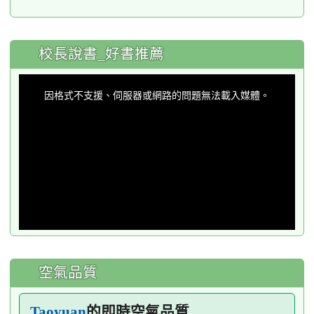
:::
校長說書_好書推薦
This
is
a
因格式不支援、伺服器或網路的問題無法載入媒體。
modal
window.
空氣品質
的即時空氣品質
Taoyuan