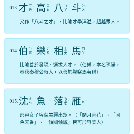
才
高
八
斗
ㄘ
ㄍ
ㄅ
ㄉ
013.
ˊ
ˇ
ㄞ
ㄠ
ㄚ
ㄡ
又作「八斗之才」，比喻才學洋溢，超越眾人。
伯
樂
相
馬
ㄒ
ㄅ
ㄌ
ㄇ
014.
ˊ
ˋ
ㄧ
ˋ
ˇ
ㄛ
ㄜ
ㄚ
ㄤ
比喻善於發現、選拔人才。（伯樂，本名孫陽，
春秋秦穆公時人，以善於觀察馬著稱）
沈
魚
落
雁
ㄌ
ㄔ
ㄧ
015.
ㄩ
ˊ
ˊ
ㄨ
ˋ
ˋ
ㄣ
ㄢ
ㄛ
形容女子容貌美麗出眾。（「閉月羞花」、「國
色天香」、「傾國傾城」皆可形容美人）