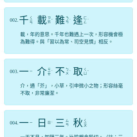
千
載
難
逢
ㄑ
ㄗ
ㄋ
ㄈ
002.
ㄧ
ˇ
ˊ
ˊ
ㄞ
ㄢ
ㄥ
ㄢ
載，年的意思。千年也難遇上一次，形容機會極
為難得。與「習以為常、司空見慣」相反。
一
介
不
取
ㄐ
ㄅ
ㄑ
003.
ㄧ
ㄧ
ˋ
ˋ
ˇ
ㄨ
ㄩ
ㄝ
介，通「芥」，小草，引申微小之物；形容絲毫
不取，非常廉潔。
一
日
三
秋
ㄑ
ㄙ
004.
ㄧ
ㄖ
ˋ
ㄧ
ㄢ
ㄡ