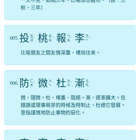
一天不見，如隔三年。比喻想念殷切。（註：三
秋，三年）
投
桃
報
李
ㄊ
ㄊ
ㄅ
ㄌ
005.
ˊ
ˊ
ˋ
ˇ
ㄡ
ㄠ
ㄠ
ㄧ
比喻朋友之間友情深重，禮尚往來。
防
微
杜
漸
ㄐ
ㄈ
ㄨ
ㄉ
006.
ˊ
ˊ
ˋ
ㄧ
ˋ
ㄤ
ㄟ
ㄨ
ㄢ
微，隱微。杜，堵塞、阻絕。漸，逐漸擴大。在
錯誤或壞事萌芽的時候及時制止，杜絕它發展。
意指謹慎地防止事物的惡化。