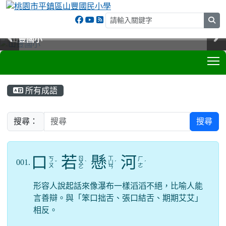
sea
山豐國小
山豐國小
山豐國小
山豐國小
T
:::
所有成語
搜尋：
搜尋
口
若
懸
河
ㄖ
ㄒ
ㄎ
ㄏ
001.
ˇ
ㄨ
ˋ
ㄩ
ˊ
ˊ
ㄡ
ㄜ
ㄛ
ㄢ
形容人說起話來像瀑布一樣滔滔不絕，比喻人能
言善辯。與「笨口拙舌、張口結舌、期期艾艾」
相反。