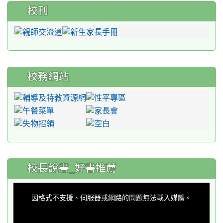
校刊
校務網站
:::
校長說書_好書推薦
This
is
a
因格式不支援、伺服器或網路的問題無法載入媒體。
modal
window.