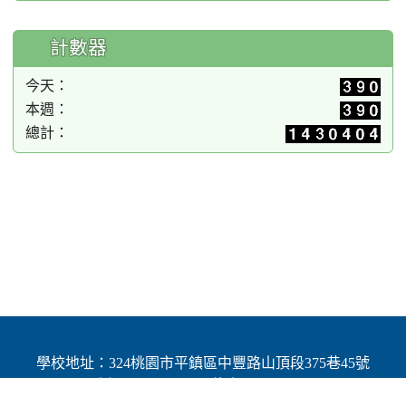
計數器
今天：
本週：
總計：
學校地址：324桃園市平鎮區中豐路山頂段375巷45號
| 電話：(03)4691784 | 傳真：(03)4692060