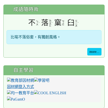
成語隨時背
不
落
窠
臼
ㄌ
ㄐ
ㄅ
ㄎ
ˋ
ˋ
ˋ
ㄨ
ㄧ
ㄨ
ㄜ
ㄛ
ㄡ
比喻不落俗套，有獨創風格。
more...
自主學習
因材網登入方式