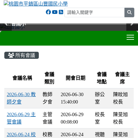
sea
山豐國小
山豐國小
山豐國小
山豐國小
T
:::
所有會議
List Meeting
會議
會議
會議主
會議名稱
開會日期
類別
地點
席
2026-06-30 教
教師
2026-06-30
辦公
陳旼旭
師夕會
夕會
15:40:00
室
校長
2026-06-29 主
主管
2026-06-29
校長
陳旻旭
管會議
會議
00:08:00
室
校長
2026-06-24 校
校務
2026-06-24
視聽
陳旻旭