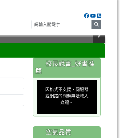
search
:::
校長說書_好書推
薦
This
is
a
因格式不支援、伺服器
modal
window.
或網路的問題無法載入
媒體。
空氣品質