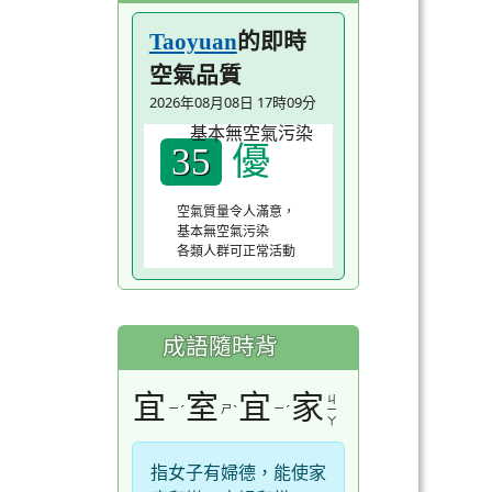
的即時
Taoyuan
空氣品質
2026年08月08日 17時09分
優
35
空氣質量令人滿意，
基本無空氣污染
各類人群可正常活動
成語隨時背
宜
室
宜
家
ㄐ
ㄧ
ˊ
ㄕ
ˋ
ㄧ
ˊ
ㄧ
ㄚ
指女子有婦德，能使家