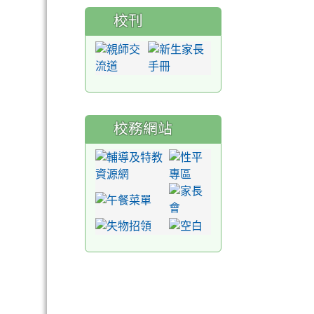
校刊
校務網站