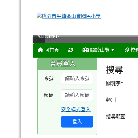
山豐國小
山豐國小
山豐國小
山豐國小
回首頁
關於山豐
校
:::
:::
會員登入
搜尋
帳號
關鍵字
*
密碼
類別
安全模式登入
搜尋範圍
登入