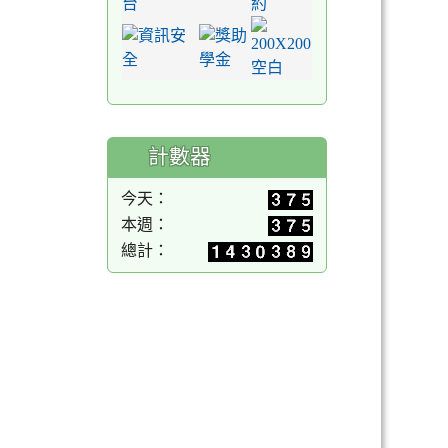
計數器
今天：
本週：
總計：