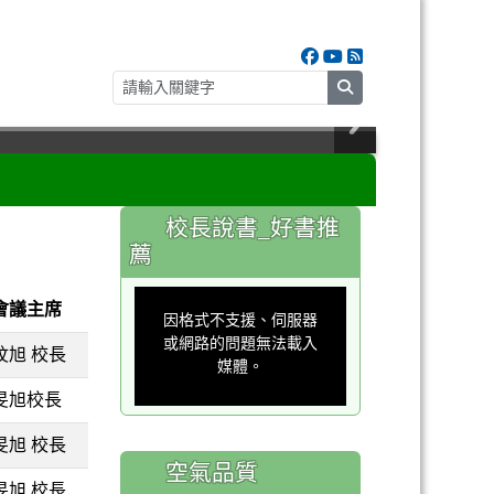
search
:::
校長說書_好書推
薦
This
is
會議主席
a
因格式不支援、伺服器
modal
window.
或網路的問題無法載入
旼旭 校長
媒體。
旻旭校長
旻旭 校長
空氣品質
旻旭 校長