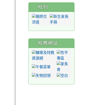
校刊
校務網站