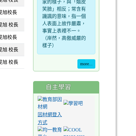
家的樣子，與「嬉皮
笑臉」相反；常含有
旻旭校長
譏諷的意味，指一個
人表面上故作嚴肅，
旻旭 校長
事實上表裡不一。
旻旭校長
（岸然，高傲威嚴的
樣子）
旻旭 校長
旻旭 校長
more...
自主學習
因材網登入
方式