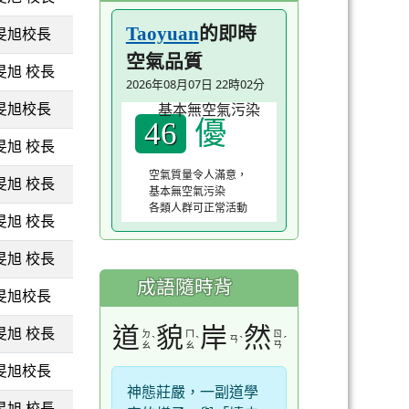
的即時
Taoyuan
旻旭校長
空氣品質
旻旭 校長
2026年08月07日 22時02分
旻旭校長
優
46
旻旭 校長
空氣質量令人滿意，
旻旭 校長
基本無空氣污染
各類人群可正常活動
旻旭 校長
旻旭 校長
成語隨時背
旻旭校長
道
貌
岸
然
旻旭 校長
ㄉ
ㄇ
ㄖ
ˋ
ˋ
ㄢ
ˋ
ˊ
ㄠ
ㄠ
ㄢ
旻旭校長
神態莊嚴，一副道學
旻旭 校長