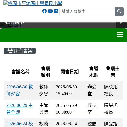
sea
山豐國小
山豐國小
山豐國小
山豐國小
T
:::
所有會議
List Meeting
會議
會議
會議主
會議名稱
開會日期
類別
地點
席
2026-06-30 教
教師
2026-06-30
辦公
陳旼旭
師夕會
夕會
15:40:00
室
校長
2026-06-29 主
主管
2026-06-29
校長
陳旻旭
管會議
會議
00:08:00
室
校長
2026-06-24 校
校務
2026-06-24
視聽
陳旻旭