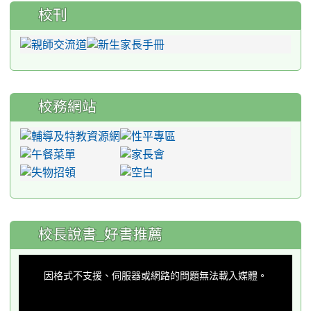
校刊
校務網站
:::
校長說書_好書推薦
This
is
a
因格式不支援、伺服器或網路的問題無法載入媒體。
modal
window.