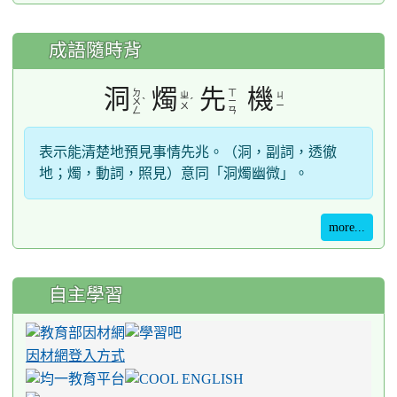
成語隨時背
洞
燭
先
機
ㄉ
ㄒ
ㄓ
ㄐ
ˋ
ˊ
ㄨ
ㄧ
ㄨ
ㄧ
ㄥ
ㄢ
表示能清楚地預見事情先兆。（洞，副詞，透徹
地；燭，動詞，照見）意同「洞燭幽微」。
more...
自主學習
因材網登入方式