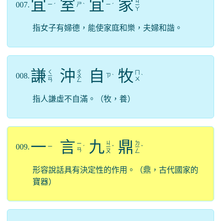
宜
室
宜
家
ㄐ
007.
ㄧ
ㄕ
ㄧ
ˊ
ˋ
ˊ
ㄧ
ㄚ
指女子有婦德，能使家庭和樂，夫婦和諧。
謙
沖
自
牧
ㄑ
ㄔ
ㄇ
008.
ㄗ
ㄧ
ㄨ
ˋ
ˋ
ㄨ
ㄢ
ㄥ
指人謙虛不自滿。（牧，養）
一
言
九
鼎
ㄐ
ㄉ
ㄧ
009.
ㄧ
ˊ
ㄧ
ˇ
ㄧ
ˇ
ㄢ
ㄡ
ㄥ
形容說話具有決定性的作用。（鼎，古代國家的
寶器）