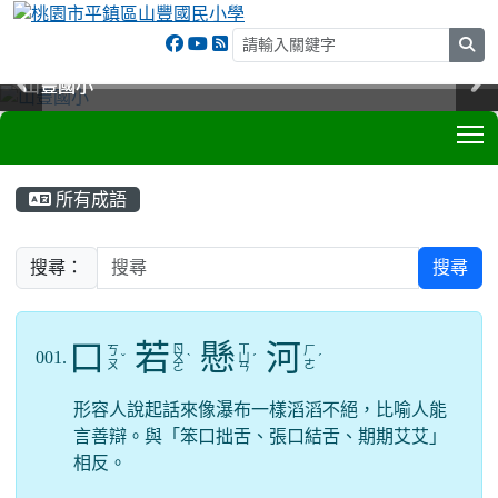
sea
山豐國小
山豐國小
山豐國小
山豐國小
T
:::
所有成語
搜尋：
搜尋
口
若
懸
河
ㄖ
ㄒ
ㄎ
ㄏ
001.
ˇ
ㄨ
ˋ
ㄩ
ˊ
ˊ
ㄡ
ㄜ
ㄛ
ㄢ
形容人說起話來像瀑布一樣滔滔不絕，比喻人能
言善辯。與「笨口拙舌、張口結舌、期期艾艾」
相反。