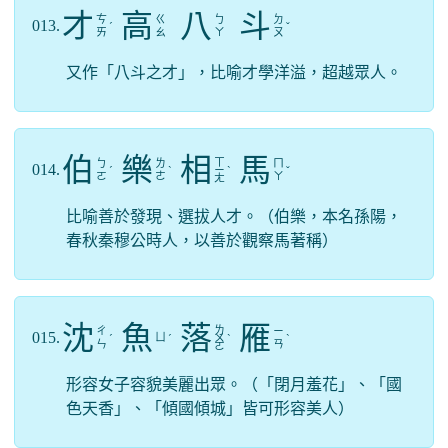
才
高
八
斗
ㄘ
ㄍ
ㄅ
ㄉ
013.
ˊ
ˇ
ㄞ
ㄠ
ㄚ
ㄡ
又作「八斗之才」，比喻才學洋溢，超越眾人。
伯
樂
相
馬
ㄒ
ㄅ
ㄌ
ㄇ
014.
ˊ
ˋ
ㄧ
ˋ
ˇ
ㄛ
ㄜ
ㄚ
ㄤ
比喻善於發現、選拔人才。（伯樂，本名孫陽，
春秋秦穆公時人，以善於觀察馬著稱）
沈
魚
落
雁
ㄌ
ㄔ
ㄧ
015.
ㄩ
ˊ
ˊ
ㄨ
ˋ
ˋ
ㄣ
ㄢ
ㄛ
形容女子容貌美麗出眾。（「閉月羞花」、「國
色天香」、「傾國傾城」皆可形容美人）