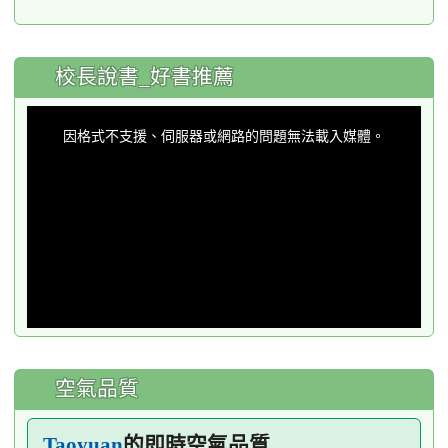
:::
校長說書_好書推薦
This
is
a
因格式不支援、伺服器或網路的問題無法載入媒體。
modal
window.
空氣品質
的即時空氣品質
Taoyuan