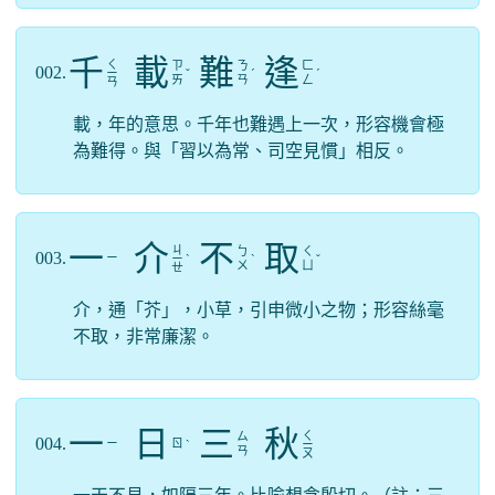
千
載
難
逢
ㄑ
ㄗ
ㄋ
ㄈ
002.
ㄧ
ˇ
ˊ
ˊ
ㄞ
ㄢ
ㄥ
ㄢ
載，年的意思。千年也難遇上一次，形容機會極
為難得。與「習以為常、司空見慣」相反。
一
介
不
取
ㄐ
ㄅ
ㄑ
003.
ㄧ
ㄧ
ˋ
ˋ
ˇ
ㄨ
ㄩ
ㄝ
介，通「芥」，小草，引申微小之物；形容絲毫
不取，非常廉潔。
一
日
三
秋
ㄑ
ㄙ
004.
ㄧ
ㄖ
ˋ
ㄧ
ㄢ
ㄡ