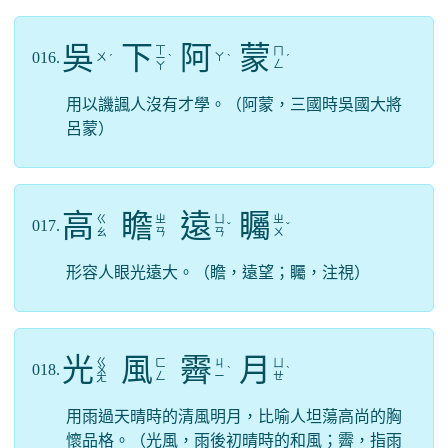
吳
下
阿
蒙
ㄒ
ㄇ
016.
ㄨ
ㄚ
ˊ
ㄧ
ˋ
ˋ
ˊ
ㄥ
ㄚ
用以譏諷人沒有才學。（阿蒙，三國時吳國大將
呂蒙）
高
瞻
遠
矚
ㄍ
ㄓ
ㄩ
ㄓ
017.
ˇ
ˇ
ㄠ
ㄢ
ㄢ
ㄨ
形容人眼光遠大。（瞻，遠望；矚，注視）
光
風
霽
月
ㄍ
ㄈ
ㄐ
ㄩ
018.
ㄨ
ˋ
ˋ
ㄥ
ㄧ
ㄝ
ㄤ
用雨過天晴時的清風明月，比喻人坦蕩高尚的胸
懷品格。（光風，雨後初晴時的和風；霽，指雨