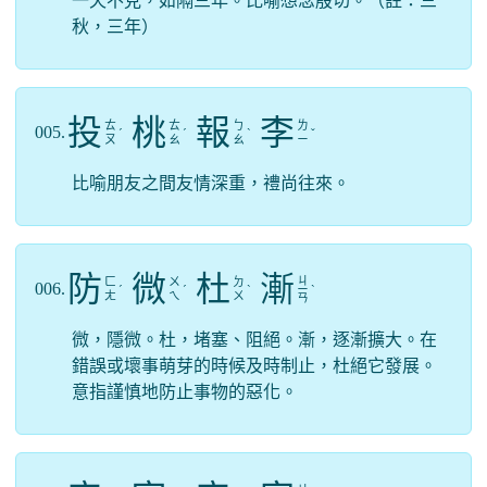
一天不見，如隔三年。比喻想念殷切。（註：三
秋，三年）
投
桃
報
李
ㄊ
ㄊ
ㄅ
ㄌ
005.
ˊ
ˊ
ˋ
ˇ
ㄡ
ㄠ
ㄠ
ㄧ
比喻朋友之間友情深重，禮尚往來。
防
微
杜
漸
ㄐ
ㄈ
ㄨ
ㄉ
006.
ˊ
ˊ
ˋ
ㄧ
ˋ
ㄤ
ㄟ
ㄨ
ㄢ
微，隱微。杜，堵塞、阻絕。漸，逐漸擴大。在
錯誤或壞事萌芽的時候及時制止，杜絕它發展。
意指謹慎地防止事物的惡化。