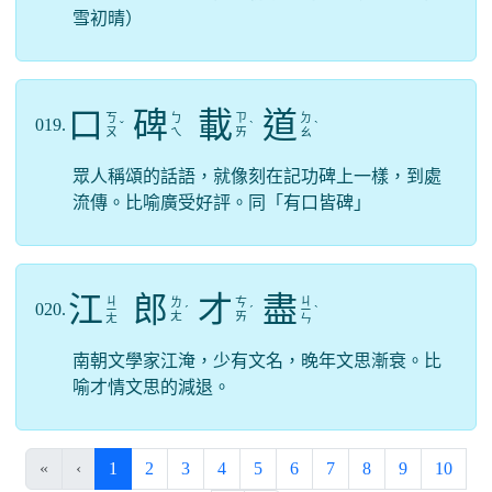
雪初晴）
口
碑
載
道
ㄎ
ㄅ
ㄗ
ㄉ
019.
ˇ
ˋ
ˋ
ㄡ
ㄟ
ㄞ
ㄠ
眾人稱頌的話語，就像刻在記功碑上一樣，到處
流傳。比喻廣受好評。同「有口皆碑」
江
郎
才
盡
ㄐ
ㄐ
ㄌ
ㄘ
020.
ㄧ
ˊ
ˊ
ㄧ
ˋ
ㄤ
ㄞ
ㄤ
ㄣ
南朝文學家江淹，少有文名，晚年文思漸衰。比
喻才情文思的減退。
(current)
«
‹
1
2
3
4
5
6
7
8
9
10