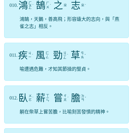
鴻
鵠
之
志
ㄏ
ㄏ
010.
ㄓ
ㄓ
ㄨ
ˊ
ˊ
ˋ
ㄨ
ㄥ
鴻鵠，天鵝，善高飛；形容遠大的志向，與「燕
雀之志」相反。
疾
風
勁
草
ㄐ
ㄐ
ㄈ
ㄘ
011.
ˊ
ㄧ
ˋ
ˇ
ㄧ
ㄥ
ㄠ
ㄥ
喻遭遇危難，才知其節操的堅貞。
臥
薪
嘗
膽
ㄒ
ㄨ
ㄔ
ㄉ
012.
ˋ
ㄧ
ˊ
ˇ
ㄛ
ㄤ
ㄢ
ㄣ
躺在柴草上嘗苦膽，比喻刻苦發憤的精神。