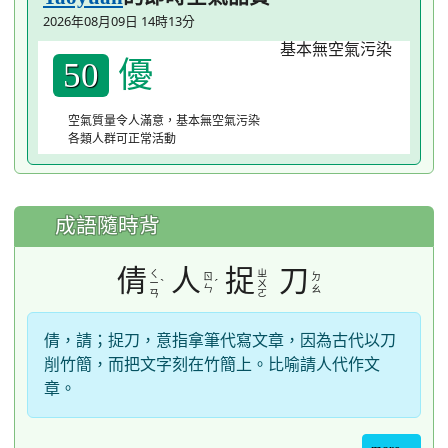
2026年08月09日 14時13分
優
50
空氣質量令人滿意，基本無空氣污染
各類人群可正常活動
成語隨時背
倩
人
捉
刀
ㄑ
ㄓ
ㄖ
ㄉ
ˋ
ˊ
ㄧ
ㄨ
ㄣ
ㄠ
ㄢ
ㄛ
倩，請；捉刀，意指拿筆代寫文章，因為古代以刀
削竹簡，而把文字刻在竹簡上。比喻請人代作文
章。