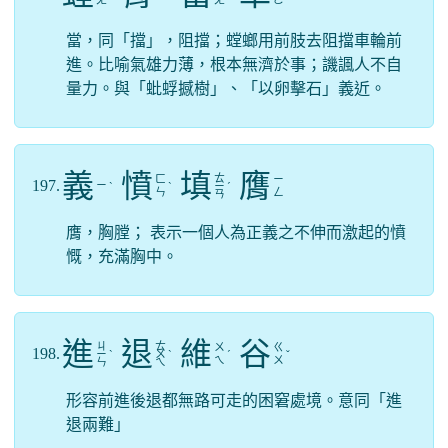
ㄤ
ㄧ
ㄤ
ㄜ
當，同「擋」，阻擋；螳螂用前肢去阻擋車輪前
進。比喻氣雄力薄，根本無濟於事；譏諷人不自
量力。與「蚍蜉撼樹」、「以卵擊石」義近。
義
憤
填
膺
ㄊ
ㄈ
ㄧ
197.
ㄧ
ˋ
ˋ
ㄧ
ˊ
ㄣ
ㄥ
ㄢ
膺，胸膛； 表示一個人為正義之不伸而激起的憤
慨，充滿胸中。
進
退
維
谷
ㄐ
ㄊ
ㄨ
ㄍ
198.
ㄧ
ˋ
ㄨ
ˋ
ˊ
ˇ
ㄟ
ㄨ
ㄣ
ㄟ
形容前進後退都無路可走的困窘處境。意同「進
退兩難」