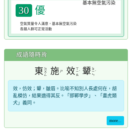
優
30
空氣質量令人滿意，基本無空氣污染
各類人群可正常活動
成語隨時背
東
施
效
顰
ㄉ
ㄒ
ㄆ
ㄕ
ˋ
ˊ
ㄨ
ㄧ
ㄧ
ㄥ
ㄠ
ㄣ
效，仿效；顰，皺眉。比喻不知別人長處何在，胡
亂模仿，結果適得其反。「邯鄲學步」、「畫虎類
犬」義同。
more...