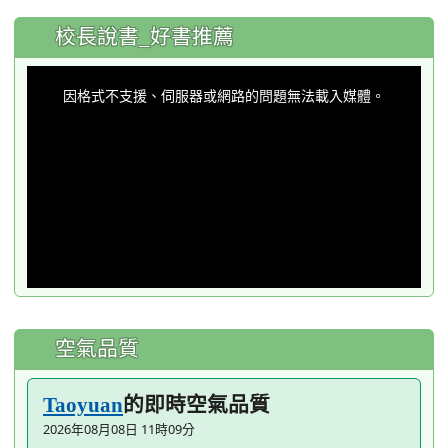
:::
校長說書_好書推薦
This
is
a
因格式不支援、伺服器或網路的問題無法載入媒體。
modal
window.
空氣品質
的即時空氣品質
Taoyuan
2026年08月08日 11時09分