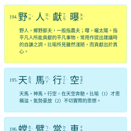
野
人
獻
曝
ㄒ
ㄧ
ㄖ
ㄆ
194.
ˇ
ˊ
ㄧ
ˋ
ˋ
ㄝ
ㄣ
ㄨ
ㄢ
野人，鄉野鄙夫，一般指農夫；曝，曬太陽。指
平凡人所能貢獻的平凡事物，常用作提出建議時
的自謙之詞，比喻所見雖然淺陋，而貢獻出於真
心。
天
馬
行
空
ㄊ
ㄒ
ㄎ
ㄇ
195.
ㄧ
ˇ
ㄧ
ˊ
ㄨ
ㄚ
ㄢ
ㄥ
ㄥ
天馬，神馬。行空，在天空奔馳。比喻（1）才思
橫溢，氣勢豪放（2）不切實際的思想。
螳
臂
當
車
ㄊ
ㄅ
ㄉ
ㄔ
196.
ˊ
ˋ