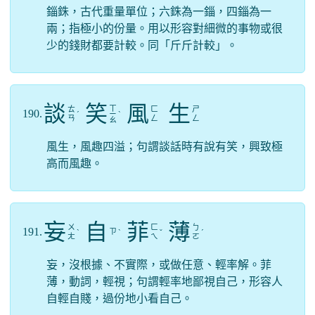
錙銖，古代重量單位；六銖為一錙，四錙為一
兩；指極小的份量。用以形容對細微的事物或很
少的錢財都要計較。同「斤斤計較」。
談
笑
風
生
ㄒ
ㄊ
ㄈ
ㄕ
190.
ˊ
ㄧ
ˋ
ㄢ
ㄥ
ㄥ
ㄠ
風生，風趣四溢；句謂談話時有說有笑，興致極
高而風趣。
妄
自
菲
薄
ㄨ
ㄈ
ㄅ
191.
ㄗ
ˋ
ˋ
ˇ
ˊ
ㄤ
ㄟ
ㄛ
妄，沒根據、不實際，或做任意、輕率解。菲
薄，動詞，輕視；句謂輕率地鄙視自己，形容人
自輕自賤，過份地小看自己。