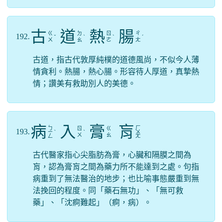
古
道
熱
腸
ㄍ
ㄉ
ㄖ
ㄔ
192.
ˇ
ˋ
ˋ
ˊ
ㄨ
ㄠ
ㄜ
ㄤ
古道，指古代敦厚純樸的道德風尚，不似今人薄
情貪利。熱腸，熱心腸。形容待人厚道，真摯熱
情；讚美有救助別人的美德。
病
入
膏
肓
ㄅ
ㄏ
ㄖ
ㄍ
193.
ㄧ
ˋ
ˋ
ㄨ
ㄨ
ㄠ
ㄥ
ㄤ
古代醫家指心尖脂肪為膏，心臟和隔膜之間為
肓，認為膏肓之間為藥力所不能達到之處。句指
病重到了無法醫治的地步；也比喻事態嚴重到無
法挽回的程度。同「藥石無功」、「無可救
藥」、「沈痾難起」（痾，病）。