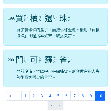
買
櫝
還
珠
ㄏ
ㄇ
ㄉ
ㄓ
199.
ˇ
ˊ
ㄨ
ˊ
ㄞ
ㄨ
ㄨ
ㄢ
買了裝珍珠的盒子，而把珍珠退還。後用「買櫝
還珠」比喻捨本逐末，取捨失當。
門
可
羅
雀
ㄌ
ㄑ
ㄇ
ㄎ
200.
ˊ
ˇ
ㄨ
ˊ
ㄩ
ˋ
ㄣ
ㄜ
ㄛ
ㄝ
門前冷清，空曠得可張網捕雀。形容做官的人失
勢後賓客稀少的景況。
(curre
«
‹
1
2
3
4
5
6
7
8
9
10
›
»