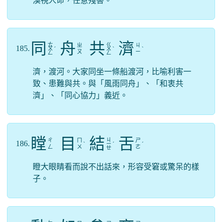
漠視人命，任意殘害。
同
舟
共
濟
ㄊ
ㄍ
ㄓ
ㄐ
185.
ㄨ
ˊ
ㄨ
ˋ
ˋ
ㄡ
ㄧ
ㄥ
ㄥ
濟，渡河。大家同坐一條船渡河，比喻利害一
致、患難與共。與「風雨同舟」、「和衷共
濟」、「同心協力」義近。
瞠
目
結
舌
ㄐ
ㄔ
ㄇ
ㄕ
186.
ˋ
ㄧ
ˊ
ˊ
ㄥ
ㄨ
ㄜ
ㄝ
瞪大眼睛看而說不出話來，形容受窘或驚呆的樣
子。