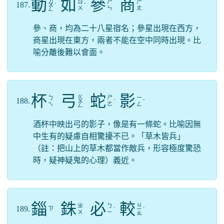
動
如
參
商
ㄉ
ㄖ
ㄕ
ㄕ
187.
ㄨ
ˋ
ˊ
ㄨ
ㄣ
ㄤ
ㄥ
參、商，均為二十八星宿名；參星出現在西方，
商星出現在東方，兩者不能在空中同時出現。比
喻分離後難以會面。
杯
弓
蛇
影
ㄍ
ㄅ
ㄕ
ㄧ
188.
ㄨ
ˊ
ˇ
ㄟ
ㄜ
ㄥ
ㄥ
酒杯中映出弓的影子，像是有一條蛇。比喻因無
中生有的疑慮自相驚擾不已。「草木皆兵」
（註：把山上的草木都當作敵兵，形容極度驚恐
時，疑神疑鬼的心理）義近。
錙
銖
必
較
ㄐ
ㄓ
ㄅ
189.
ㄗ
ˋ
ㄧ
ˋ
ㄨ
ㄧ
ㄠ