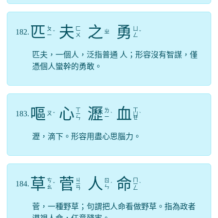
匹
夫
之
勇
ㄆ
ㄈ
ㄩ
182.
ㄓ
ˇ
ˇ
ㄧ
ㄨ
ㄥ
匹夫，一個人，泛指普通 人；形容沒有智謀，僅
憑個人蠻幹的勇敢。
嘔
心
瀝
血
ㄒ
ㄒ
ㄌ
183.
ㄡ
ˇ
ㄧ
ˋ
ㄩ
ˋ
ㄧ
ㄣ
ㄝ
瀝，滴下。形容用盡心思腦力。
草
菅
人
命
ㄐ
ㄇ
ㄘ
ㄖ
184.
ˇ
ㄧ
ˊ
ㄧ
ˋ
ㄠ
ㄣ
ㄢ
ㄥ
菅，一種野草；句謂把人命看做野草。指為政者