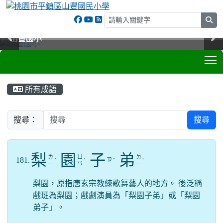
sea
山豐國小
山豐國小
山豐國小
山豐國小
T
:::
所有成語
搜尋：
搜尋
梨
園
子
弟
ㄌ
ㄩ
ㄉ
181.
ㄗ
ˊ
ˊ
ˇ
ˋ
ㄧ
ㄢ
ㄧ
梨園，原指唐玄宗教練歌舞藝人的地方。 後泛稱
戲班為梨園；戲劇演員為「梨園子弟」或「梨園
弟子」。