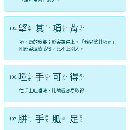
「無可奈何」義近。
望
其
項
背
ㄒ
ㄨ
ㄑ
ㄅ
105.
ˋ
ˊ
ㄧ
ˋ
ˋ
ㄤ
ㄧ
ㄟ
ㄤ
項，頸的後部；形容趕得上。「難以望其項背」
則形容遠遠落後，比不上別人。
唾
手
可
得
ㄊ
ㄕ
ㄎ
ㄉ
106.
ㄨ
ˋ
ˇ
ˇ
ˊ
ㄡ
ㄜ
ㄜ
ㄛ
往手上吐唾沫，比喻極容易取得。
胼
手
胝
足
ㄆ
ㄕ
ㄗ
107.
ㄓ
ㄧ
ˊ
ˇ
ˊ
ㄡ
ㄨ
ㄢ