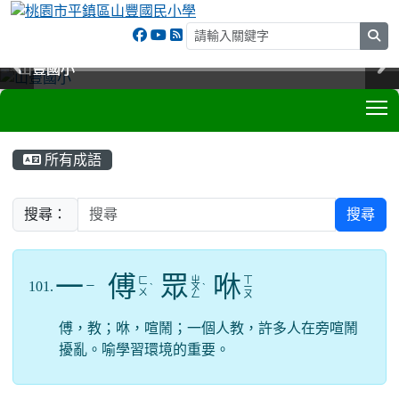
sea
山豐國小
山豐國小
山豐國小
山豐國小
T
:::
所有成語
搜尋：
搜尋
一
傅
眾
咻
ㄓ
ㄒ
ㄈ
101.
ㄧ
ˋ
ㄨ
ˋ
ㄧ
ㄨ
ㄥ
ㄡ
傅，教；咻，喧鬧；一個人教，許多人在旁喧鬧
擾亂。喻學習環境的重要。