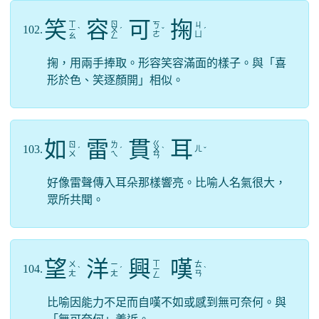
笑
容
可
掬
ㄒ
ㄖ
ㄎ
ㄐ
102.
ㄧ
ˋ
ㄨ
ˊ
ˇ
ˊ
ㄜ
ㄩ
ㄠ
ㄥ
掬，用兩手捧取。形容笑容滿面的樣子。與「喜
形於色、笑逐顏開」相似。
如
雷
貫
耳
ㄍ
ㄖ
ㄌ
103.
ㄦ
ˊ
ˊ
ㄨ
ˋ
ˇ
ㄨ
ㄟ
ㄢ
好像雷聲傳入耳朵那樣響亮。比喻人名氣很大，
眾所共聞。
望
洋
興
嘆
ㄒ
ㄨ
ㄧ
ㄊ
104.
ˋ
ˊ
ㄧ
ˋ
ㄤ
ㄤ
ㄢ
ㄥ
比喻因能力不足而自嘆不如或感到無可奈何。與