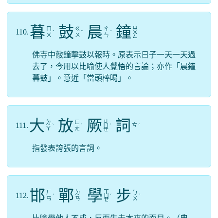
暮
鼓
晨
鐘
ㄓ
ㄇ
ㄍ
ㄔ
110.
ˋ
ˇ
ˊ
ㄨ
ㄨ
ㄨ
ㄣ
ㄥ
佛寺中敲鐘擊鼓以報時。原表示日子一天一天過
去了，今用以比喻使人覺悟的言論；亦作「晨鐘
暮鼓」。意近「當頭棒喝」。
大
放
厥
詞
ㄐ
ㄉ
ㄈ
111.
ㄘ
ˋ
ˋ
ㄩ
ˊ
ˊ
ㄚ
ㄤ
ㄝ
指發表誇張的言詞。
邯
鄲
學
步
ㄒ
ㄏ
ㄉ
ㄅ
112.
ˊ
ㄩ
ˊ
ˋ
ㄢ
ㄢ
ㄨ
ㄝ