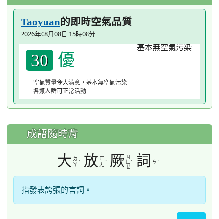
的即時空氣品質
Taoyuan
2026年08月08日 15時08分
優
30
空氣質量令人滿意，基本無空氣污染
各類人群可正常活動
成語隨時背
大
放
厥
詞
ㄐ
ㄉ
ㄈ
ˋ
ˋ
ˊ
ㄘ
ˊ
ㄩ
ㄚ
ㄤ
ㄝ
指發表誇張的言詞。