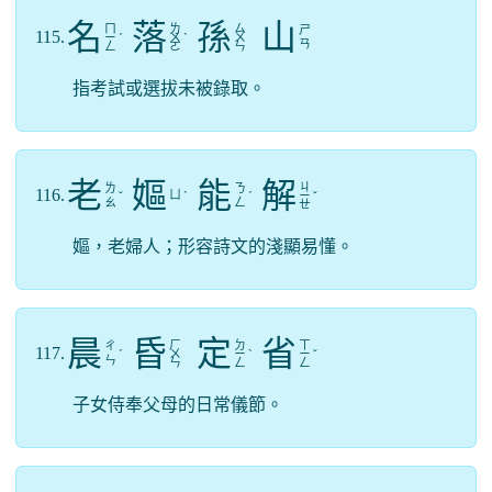
名
落
孫
山
ㄇ
ㄌ
ㄙ
ㄕ
115.
ㄧ
ˊ
ㄨ
ˋ
ㄨ
ㄢ
ㄥ
ㄛ
ㄣ
指考試或選拔未被錄取。
老
嫗
能
解
ㄐ
ㄌ
ㄋ
116.
ㄩ
ˇ
ˋ
ˊ
ㄧ
ˇ
ㄠ
ㄥ
ㄝ
嫗，老婦人；形容詩文的淺顯易懂。
晨
昏
定
省
ㄏ
ㄉ
ㄒ
ㄔ
117.
ˊ
ㄨ
ㄧ
ˋ
ㄧ
ˇ
ㄣ
ㄣ
ㄥ
ㄥ
子女侍奉父母的日常儀節。