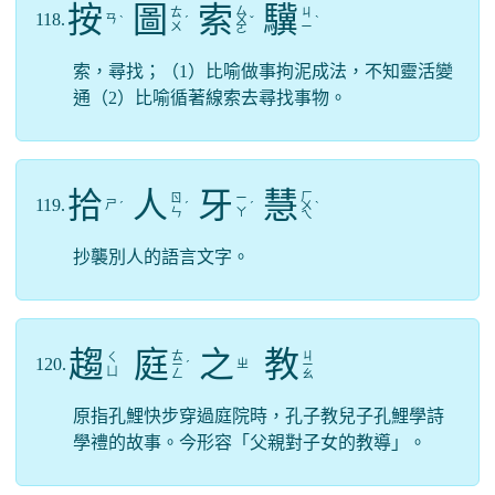
按
圖
索
驥
ㄙ
ㄊ
ㄐ
118.
ㄢ
ˋ
ˊ
ㄨ
ˇ
ˋ
ㄨ
ㄧ
ㄛ
索，尋找；（1）比喻做事拘泥成法，不知靈活變
通（2）比喻循著線索去尋找事物。
拾
人
牙
慧
ㄏ
ㄖ
ㄧ
119.
ㄕ
ˊ
ˊ
ˊ
ㄨ
ˋ
ㄣ
ㄚ
ㄟ
抄襲別人的語言文字。
趨
庭
之
教
ㄊ
ㄐ
ㄑ
120.
ㄓ
ㄧ
ˊ
ㄧ
ㄩ
ㄥ
ㄠ
原指孔鯉快步穿過庭院時，孔子教兒子孔鯉學詩
學禮的故事。今形容「父親對子女的教導」。