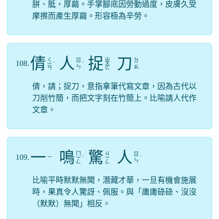
胼、胝，厚繭。手掌腳底因勞動過度，皮膚久受
摩擦而產生厚繭。形容極為辛勞。
倩
人
捉
刀
ㄑ
ㄓ
ㄖ
ㄉ
108.
ㄧ
ˋ
ˊ
ㄨ
ㄣ
ㄠ
ㄢ
ㄛ
倩，請；捉刀，意指拿筆代寫文章，因為古代以
刀削竹簡，而把文字刻在竹簡上。比喻請人代作
文章。
一
鳴
驚
人
ㄇ
ㄐ
ㄖ
109.
ㄧ
ㄧ
ˊ
ㄧ
ˊ
ㄣ
ㄥ
ㄥ
比喻平時默默無聞，潛藏才華，一旦有機會施展
時，果真令人驚訝、佩服。與「庸庸碌碌、沒沒
（默默）無聞」相反。