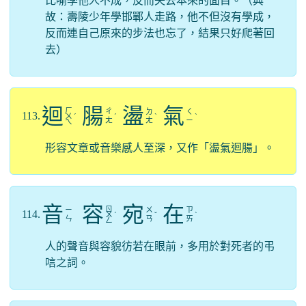
比喻學他人不成，反而失去本來的面目。（典
故：壽陵少年學邯鄲人走路，他不但沒有學成，
反而連自己原來的步法也忘了，結果只好爬著回
去）
迴
腸
盪
氣
ㄏ
ㄔ
ㄉ
ㄑ
113.
ㄨ
ˊ
ˊ
ˋ
ˋ
ㄤ
ㄤ
ㄧ
ㄟ
形容文章或音樂感人至深，又作「盪氣迴腸」。
音
容
宛
在
ㄖ
ㄧ
ㄨ
ㄗ
114.
ㄨ
ˊ
ˇ
ˋ
ㄣ
ㄢ
ㄞ
ㄥ
人的聲音與容貌彷若在眼前，多用於對死者的弔
唁之詞。