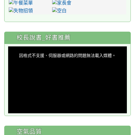
:::
校長說書_好書推薦
This
is
a
因格式不支援、伺服器或網路的問題無法載入媒體。
modal
window.
空氣品質