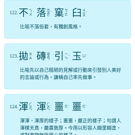
不
落
窠
臼
ㄌ
ㄐ
ㄅ
ㄎ
122.
ˋ
ㄨ
ˋ
ㄧ
ˋ
ㄨ
ㄜ
ㄛ
ㄡ
比喻不落俗套，有獨創風格。
拋
磚
引
玉
ㄓ
ㄆ
ㄧ
123.
ㄩ
ㄨ
ˇ
ˋ
ㄠ
ㄣ
ㄢ
比喻先以自己粗陋的見解或行動來引發別人美好
的言論或行為。謙稱自己率先做事。
渾
渾
噩
噩
ㄏ
ㄏ
124.
ㄜ
ㄜ
ㄨ
ˊ
ㄨ
ˊ
ˋ
ˋ
ㄣ
ㄣ
渾渾，渾厚的樣子；噩噩，嚴正的樣子；句謂人
渾樸天真，嚴肅敦厚。今用以形容人糊里糊塗，