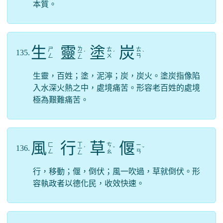
本質。
生
靈
塗
炭
ㄌ
ㄕ
ㄊ
ㄊ
135.
ㄧ
ˊ
ˊ
ˋ
ㄥ
ㄨ
ㄢ
ㄥ
生靈，百姓；塗，泥濘；炭，炭火。塗炭指像陷
入水深火熱之中，處境痛苦。形容老百姓的處境
極為艱難痛苦。
風
行
草
偃
ㄒ
ㄈ
ㄘ
ㄧ
136.
ㄧ
ˊ
ˇ
ˇ
ㄥ
ㄠ
ㄢ
ㄥ
行，移動；偃，倒伏；風一吹過，草就倒伏。形
容執政者以德化民，收效快速。