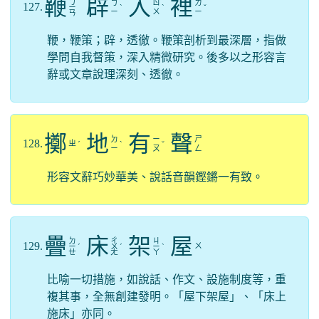
鞭
辟
入
裡
ㄅ
ㄅ
ㄖ
ㄌ
127.
ㄧ
ˋ
ˋ
ˇ
ㄧ
ㄨ
ㄧ
ㄢ
鞭，鞭策；辟，透徹。鞭策剖析到最深層，指做
學問自我督策，深入精微研究。後多以之形容言
辭或文章說理深刻、透徹。
擲
地
有
聲
ㄉ
ㄧ
ㄕ
128.
ㄓ
ˊ
ˋ
ˇ
ㄧ
ㄡ
ㄥ
形容文辭巧妙華美、說話音韻鏗鏘一有致。
疊
床
架
屋
ㄉ
ㄔ
ㄐ
129.
ㄨ
ㄧ
ˊ
ㄨ
ˊ
ㄧ
ˋ
ㄝ
ㄤ
ㄚ
比喻一切措施，如說話、作文、設施制度等，重
複其事，全無創建發明。「屋下架屋」、「床上
施床」亦同。