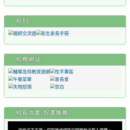
校刊
校務網站
:::
校長說書_好書推薦
This
is
a
因格式不支援、伺服器或網路的問題無法載入媒體。