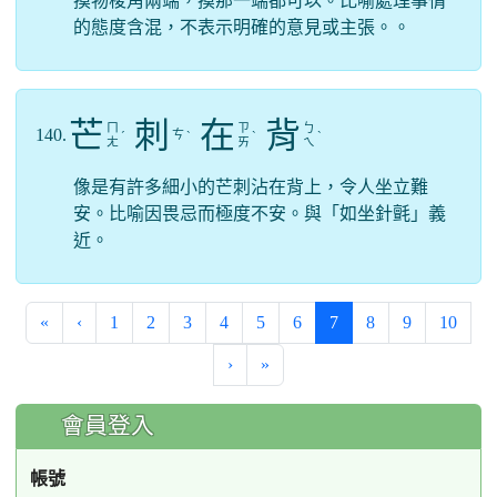
摸物稜角兩端，摸那一端都可以。比喻處理事情
的態度含混，不表示明確的意見或主張。。
芒
刺
在
背
ㄇ
ㄗ
ㄅ
140.
ㄘ
ˊ
ˋ
ˋ
ˋ
ㄤ
ㄞ
ㄟ
像是有許多細小的芒刺沾在背上，令人坐立難
安。比喻因畏忌而極度不安。與「如坐針氈」義
近。
(current)
«
‹
1
2
3
4
5
6
7
8
9
10
›
»
:::
會員登入
帳號