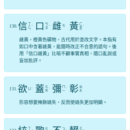
信
口
雌
黃
ㄒ
ㄏ
ㄎ
130.
ㄘ
ㄧ
ˋ
ˇ
ㄨ
ˊ
ㄡ
ㄣ
ㄤ
雌黃，橙黃色礦物，古代用於塗改文字。本指有
如口中含著雌黃，能隨時改正不合意的語句。後
用「信口雌黃」比喻不顧事實真相，隨口亂說或
妄加批評。
欲
蓋
彌
彰
ㄍ
ㄇ
ㄓ
131.
ㄩ
ˋ
ˋ
ˊ
ㄞ
ㄧ
ㄤ
形容想要掩飾過失，反而使過失更加明顯。
ㄒ
ㄔ
ㄍ
ㄅ