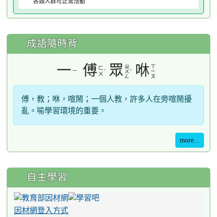
各類人群可正常活動
成語隨時背
一
傅
眾
咻
ㄓ
ㄒ
ㄈ
ㄧ
ˋ
ˋ
ㄨ
ㄧ
ㄨ
ㄥ
ㄡ
傅，教；咻，喧鬧；一個人教，許多人在旁喧鬧擾
亂。喻學習環境的重要。
more...
自主學習
因材網登入方式