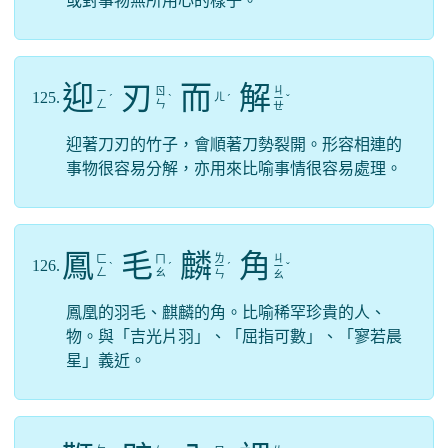
或對事物無所用心的樣子。
迎
刃
而
解
ㄐ
ㄧ
ㄖ
125.
ㄦ
ˊ
ˋ
ˊ
ㄧ
ˇ
ㄥ
ㄣ
ㄝ
迎著刀刃的竹子，會順著刀勢裂開。形容相連的
事物很容易分解，亦用來比喻事情很容易處理。
鳳
毛
麟
角
ㄌ
ㄐ
ㄈ
ㄇ
126.
ˋ
ˊ
ㄧ
ˊ
ㄧ
ˇ
ㄥ
ㄠ
ㄣ
ㄠ
鳳凰的羽毛、麒麟的角。比喻稀罕珍貴的人、
物。與「吉光片羽」、「屈指可數」、「寥若晨
星」義近。