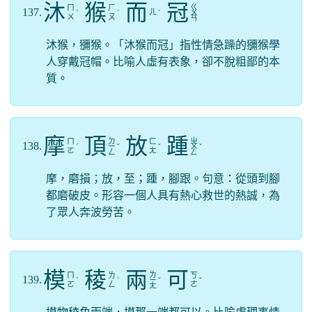
沐
猴
而
冠
ㄍ
ㄇ
ㄏ
137.
ㄦ
ˋ
ˊ
ˊ
ㄨ
ㄨ
ㄡ
ㄢ
沐猴，獼猴。「沐猴而冠」指性情急躁的獼猴學
人穿戴冠帽。比喻人虛有表象，卻不脫粗鄙的本
質。
摩
頂
放
踵
ㄉ
ㄓ
ㄇ
ㄈ
138.
ˊ
ㄧ
ˇ
ˇ
ㄨ
ˇ
ㄛ
ㄤ
ㄥ
ㄥ
摩，磨損；放，至；踵，腳跟。句意：從頭到腳
都磨破皮。形容一個人具有熱心救世的熱誠，為
了眾人奔波勞苦。
模
稜
兩
可
ㄌ
ㄇ
ㄌ
ㄎ
139.
ˊ
ˊ
ㄧ
ˇ
ˇ
ㄛ
ㄥ
ㄜ
ㄤ