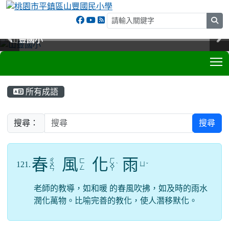
sea
山豐國小
山豐國小
山豐國小
山豐國小
T
:::
所有成語
搜尋：
搜尋
春
風
化
雨
ㄔ
ㄏ
ㄈ
121.
ㄩ
ㄨ
ㄨ
ˋ
ˇ
ㄥ
ㄣ
ㄚ
老師的教導，如和暖 的春風吹拂，如及時的雨水
潤化萬物。比喻完善的教化，使人潛移默化。