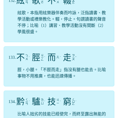
絃
歌
不
輟
132.
ㄧ
ˊ
ˊ
ㄨ
ˋ
ㄜ
ㄨ
ㄢ
ㄛ
絃歌，本指用絃樂器伴奏而吟詠，泛指讀書、教
學活動或禮樂教化。輟，停止。句謂讀書的聲音
不停；比喻（1）講習、教學活動沒有間斷（2）
學風很盛。
不
脛
而
走
ㄐ
ㄅ
ㄗ
133.
ㄦ
ˋ
ㄧ
ˋ
ˊ
ˇ
ㄨ
ㄡ
ㄥ
脛，小腿。「不脛而走」指沒有腿也能去。比喻
事物不用推廣，也能迅速傳播。
黔
驢
技
窮
ㄑ
ㄑ
ㄌ
ㄐ
134.
ㄧ
ˊ
ˊ
ˋ
ㄩ
ˊ
ㄩ
ㄧ
ㄢ
ㄥ
比喻人拙劣的技能已經使完，而終至露出無能的